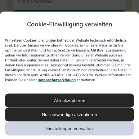
Cookie-Einwilligung verwalten
Sind Sie ein Mensch? Dann wählen Sie bitte
den LKW
.
1
2
3
Sind
Wir setzen Cookies, die für den Betrieb der Website technisch erforderlich
Sie
sind. Darüber hinaus verwenden wir Cookies, um unsere Website für Sie
ein
optimal zu gestalten und fortlaufend zu verbessern. Mit Ihrer Zustimmung
Mensch?
Ich möchte den im Namen meiner Apotheke versandten News-
geben wir Informationen zu Ihrer Verwendung unserer Website auch an
Dann
Service abonnieren, der von der Alliance Healthcare Deutschland
Drittanbieter weiter. Soweit dabei Daten in Ländern verarbeitet werden, in
wählen
GmbH (AHD) angeboten wird. Hiermit willige ich ein, dass AHD
denen kein angemessenes Datenschutzniveau besteht, stimmen Sie mit Ihrer
Sie
Einwilligung zur Nutzung dieser Dienste auch der Verarbeitung Ihrer Daten in
meine E-Mail-Adresse zum Versand des News-Service
diesen Ländern gem. Artikel 49 Abs. 1 lit. a DSGVO zu. Weitere Informationen
bitte
verarbeitet. AHD setzt für den Versand und die Analyse des
können Sie unserer
Datenschutzerklärung
entnehmen.
den
Newsletters den Dienstleister Emarsys ein. Die Einwilligung
LKW.
kann jederzeit für die Zukunft widerrufen werden (z.B. über den
Abmelde-Link in jedem Newsletter). Die sonstigen
Kontaktmöglichkeiten dafür und weitere Angaben zur
Alle akzeptieren
Datenverarbeitung finden sich in der
Datenschutzerklärung
von
AHD.
Nur notwendige akzeptieren
* Coupon-Bedingungen: Einmalig einlösbar bis zum
Einstellungen verwalten
31.12.2026. Mindestbestellwert: 50,00 €. Gültig auf das
gesamte Sortiment, ausgeschlossen rezeptpflichtige Produkte.