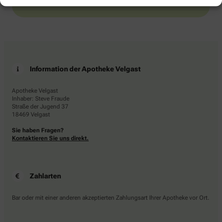
Information der Apotheke Velgast
Apotheke Velgast
Inhaber: Steve Fraude
Straße der Jugend 37
18469 Velgast
Sie haben Fragen?
Kontaktieren Sie uns direkt.
Zahlarten
Bar oder mit einer anderen akzeptierten Zahlungsart Ihrer Apotheke vor Ort.