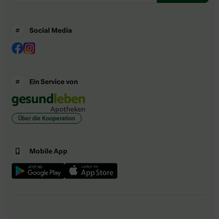
Social Media
Ein Service von
Über die Kooperation
Mobile App