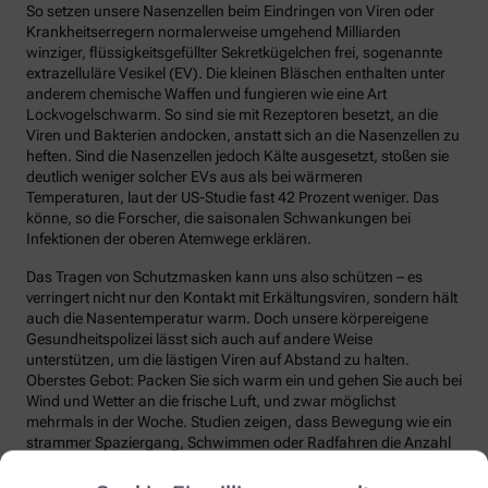
So setzen unsere Nasenzellen beim Eindringen von Viren oder
Krankheitserregern normalerweise umgehend Milliarden
winziger, flüssigkeitsgefüllter Sekretkügelchen frei, sogenannte
extrazelluläre Vesikel (EV). Die kleinen Bläschen enthalten unter
anderem chemische Waffen und fungieren wie eine Art
Lockvogelschwarm. So sind sie mit Rezeptoren besetzt, an die
Viren und Bakterien andocken, anstatt sich an die Nasenzellen zu
heften. Sind die Nasenzellen jedoch Kälte ausgesetzt, stoßen sie
deutlich weniger solcher EVs aus als bei wärmeren
Temperaturen, laut der US-Studie fast 42 Prozent weniger. Das
könne, so die Forscher, die saisonalen Schwankungen bei
Infektionen der oberen Atemwege erklären.
Das Tragen von Schutzmasken kann uns also schützen – es
verringert nicht nur den Kontakt mit Erkältungsviren, sondern hält
auch die Nasentemperatur warm. Doch unsere körpereigene
Gesundheitspolizei lässt sich auch auf andere Weise
unterstützen, um die lästigen Viren auf Abstand zu halten.
Oberstes Gebot: Packen Sie sich warm ein und gehen Sie auch bei
Wind und Wetter an die frische Luft, und zwar möglichst
mehrmals in der Woche. Studien zeigen, dass Bewegung wie ein
strammer Spaziergang, Schwimmen oder Radfahren die Anzahl
und die Qualität unserer Abwehrzellen deutlich steigert.
Regelmäßige Bewegung sorgt auch dafür, dass Fremdstoffe über