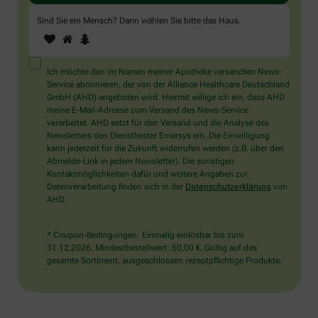
Sind Sie ein Mensch? Dann wählen Sie bitte
das Haus
.
1
2
3
Sind
Sie
ein
Mensch?
Ich möchte den im Namen meiner Apotheke versandten News-
Dann
Service abonnieren, der von der Alliance Healthcare Deutschland
wählen
GmbH (AHD) angeboten wird. Hiermit willige ich ein, dass AHD
Sie
meine E-Mail-Adresse zum Versand des News-Service
bitte
verarbeitet. AHD setzt für den Versand und die Analyse des
das
Newsletters den Dienstleister Emarsys ein. Die Einwilligung
Haus.
kann jederzeit für die Zukunft widerrufen werden (z.B. über den
Abmelde-Link in jedem Newsletter). Die sonstigen
Kontaktmöglichkeiten dafür und weitere Angaben zur
Datenverarbeitung finden sich in der
Datenschutzerklärung
von
AHD.
* Coupon-Bedingungen: Einmalig einlösbar bis zum
31.12.2026. Mindestbestellwert: 50,00 €. Gültig auf das
gesamte Sortiment, ausgeschlossen rezeptpflichtige Produkte.