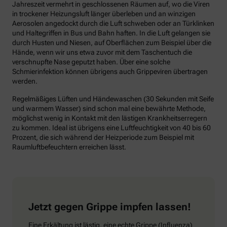
Jahreszeit vermehrt in geschlossenen Räumen auf, wo die Viren
in trockener Heizungsluft länger überleben und an winzigen
Aerosolen angedockt durch die Luft schweben oder an Türklinken
und Haltegriffen in Bus und Bahn haften. In die Luft gelangen sie
durch Husten und Niesen, auf Oberflächen zum Beispiel über die
Hände, wenn wir uns etwa zuvor mit dem Taschentuch die
verschnupfte Nase geputzt haben. Über eine solche
Schmierinfektion können übrigens auch Grippeviren übertragen
werden.
Regelmäßiges Lüften und Händewaschen (30 Sekunden mit Seife
und warmem Wasser) sind schon mal eine bewährte Methode,
möglichst wenig in Kontakt mit den lästigen Krankheitserregern
zu kommen. Ideal ist übrigens eine Luftfeuchtigkeit von 40 bis 60
Prozent, die sich während der Heizperiode zum Beispiel mit
Raumluftbefeuchtern erreichen lässt.
Jetzt gegen Grippe impfen lassen!
Eine Erkältung ist lästig, eine echte Grippe (Influenza)