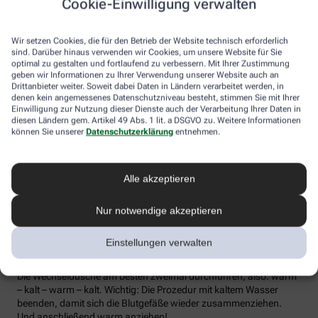
Cookie-Einwilligung verwalten
die Lymphe in die Lymphknoten transportiert werden, wo sich die
Abwehrzellen auf Erreger einstellen können.
Wir setzen Cookies, die für den Betrieb der Website technisch erforderlich
Wer bei Schmuddelwetter nicht vor die Tür mag, kann sein
sind. Darüber hinaus verwenden wir Cookies, um unsere Website für Sie
Immunsystem mit kalt-warmen Wechselduschen auf Trab
optimal zu gestalten und fortlaufend zu verbessern. Mit Ihrer Zustimmung
geben wir Informationen zu Ihrer Verwendung unserer Website auch an
bringen und die Anfälligkeit für Erkältungsinfekte senken. Der
Drittanbieter weiter. Soweit dabei Daten in Ländern verarbeitet werden, in
Kältereiz kurbelt die Durchblutung an und bringt den Kreislauf in
denen kein angemessenes Datenschutzniveau besteht, stimmen Sie mit Ihrer
Schwung, je regelmäßiger wir ihm ausgesetzt sind, desto
Einwilligung zur Nutzung dieser Dienste auch der Verarbeitung Ihrer Daten in
unempfindlicher reagiert der Körper in der kalten Jahreszeit auf
diesen Ländern gem. Artikel 49 Abs. 1 lit. a DSGVO zu. Weitere Informationen
die großen Temperaturunterschiede.
können Sie unserer
Datenschutzerklärung
entnehmen.
Probieren Sie zum Beispiel die Wechseldusche nach Pfarrer
Kneipp aus: Starten Sie mit einer kurzen, angenehm warmen
Alle akzeptieren
Dusche. Anschließend die Wassertemperatur auf kühl bis kalt
stellen und den Wasserstrahl vom rechten Fuß entlang bis zur
Hüfte führen und auf der Innenseite des Oberschenkels wieder
Nur notwendige akzeptieren
zurück zum Fuß. Dann ebenso die linke Körperseite abbrausen.
Dann sind die Arme dran: Auch hier geht’s wieder von unten nach
Einstellungen verwalten
oben, beginnend am rechten Handrücken bis zur Schulter und
von der Achsel am Innenarm wieder bis zur Handfläche zurück.
Die Wechseldusche am besten zweimal durchführen, also: warm
– kalt – warm – kalt. Wichtig: Die Prozedur mit kaltem Wasser
beenden, damit sich die Blutgefäße wieder zusammenziehen.
Und anschließend warm anziehen!