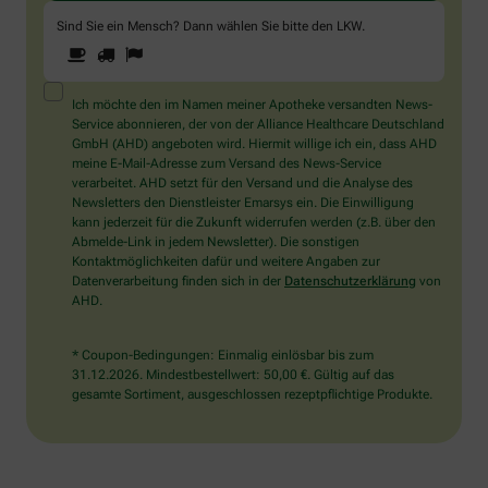
Sind Sie ein Mensch? Dann wählen Sie bitte
den LKW
.
1
2
3
Sind
Sie
ein
Mensch?
Ich möchte den im Namen meiner Apotheke versandten News-
Dann
Service abonnieren, der von der Alliance Healthcare Deutschland
wählen
GmbH (AHD) angeboten wird. Hiermit willige ich ein, dass AHD
Sie
meine E-Mail-Adresse zum Versand des News-Service
bitte
verarbeitet. AHD setzt für den Versand und die Analyse des
den
Newsletters den Dienstleister Emarsys ein. Die Einwilligung
LKW.
kann jederzeit für die Zukunft widerrufen werden (z.B. über den
Abmelde-Link in jedem Newsletter). Die sonstigen
Kontaktmöglichkeiten dafür und weitere Angaben zur
Datenverarbeitung finden sich in der
Datenschutzerklärung
von
AHD.
* Coupon-Bedingungen: Einmalig einlösbar bis zum
31.12.2026. Mindestbestellwert: 50,00 €. Gültig auf das
gesamte Sortiment, ausgeschlossen rezeptpflichtige Produkte.