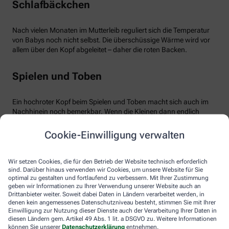
Schlafbäckchen
Nach vielen Monaten im Mutterleib reguliert sich die Temperatur
von Babys noch nicht selbst. Die überschüssige Wärme wird vor
allem über den Kopf abgeleitet – daher die roten Backen.
Spielen und Toben
Ein hochroter Kopf beim Spielen und Toben macht sich auch im
Nachhinein noch bemerkbar. Wenn die Kleinen dann endlich
äußerst müde ins Bett fallen, ist der Kopf noch gut durchblutet –
bemerkbar an den warmen roten Wangen. Übrigens kann auch
Cookie-Einwilligung verwalten
eine Überhitzung im Kinder- oder Spielzimmer zu hochroten
Bäckchen führen.
Wir setzen Cookies, die für den Betrieb der Website technisch erforderlich
sind. Darüber hinaus verwenden wir Cookies, um unsere Website für Sie
Zahnen
optimal zu gestalten und fortlaufend zu verbessern. Mit Ihrer Zustimmung
geben wir Informationen zu Ihrer Verwendung unserer Website auch an
Drittanbieter weiter. Soweit dabei Daten in Ländern verarbeitet werden, in
denen kein angemessenes Datenschutzniveau besteht, stimmen Sie mit Ihrer
Kein Grund zur Sorge besteht, wenn das Baby zahnt. Erhöhte
Einwilligung zur Nutzung dieser Dienste auch der Verarbeitung Ihrer Daten in
Temperatur ist dann ganz normal, ebenso wie die damit
diesen Ländern gem. Artikel 49 Abs. 1 lit. a DSGVO zu. Weitere Informationen
einhergehenden roten Bäckchen. Babys können dann weinerlich
können Sie unserer
Datenschutzerklärung
entnehmen.