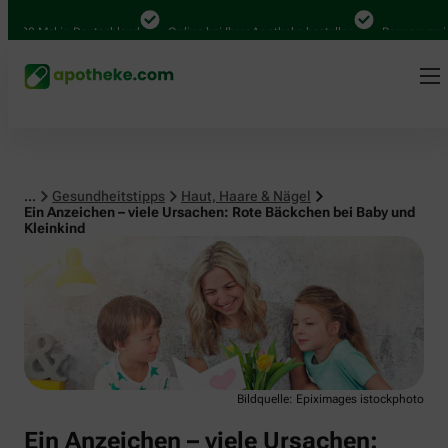
Haut, Haare & Nägel
00 Mal in Deutschland
Online bei Ihrer Apotheke bestellen
Bequem zwische
...
Gesundheitstipps
Haut, Haare & Nägel
Ein Anzeichen – viele Ursachen: Rote Bäckchen bei Baby und
Kleinkind
Bildquelle: Epiximages istockphoto
Ein Anzeichen – viele Ursachen: