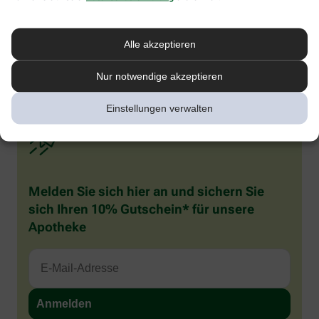
werden und auffällig viel speicheln. Sie reiben häufig an ihrem
gereizten Zahnfleisch und kauen auf allem herum, was ihnen in
die Finger gerät. Rote Backen beim Baby oder Kleinkind sind also
Alle akzeptieren
häufig verbreitet, in den meisten Fällen besteht aber kein Grund
zur Sorge. Wenn Sie sich unsicher sind, was die Ursache betrifft,
sollten Sie Ihren Kinderarzt konsultieren.
Nur notwendige akzeptieren
Einstellungen verwalten
Melden Sie sich hier an und sichern Sie
sich Ihren 10% Gutschein* für unsere
Apotheke