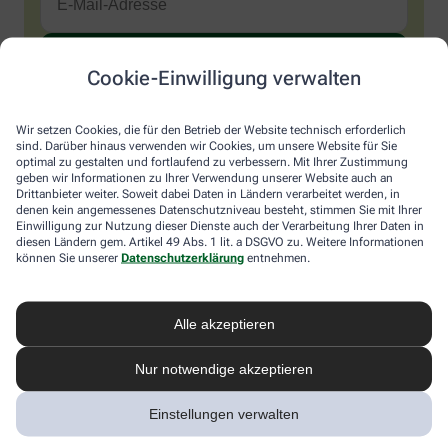
Cookie-Einwilligung verwalten
Sind Sie ein Mensch? Dann wählen Sie bitte
das Flugzeug
.
1
2
3
Sind
Wir setzen Cookies, die für den Betrieb der Website technisch erforderlich
Sie
sind. Darüber hinaus verwenden wir Cookies, um unsere Website für Sie
ein
optimal zu gestalten und fortlaufend zu verbessern. Mit Ihrer Zustimmung
Mensch?
Ich möchte den im Namen meiner Apotheke versandten News-
geben wir Informationen zu Ihrer Verwendung unserer Website auch an
Dann
Service abonnieren, der von der Alliance Healthcare Deutschland
Drittanbieter weiter. Soweit dabei Daten in Ländern verarbeitet werden, in
wählen
GmbH (AHD) angeboten wird. Hiermit willige ich ein, dass AHD
denen kein angemessenes Datenschutzniveau besteht, stimmen Sie mit Ihrer
Sie
Einwilligung zur Nutzung dieser Dienste auch der Verarbeitung Ihrer Daten in
meine E-Mail-Adresse zum Versand des News-Service
diesen Ländern gem. Artikel 49 Abs. 1 lit. a DSGVO zu. Weitere Informationen
bitte
verarbeitet. AHD setzt für den Versand und die Analyse des
können Sie unserer
Datenschutzerklärung
entnehmen.
das
Newsletters den Dienstleister Emarsys ein. Die Einwilligung
Flugzeug.
kann jederzeit für die Zukunft widerrufen werden (z.B. über den
Abmelde-Link in jedem Newsletter). Die sonstigen
Kontaktmöglichkeiten dafür und weitere Angaben zur
Alle akzeptieren
Datenverarbeitung finden sich in der
Datenschutzerklärung
von
AHD.
Nur notwendige akzeptieren
* Coupon-Bedingungen: Einmalig einlösbar bis zum
Einstellungen verwalten
31.12.2026. Mindestbestellwert: 50,00 €. Gültig auf das
gesamte Sortiment, ausgeschlossen rezeptpflichtige Produkte.