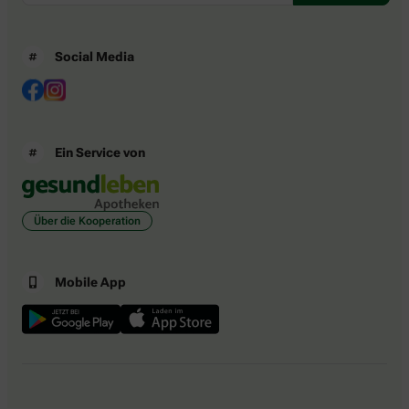
Social Media
Ein Service von
Über die Kooperation
Mobile App