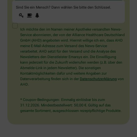
Sind Sie ein Mensch? Dann wählen Sie bitte
den Schlüssel
.
1
2
3
Sind
Sie
ein
Mensch?
Ich möchte den im Namen meiner Apotheke versandten News-
Dann
Service abonnieren, der von der Alliance Healthcare Deutschland
wählen
GmbH (AHD) angeboten wird. Hiermit willige ich ein, dass AHD
Sie
meine E-Mail-Adresse zum Versand des News-Service
bitte
verarbeitet. AHD setzt für den Versand und die Analyse des
den
Newsletters den Dienstleister Emarsys ein. Die Einwilligung
Schlüssel.
kann jederzeit für die Zukunft widerrufen werden (z.B. über den
Abmelde-Link in jedem Newsletter). Die sonstigen
Kontaktmöglichkeiten dafür und weitere Angaben zur
Datenverarbeitung finden sich in der
Datenschutzerklärung
von
AHD.
* Coupon-Bedingungen: Einmalig einlösbar bis zum
31.12.2026. Mindestbestellwert: 50,00 €. Gültig auf das
gesamte Sortiment, ausgeschlossen rezeptpflichtige Produkte.