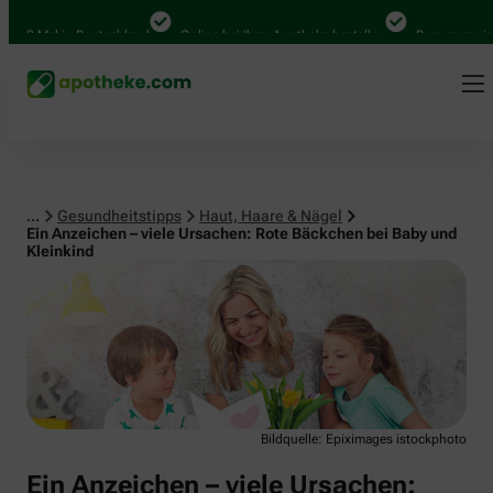
Haut, Haare & Nägel
000 Mal in Deutschland
Online bei Ihrer Apotheke bestellen
Bequem zwische
...
Gesundheitstipps
Haut, Haare & Nägel
Ein Anzeichen – viele Ursachen: Rote Bäckchen bei Baby und
Kleinkind
Bildquelle: Epiximages istockphoto
Ein Anzeichen – viele Ursachen: