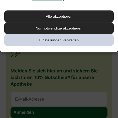
werden und auffällig viel speicheln. Sie reiben häufig an ihrem
gereizten Zahnfleisch und kauen auf allem herum, was ihnen in
die Finger gerät. Rote Backen beim Baby oder Kleinkind sind also
Alle akzeptieren
häufig verbreitet, in den meisten Fällen besteht aber kein Grund
zur Sorge. Wenn Sie sich unsicher sind, was die Ursache betrifft,
sollten Sie Ihren Kinderarzt konsultieren.
Nur notwendige akzeptieren
Einstellungen verwalten
Melden Sie sich hier an und sichern Sie
sich Ihren 10% Gutschein* für unsere
Apotheke