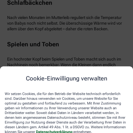
Schlafbäckchen
Nach vielen Monaten im Mutterleib reguliert sich die Temperatur
von Babys noch nicht selbst. Die überschüssige Wärme wird vor
allem über den Kopf abgeleitet – daher die roten Backen.
Spielen und Toben
Ein hochroter Kopf beim Spielen und Toben macht sich auch im
Nachhinein noch bemerkbar. Wenn die Kleinen dann endlich
äußerst müde ins Bett fallen, ist der Kopf noch gut durchblutet –
bemerkbar an den warmen roten Wangen. Übrigens kann auch
Cookie-Einwilligung verwalten
eine Überhitzung im Kinder- oder Spielzimmer zu hochroten
Bäckchen führen.
Wir setzen Cookies, die für den Betrieb der Website technisch erforderlich
sind. Darüber hinaus verwenden wir Cookies, um unsere Website für Sie
Zahnen
optimal zu gestalten und fortlaufend zu verbessern. Mit Ihrer Zustimmung
geben wir Informationen zu Ihrer Verwendung unserer Website auch an
Drittanbieter weiter. Soweit dabei Daten in Ländern verarbeitet werden, in
denen kein angemessenes Datenschutzniveau besteht, stimmen Sie mit Ihrer
Kein Grund zur Sorge besteht, wenn das Baby zahnt. Erhöhte
Einwilligung zur Nutzung dieser Dienste auch der Verarbeitung Ihrer Daten in
Temperatur ist dann ganz normal, ebenso wie die damit
diesen Ländern gem. Artikel 49 Abs. 1 lit. a DSGVO zu. Weitere Informationen
einhergehenden roten Bäckchen. Babys können dann weinerlich
können Sie unserer
Datenschutzerklärung
entnehmen.