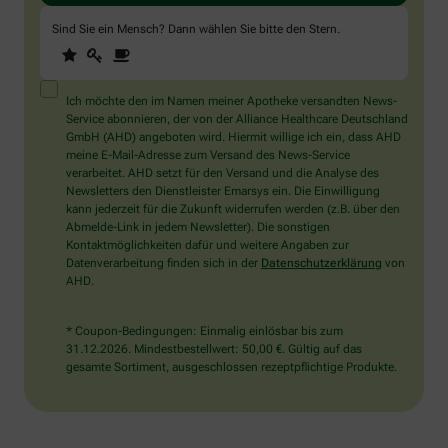
Sind Sie ein Mensch? Dann wählen Sie bitte
den Stern
.
1
2
3
Sind
Sie
ein
Mensch?
Ich möchte den im Namen meiner Apotheke versandten News-
Dann
Service abonnieren, der von der Alliance Healthcare Deutschland
wählen
GmbH (AHD) angeboten wird. Hiermit willige ich ein, dass AHD
Sie
meine E-Mail-Adresse zum Versand des News-Service
bitte
verarbeitet. AHD setzt für den Versand und die Analyse des
den
Newsletters den Dienstleister Emarsys ein. Die Einwilligung
Stern.
kann jederzeit für die Zukunft widerrufen werden (z.B. über den
Abmelde-Link in jedem Newsletter). Die sonstigen
Kontaktmöglichkeiten dafür und weitere Angaben zur
Datenverarbeitung finden sich in der
Datenschutzerklärung
von
AHD.
* Coupon-Bedingungen: Einmalig einlösbar bis zum
31.12.2026. Mindestbestellwert: 50,00 €. Gültig auf das
gesamte Sortiment, ausgeschlossen rezeptpflichtige Produkte.