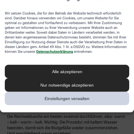
die Lymphe in die Lymphknoten transportiert werden, wo sich die
Abwehrzellen auf Erreger einstellen können.
Wir setzen Cookies, die für den Betrieb der Website technisch erforderlich
sind. Darüber hinaus verwenden wir Cookies, um unsere Website für Sie
Wer bei Schmuddelwetter nicht vor die Tür mag, kann sein
optimal zu gestalten und fortlaufend zu verbessern. Mit Ihrer Zustimmung
Immunsystem mit kalt-warmen Wechselduschen auf Trab
geben wir Informationen zu Ihrer Verwendung unserer Website auch an
bringen und die Anfälligkeit für Erkältungsinfekte senken. Der
Drittanbieter weiter. Soweit dabei Daten in Ländern verarbeitet werden, in
denen kein angemessenes Datenschutzniveau besteht, stimmen Sie mit Ihrer
Kältereiz kurbelt die Durchblutung an und bringt den Kreislauf in
Einwilligung zur Nutzung dieser Dienste auch der Verarbeitung Ihrer Daten in
Schwung, je regelmäßiger wir ihm ausgesetzt sind, desto
diesen Ländern gem. Artikel 49 Abs. 1 lit. a DSGVO zu. Weitere Informationen
unempfindlicher reagiert der Körper in der kalten Jahreszeit auf
können Sie unserer
Datenschutzerklärung
entnehmen.
die großen Temperaturunterschiede.
Probieren Sie zum Beispiel die Wechseldusche nach Pfarrer
Kneipp aus: Starten Sie mit einer kurzen, angenehm warmen
Alle akzeptieren
Dusche. Anschließend die Wassertemperatur auf kühl bis kalt
stellen und den Wasserstrahl vom rechten Fuß entlang bis zur
Nur notwendige akzeptieren
Hüfte führen und auf der Innenseite des Oberschenkels wieder
zurück zum Fuß. Dann ebenso die linke Körperseite abbrausen.
Einstellungen verwalten
Dann sind die Arme dran: Auch hier geht’s wieder von unten nach
oben, beginnend am rechten Handrücken bis zur Schulter und
von der Achsel am Innenarm wieder bis zur Handfläche zurück.
Die Wechseldusche am besten zweimal durchführen, also: warm
– kalt – warm – kalt. Wichtig: Die Prozedur mit kaltem Wasser
beenden, damit sich die Blutgefäße wieder zusammenziehen.
Und anschließend warm anziehen!