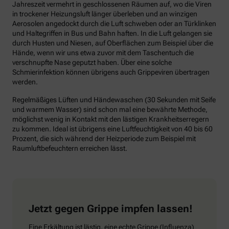
Jahreszeit vermehrt in geschlossenen Räumen auf, wo die Viren
in trockener Heizungsluft länger überleben und an winzigen
Aerosolen angedockt durch die Luft schweben oder an Türklinken
und Haltegriffen in Bus und Bahn haften. In die Luft gelangen sie
durch Husten und Niesen, auf Oberflächen zum Beispiel über die
Hände, wenn wir uns etwa zuvor mit dem Taschentuch die
verschnupfte Nase geputzt haben. Über eine solche
Schmierinfektion können übrigens auch Grippeviren übertragen
werden.
Regelmäßiges Lüften und Händewaschen (30 Sekunden mit Seife
und warmem Wasser) sind schon mal eine bewährte Methode,
möglichst wenig in Kontakt mit den lästigen Krankheitserregern
zu kommen. Ideal ist übrigens eine Luftfeuchtigkeit von 40 bis 60
Prozent, die sich während der Heizperiode zum Beispiel mit
Raumluftbefeuchtern erreichen lässt.
Jetzt gegen Grippe impfen lassen!
Eine Erkältung ist lästig, eine echte Grippe (Influenza)