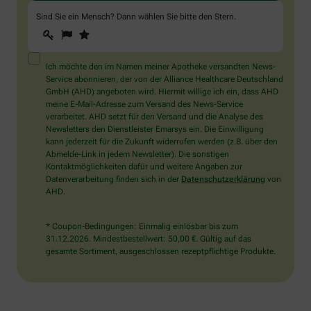
Sind Sie ein Mensch? Dann wählen Sie bitte
den Stern
.
1
2
3
Sind
Sie
ein
Mensch?
Ich möchte den im Namen meiner Apotheke versandten News-
Dann
Service abonnieren, der von der Alliance Healthcare Deutschland
wählen
GmbH (AHD) angeboten wird. Hiermit willige ich ein, dass AHD
Sie
meine E-Mail-Adresse zum Versand des News-Service
bitte
verarbeitet. AHD setzt für den Versand und die Analyse des
den
Newsletters den Dienstleister Emarsys ein. Die Einwilligung
Stern.
kann jederzeit für die Zukunft widerrufen werden (z.B. über den
Abmelde-Link in jedem Newsletter). Die sonstigen
Kontaktmöglichkeiten dafür und weitere Angaben zur
Datenverarbeitung finden sich in der
Datenschutzerklärung
von
AHD.
* Coupon-Bedingungen: Einmalig einlösbar bis zum
31.12.2026. Mindestbestellwert: 50,00 €. Gültig auf das
gesamte Sortiment, ausgeschlossen rezeptpflichtige Produkte.