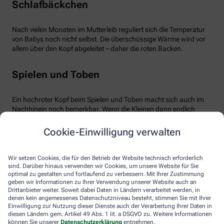
Schlafbäckchen
Nach vielen Monaten im Mutterleib reguliert sich die Temperatur
von Babys noch nicht selbst. Die überschüssige Wärme wird vor
allem über den Kopf abgeleitet – daher die roten Backen.
Spielen und Toben
Ein hochroter Kopf beim Spielen und Toben macht sich auch im
Nachhinein noch bemerkbar. Wenn die Kleinen dann endlich
äußerst müde ins Bett fallen, ist der Kopf noch gut durchblutet –
bemerkbar an den warmen roten Wangen. Übrigens kann auch
Cookie-Einwilligung verwalten
eine Überhitzung im Kinder- oder Spielzimmer zu hochroten
Bäckchen führen.
Wir setzen Cookies, die für den Betrieb der Website technisch erforderlich
sind. Darüber hinaus verwenden wir Cookies, um unsere Website für Sie
Zahnen
optimal zu gestalten und fortlaufend zu verbessern. Mit Ihrer Zustimmung
geben wir Informationen zu Ihrer Verwendung unserer Website auch an
Drittanbieter weiter. Soweit dabei Daten in Ländern verarbeitet werden, in
denen kein angemessenes Datenschutzniveau besteht, stimmen Sie mit Ihrer
Kein Grund zur Sorge besteht, wenn das Baby zahnt. Erhöhte
Einwilligung zur Nutzung dieser Dienste auch der Verarbeitung Ihrer Daten in
Temperatur ist dann ganz normal, ebenso wie die damit
diesen Ländern gem. Artikel 49 Abs. 1 lit. a DSGVO zu. Weitere Informationen
einhergehenden roten Bäckchen. Babys können dann weinerlich
können Sie unserer
Datenschutzerklärung
entnehmen.