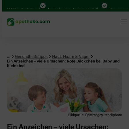
Haut, Haare & Nägel
00 Mal in Deutschland
Online bei Ihrer Apotheke bestellen
Bequem zwische
...
Gesundheitstipps
Haut, Haare & Nägel
Ein Anzeichen – viele Ursachen: Rote Bäckchen bei Baby und
Kleinkind
Bildquelle: Epiximages istockphoto
Ein Anzeichen – viele Ursachen: