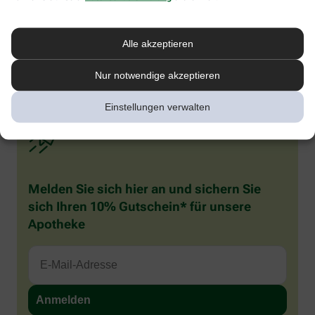
werden und auffällig viel speicheln. Sie reiben häufig an ihrem
gereizten Zahnfleisch und kauen auf allem herum, was ihnen in
die Finger gerät. Rote Backen beim Baby oder Kleinkind sind also
Alle akzeptieren
häufig verbreitet, in den meisten Fällen besteht aber kein Grund
zur Sorge. Wenn Sie sich unsicher sind, was die Ursache betrifft,
sollten Sie Ihren Kinderarzt konsultieren.
Nur notwendige akzeptieren
Einstellungen verwalten
Melden Sie sich hier an und sichern Sie
sich Ihren 10% Gutschein* für unsere
Apotheke