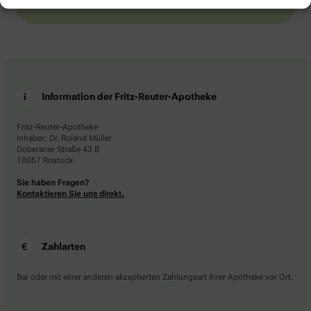
Information der Fritz-Reuter-Apotheke
Fritz-Reuter-Apotheke
Inhaber: Dr. Roland Müller
Doberaner Straße 43 B
18057 Rostock
Sie haben Fragen?
Kontaktieren Sie uns direkt.
Zahlarten
Bar oder mit einer anderen akzeptierten Zahlungsart Ihrer Apotheke vor Ort.