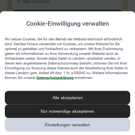
Cookie-Einwilligung verwalten
Sind Sie ein Mensch? Dann wählen Sie bitte
die Flagge
.
1
2
3
Sind
Wir setzen Cookies, die für den Betrieb der Website technisch erforderlich
Sie
sind. Darüber hinaus verwenden wir Cookies, um unsere Website für Sie
ein
optimal zu gestalten und fortlaufend zu verbessern. Mit Ihrer Zustimmung
Mensch?
Ich möchte den im Namen meiner Apotheke versandten News-
geben wir Informationen zu Ihrer Verwendung unserer Website auch an
Dann
Service abonnieren, der von der Alliance Healthcare Deutschland
Drittanbieter weiter. Soweit dabei Daten in Ländern verarbeitet werden, in
wählen
GmbH (AHD) angeboten wird. Hiermit willige ich ein, dass AHD
denen kein angemessenes Datenschutzniveau besteht, stimmen Sie mit Ihrer
Sie
Einwilligung zur Nutzung dieser Dienste auch der Verarbeitung Ihrer Daten in
meine E-Mail-Adresse zum Versand des News-Service
diesen Ländern gem. Artikel 49 Abs. 1 lit. a DSGVO zu. Weitere Informationen
bitte
verarbeitet. AHD setzt für den Versand und die Analyse des
können Sie unserer
Datenschutzerklärung
entnehmen.
die
Newsletters den Dienstleister Emarsys ein. Die Einwilligung
Flagge.
kann jederzeit für die Zukunft widerrufen werden (z.B. über den
Abmelde-Link in jedem Newsletter). Die sonstigen
Kontaktmöglichkeiten dafür und weitere Angaben zur
Alle akzeptieren
Datenverarbeitung finden sich in der
Datenschutzerklärung
von
AHD.
Nur notwendige akzeptieren
* Coupon-Bedingungen: Einmalig einlösbar bis zum
Einstellungen verwalten
31.12.2026. Mindestbestellwert: 50,00 €. Gültig auf das
gesamte Sortiment, ausgeschlossen rezeptpflichtige Produkte.