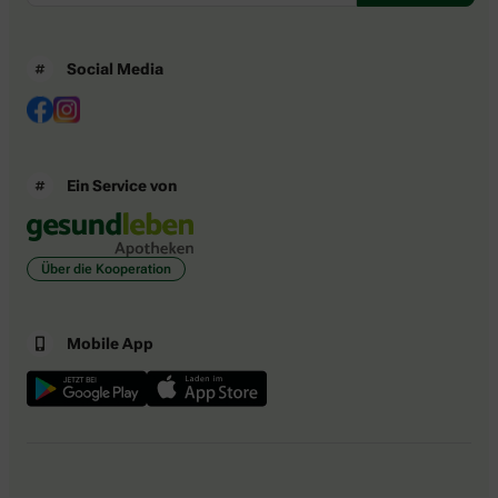
Social Media
Ein Service von
Über die Kooperation
Mobile App