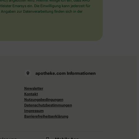
D) angeboten wird. Hiermit willige ich ein, dass AHD
ister Emarsys ein. Die Einwilligung kann jederzeit für
 Angaben zur Datenverarbeitung finden sich in der
apotheke.com Informationen
Newsletter
Kontakt
Nutzungsbedingungen
Datenschutzbestimmungen
Impressum
Barrierefreiheitserklärung