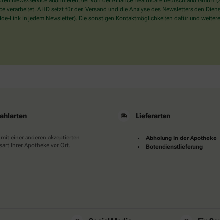
en News-Service abonnieren, der von der Alliance Healthcare Deutschland GmbH (AH
Dann
verarbeitet. AHD setzt für den Versand und die Analyse des Newsletters den Dienstle
wählen
de-Link in jedem Newsletter). Die sonstigen Kontaktmöglichkeiten dafür und weitere
Sie
bitte
den
Baum.
ahlarten
Lieferarten
 mit einer anderen akzeptierten
Abholung in der Apotheke
art Ihrer Apotheke vor Ort.
Botendienstlieferung