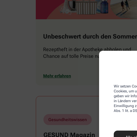
Unbeschwert durch den Sommer
Rezeptheft in der Apotheke abholen und
Chance auf tolle Preise nutzen
Mehr erfahren
Wir setzen Coo
Cookies, um u
geben wir Inf
in Ländern ve
Einwilligung z
Abs. 1 lit. a
Gesundheitswissen
GESUND Magazin