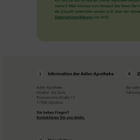
Ich möchte den im Namen meiner Apotheke versandt
meine E-Mail-Adresse zum Versand des News-Service 
die Zukunft widerrufen werden (z.B. über den Abmel
Datenschutzerklärung
von AHD.
Information der Adler-Apotheke
Z
Adler-Apotheke
Bar oder
Inhaber: Iris Görs
Zahlungs
Pommersche Straße 17
17506 Gützkow
Sie haben Fragen?
Kontaktieren Sie uns direkt.