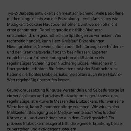
Typ-2-Diabetes entwickelt sich meist schleichend. Viele Betroffene
merken lange nichts von der Erkrankung – erste Anzeichen wie
Müdigkeit, trockene Haut oder erhöhter Durst werden oft nicht
ernst genommen. Dabei ist gerade die frühe Diagnose
entscheidend, um gesundheitliche Spätfolgen zu vermeiden. Wer
rechtzeitig handelt, kann Herz-Kreislauf-Erkrankungen,
Nierenprobleme, Nervenschäden oder Sehstörungen verhindern –
und den Krankheitsverlauf positiv beeinflussen. Experten
empfehlen zur Früherkennung schon ab 45 Jahren ein
regelmäßiges Screening der Nüchternglukose. Menschen mit
Übergewicht, erhöhten Blutfettwerten und/oder Bluthochdruck
haben ein erhöhtes Diabetesrisiko. Sie sollten auch ihren HbA1c-
Wert regelmäßig überprüfen lassen.
Grundvoraussetzung für gutes Verständnis und Selbstfürsorge ist
ein verlässliches und präzises Blutzuckermessgerät sowie das
regelmäßige, strukturierte Messen des Blutzuckers. Nur wer seine
Werte kennt, kann Zusammenhänge erkennen: Wie wirken sich
Mahlzeiten, Bewegung oder Medika-mente aus? Was tut dem
Körper gut – und was bringt ihn aus dem Gleichgewicht? Ein
präzises Blutzuckermessgerät hilft, die eigene Erkrankung besser
zu verstehen und aktiv gegenzusteuern.