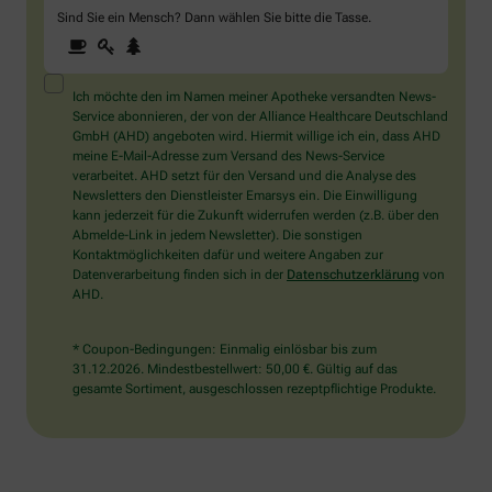
Sind Sie ein Mensch? Dann wählen Sie bitte
die Tasse
.
1
2
3
Sind
Sie
ein
Mensch?
Ich möchte den im Namen meiner Apotheke versandten News-
Dann
Service abonnieren, der von der Alliance Healthcare Deutschland
wählen
GmbH (AHD) angeboten wird. Hiermit willige ich ein, dass AHD
Sie
meine E-Mail-Adresse zum Versand des News-Service
bitte
verarbeitet. AHD setzt für den Versand und die Analyse des
die
Newsletters den Dienstleister Emarsys ein. Die Einwilligung
Tasse.
kann jederzeit für die Zukunft widerrufen werden (z.B. über den
Abmelde-Link in jedem Newsletter). Die sonstigen
Kontaktmöglichkeiten dafür und weitere Angaben zur
Datenverarbeitung finden sich in der
Datenschutzerklärung
von
AHD.
* Coupon-Bedingungen: Einmalig einlösbar bis zum
31.12.2026. Mindestbestellwert: 50,00 €. Gültig auf das
gesamte Sortiment, ausgeschlossen rezeptpflichtige Produkte.