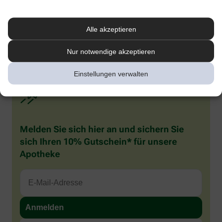
1
Kenning M et al. Comparative System Accuracy of Blood Glucose
Monitoring Systems – Advocacy for a New Accuracy Metric. J Diabetes Sci
Technology. 2024 Oct 16.
Alle akzeptieren
2
Pleus S et al. J Diabetes Sci Technol 2024;18(3):644–652. doi:
10.1177/19322968221141926.
Nur notwendige akzeptieren
Einstellungen verwalten
Melden Sie sich hier an und sichern Sie
sich Ihren 10% Gutschein* für unsere
Apotheke