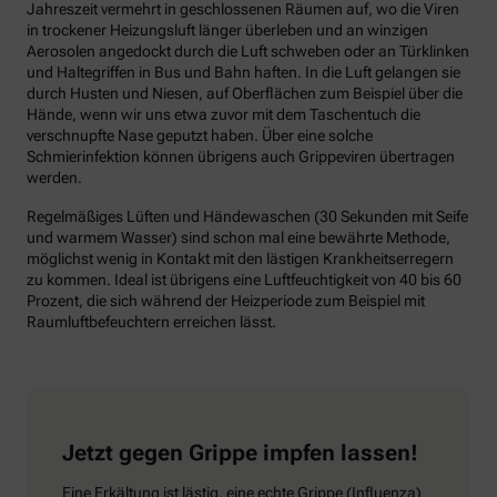
Jahreszeit vermehrt in geschlossenen Räumen auf, wo die Viren
in trockener Heizungsluft länger überleben und an winzigen
Aerosolen angedockt durch die Luft schweben oder an Türklinken
und Haltegriffen in Bus und Bahn haften. In die Luft gelangen sie
durch Husten und Niesen, auf Oberflächen zum Beispiel über die
Hände, wenn wir uns etwa zuvor mit dem Taschentuch die
verschnupfte Nase geputzt haben. Über eine solche
Schmierinfektion können übrigens auch Grippeviren übertragen
werden.
Regelmäßiges Lüften und Händewaschen (30 Sekunden mit Seife
und warmem Wasser) sind schon mal eine bewährte Methode,
möglichst wenig in Kontakt mit den lästigen Krankheitserregern
zu kommen. Ideal ist übrigens eine Luftfeuchtigkeit von 40 bis 60
Prozent, die sich während der Heizperiode zum Beispiel mit
Raumluftbefeuchtern erreichen lässt.
Jetzt gegen Grippe impfen lassen!
Eine Erkältung ist lästig, eine echte Grippe (Influenza)