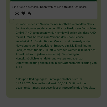
Sind Sie ein Mensch? Dann wählen Sie bitte
den Schlüssel
.
1
2
3
Sind
Sie
ein
Mensch?
Ich möchte den im Namen meiner Apotheke versandten News-
Dann
Service abonnieren, der von der Alliance Healthcare Deutschland
wählen
GmbH (AHD) angeboten wird. Hiermit willige ich ein, dass AHD
Sie
meine E-Mail-Adresse zum Versand des News-Service
bitte
verarbeitet. AHD setzt für den Versand und die Analyse des
den
Newsletters den Dienstleister Emarsys ein. Die Einwilligung
Schlüssel.
kann jederzeit für die Zukunft widerrufen werden (z.B. über den
Abmelde-Link in jedem Newsletter). Die sonstigen
Kontaktmöglichkeiten dafür und weitere Angaben zur
Datenverarbeitung finden sich in der
Datenschutzerklärung
von
AHD.
* Coupon-Bedingungen: Einmalig einlösbar bis zum
31.12.2026. Mindestbestellwert: 50,00 €. Gültig auf das
gesamte Sortiment, ausgeschlossen rezeptpflichtige Produkte.