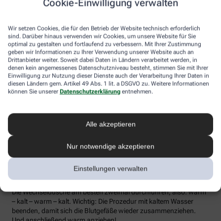
Cookie-Einwilligung verwalten
die Lymphe in die Lymphknoten transportiert werden, wo sich die
Abwehrzellen auf Erreger einstellen können.
Wir setzen Cookies, die für den Betrieb der Website technisch erforderlich
Wer bei Schmuddelwetter nicht vor die Tür mag, kann sein
sind. Darüber hinaus verwenden wir Cookies, um unsere Website für Sie
Immunsystem mit kalt-warmen Wechselduschen auf Trab
optimal zu gestalten und fortlaufend zu verbessern. Mit Ihrer Zustimmung
geben wir Informationen zu Ihrer Verwendung unserer Website auch an
bringen und die Anfälligkeit für Erkältungsinfekte senken. Der
Drittanbieter weiter. Soweit dabei Daten in Ländern verarbeitet werden, in
Kältereiz kurbelt die Durchblutung an und bringt den Kreislauf in
denen kein angemessenes Datenschutzniveau besteht, stimmen Sie mit Ihrer
Schwung, je regelmäßiger wir ihm ausgesetzt sind, desto
Einwilligung zur Nutzung dieser Dienste auch der Verarbeitung Ihrer Daten in
unempfindlicher reagiert der Körper in der kalten Jahreszeit auf
diesen Ländern gem. Artikel 49 Abs. 1 lit. a DSGVO zu. Weitere Informationen
die großen Temperaturunterschiede.
können Sie unserer
Datenschutzerklärung
entnehmen.
Probieren Sie zum Beispiel die Wechseldusche nach Pfarrer
Kneipp aus: Starten Sie mit einer kurzen, angenehm warmen
Alle akzeptieren
Dusche. Anschließend die Wassertemperatur auf kühl bis kalt
stellen und den Wasserstrahl vom rechten Fuß entlang bis zur
Hüfte führen und auf der Innenseite des Oberschenkels wieder
Nur notwendige akzeptieren
zurück zum Fuß. Dann ebenso die linke Körperseite abbrausen.
Dann sind die Arme dran: Auch hier geht’s wieder von unten nach
Einstellungen verwalten
oben, beginnend am rechten Handrücken bis zur Schulter und
von der Achsel am Innenarm wieder bis zur Handfläche zurück.
Die Wechseldusche am besten zweimal durchführen, also: warm
– kalt – warm – kalt. Wichtig: Die Prozedur mit kaltem Wasser
beenden, damit sich die Blutgefäße wieder zusammenziehen.
Und anschließend warm anziehen!