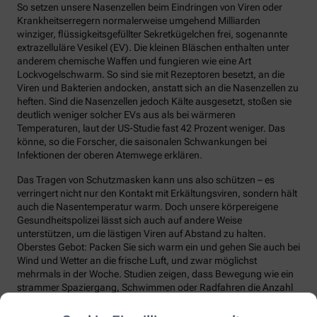
So setzen unsere Nasenzellen beim Eindringen von Viren oder
Krankheitserregern normalerweise umgehend Milliarden
winziger, flüssigkeitsgefüllter Sekretkügelchen frei, sogenannte
extrazelluläre Vesikel (EV). Die kleinen Bläschen enthalten unter
anderem chemische Waffen und fungieren wie eine Art
Lockvogelschwarm. So sind sie mit Rezeptoren besetzt, an die
Viren und Bakterien andocken, anstatt sich an die Nasenzellen zu
heften. Sind die Nasenzellen jedoch Kälte ausgesetzt, stoßen sie
deutlich weniger solcher EVs aus als bei wärmeren
Temperaturen, laut der US-Studie fast 42 Prozent weniger. Das
könne, so die Forscher, die saisonalen Schwankungen bei
Infektionen der oberen Atemwege erklären.
Das Tragen von Schutzmasken kann uns also schützen – es
verringert nicht nur den Kontakt mit Erkältungsviren, sondern hält
auch die Nasentemperatur warm. Doch unsere körpereigene
Gesundheitspolizei lässt sich auch auf andere Weise
unterstützen, um die lästigen Viren auf Abstand zu halten.
Oberstes Gebot: Packen Sie sich warm ein und gehen Sie auch bei
Wind und Wetter an die frische Luft, und zwar möglichst
mehrmals in der Woche. Studien zeigen, dass Bewegung wie ein
strammer Spaziergang, Schwimmen oder Radfahren die Anzahl
und die Qualität unserer Abwehrzellen deutlich steigert.
Regelmäßige Bewegung sorgt auch dafür, dass Fremdstoffe über