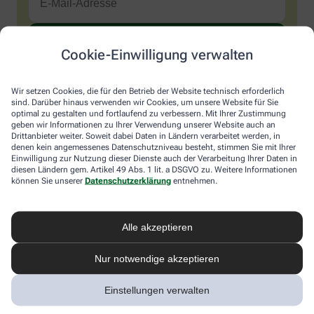
Cookie-Einwilligung verwalten
Sind Sie ein Mensch? Dann wählen Sie bitte
den Schlüssel
.
1
2
3
Sind
Wir setzen Cookies, die für den Betrieb der Website technisch erforderlich
Sie
sind. Darüber hinaus verwenden wir Cookies, um unsere Website für Sie
ein
optimal zu gestalten und fortlaufend zu verbessern. Mit Ihrer Zustimmung
Mensch?
Ich möchte den im Namen meiner Apotheke versandten News-
geben wir Informationen zu Ihrer Verwendung unserer Website auch an
Dann
Service abonnieren, der von der Alliance Healthcare Deutschland
Drittanbieter weiter. Soweit dabei Daten in Ländern verarbeitet werden, in
wählen
GmbH (AHD) angeboten wird. Hiermit willige ich ein, dass AHD
denen kein angemessenes Datenschutzniveau besteht, stimmen Sie mit Ihrer
Sie
Einwilligung zur Nutzung dieser Dienste auch der Verarbeitung Ihrer Daten in
meine E-Mail-Adresse zum Versand des News-Service
diesen Ländern gem. Artikel 49 Abs. 1 lit. a DSGVO zu. Weitere Informationen
bitte
verarbeitet. AHD setzt für den Versand und die Analyse des
können Sie unserer
Datenschutzerklärung
entnehmen.
den
Newsletters den Dienstleister Emarsys ein. Die Einwilligung
Schlüssel.
kann jederzeit für die Zukunft widerrufen werden (z.B. über den
Abmelde-Link in jedem Newsletter). Die sonstigen
Kontaktmöglichkeiten dafür und weitere Angaben zur
Alle akzeptieren
Datenverarbeitung finden sich in der
Datenschutzerklärung
von
AHD.
Nur notwendige akzeptieren
* Coupon-Bedingungen: Einmalig einlösbar bis zum
Einstellungen verwalten
31.12.2026. Mindestbestellwert: 50,00 €. Gültig auf das
gesamte Sortiment, ausgeschlossen rezeptpflichtige Produkte.