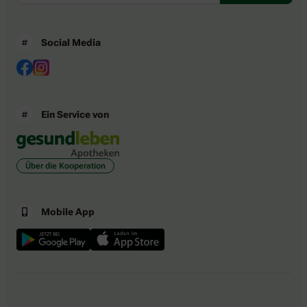
Social Media
Ein Service von
Über die Kooperation
Mobile App