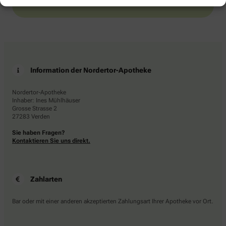
Information der Nordertor-Apotheke
Nordertor-Apotheke
Inhaber: Ines Mühlhäuser
Grosse Strasse 2
27283 Verden
Sie haben Fragen?
Kontaktieren Sie uns direkt.
Zahlarten
Bar oder mit einer anderen akzeptierten Zahlungsart Ihrer Apotheke vor Ort.