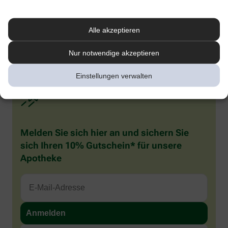
1
Kenning M et al. Comparative System Accuracy of Blood Glucose
Monitoring Systems – Advocacy for a New Accuracy Metric. J Diabetes Sci
Technology. 2024 Oct 16.
Alle akzeptieren
2
Pleus S et al. J Diabetes Sci Technol 2024;18(3):644–652. doi:
10.1177/19322968221141926.
Nur notwendige akzeptieren
Einstellungen verwalten
Melden Sie sich hier an und sichern Sie
sich Ihren 10% Gutschein* für unsere
Apotheke