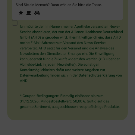
Sind Sie ein Mensch? Dann wählen Sie bitte
die Tasse
.
1
2
3
Sind
Sie
ein
Mensch?
Ich möchte den im Namen meiner Apotheke versandten News-
Dann
Service abonnieren, der von der Alliance Healthcare Deutschland
wählen
GmbH (AHD) angeboten wird. Hiermit willige ich ein, dass AHD
Sie
meine E-Mail-Adresse zum Versand des News-Service
bitte
verarbeitet. AHD setzt für den Versand und die Analyse des
die
Newsletters den Dienstleister Emarsys ein. Die Einwilligung
Tasse.
kann jederzeit für die Zukunft widerrufen werden (z.B. über den
Abmelde-Link in jedem Newsletter). Die sonstigen
Kontaktmöglichkeiten dafür und weitere Angaben zur
Datenverarbeitung finden sich in der
Datenschutzerklärung
von
AHD.
* Coupon-Bedingungen: Einmalig einlösbar bis zum
31.12.2026. Mindestbestellwert: 50,00 €. Gültig auf das
gesamte Sortiment, ausgeschlossen rezeptpflichtige Produkte.