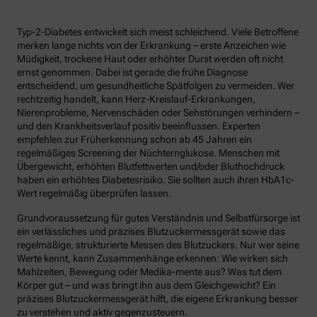
Typ-2-Diabetes entwickelt sich meist schleichend. Viele Betroffene
merken lange nichts von der Erkrankung – erste Anzeichen wie
Müdigkeit, trockene Haut oder erhöhter Durst werden oft nicht
ernst genommen. Dabei ist gerade die frühe Diagnose
entscheidend, um gesundheitliche Spätfolgen zu vermeiden. Wer
rechtzeitig handelt, kann Herz-Kreislauf-Erkrankungen,
Nierenprobleme, Nervenschäden oder Sehstörungen verhindern –
und den Krankheitsverlauf positiv beeinflussen. Experten
empfehlen zur Früherkennung schon ab 45 Jahren ein
regelmäßiges Screening der Nüchternglukose. Menschen mit
Übergewicht, erhöhten Blutfettwerten und/oder Bluthochdruck
haben ein erhöhtes Diabetesrisiko. Sie sollten auch ihren HbA1c-
Wert regelmäßig überprüfen lassen.
Grundvoraussetzung für gutes Verständnis und Selbstfürsorge ist
ein verlässliches und präzises Blutzuckermessgerät sowie das
regelmäßige, strukturierte Messen des Blutzuckers. Nur wer seine
Werte kennt, kann Zusammenhänge erkennen: Wie wirken sich
Mahlzeiten, Bewegung oder Medika-mente aus? Was tut dem
Körper gut – und was bringt ihn aus dem Gleichgewicht? Ein
präzises Blutzuckermessgerät hilft, die eigene Erkrankung besser
zu verstehen und aktiv gegenzusteuern.