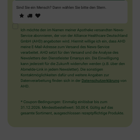
Sind Sie ein Mensch? Dann wählen Sie bitte
den Stern
.
1
2
3
Sind
Sie
ein
Mensch?
Ich möchte den im Namen meiner Apotheke versandten News-
Dann
Service abonnieren, der von der Alliance Healthcare Deutschland
wählen
GmbH (AHD) angeboten wird. Hiermit willige ich ein, dass AHD
Sie
meine E-Mail-Adresse zum Versand des News-Service
bitte
verarbeitet. AHD setzt für den Versand und die Analyse des
den
Newsletters den Dienstleister Emarsys ein. Die Einwilligung
Stern.
kann jederzeit für die Zukunft widerrufen werden (z.B. über den
Abmelde-Link in jedem Newsletter). Die sonstigen
Kontaktmöglichkeiten dafür und weitere Angaben zur
Datenverarbeitung finden sich in der
Datenschutzerklärung
von
AHD.
* Coupon-Bedingungen: Einmalig einlösbar bis zum
31.12.2026. Mindestbestellwert: 50,00 €. Gültig auf das
gesamte Sortiment, ausgeschlossen rezeptpflichtige Produkte.