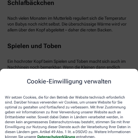
Schlafbäckchen
Nach vielen Monaten im Mutterleib reguliert sich die Temperatur
von Babys noch nicht selbst. Die überschüssige Wärme wird vor
allem über den Kopf abgeleitet – daher die roten Backen.
Spielen und Toben
Ein hochroter Kopf beim Spielen und Toben macht sich auch im
Nachhinein noch bemerkbar. Wenn die Kleinen dann endlich
äußerst müde ins Bett fallen, ist der Kopf noch gut durchblutet –
bemerkbar an den warmen roten Wangen. Übrigens kann auch
Cookie-Einwilligung verwalten
eine Überhitzung im Kinder- oder Spielzimmer zu hochroten
Bäckchen führen.
Wir setzen Cookies, die für den Betrieb der Website technisch erforderlich
sind. Darüber hinaus verwenden wir Cookies, um unsere Website für Sie
Zahnen
optimal zu gestalten und fortlaufend zu verbessern. Mit Ihrer Zustimmung
geben wir Informationen zu Ihrer Verwendung unserer Website auch an
Drittanbieter weiter. Soweit dabei Daten in Ländern verarbeitet werden, in
denen kein angemessenes Datenschutzniveau besteht, stimmen Sie mit Ihrer
Kein Grund zur Sorge besteht, wenn das Baby zahnt. Erhöhte
Einwilligung zur Nutzung dieser Dienste auch der Verarbeitung Ihrer Daten in
Temperatur ist dann ganz normal, ebenso wie die damit
diesen Ländern gem. Artikel 49 Abs. 1 lit. a DSGVO zu. Weitere Informationen
einhergehenden roten Bäckchen. Babys können dann weinerlich
können Sie unserer
Datenschutzerklärung
entnehmen.