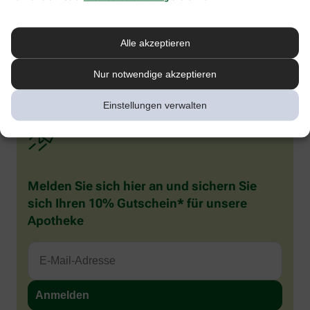
werden und auffällig viel speicheln. Sie reiben häufig an ihrem
gereizten Zahnfleisch und kauen auf allem herum, was ihnen in
die Finger gerät. Rote Backen beim Baby oder Kleinkind sind also
Alle akzeptieren
häufig verbreitet, in den meisten Fällen besteht aber kein Grund
zur Sorge. Wenn Sie sich unsicher sind, was die Ursache betrifft,
sollten Sie Ihren Kinderarzt konsultieren.
Nur notwendige akzeptieren
Einstellungen verwalten
Melden Sie sich hier an und sichern Sie
sich Ihren 10% Gutschein* für unsere
Apotheke