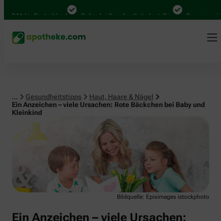
Haut, Haare & Nägel
00 Mal in Deutschland
Online bei Ihrer Apotheke bestellen
Bequem zwischen
...
Gesundheitstipps
Haut, Haare & Nägel
Ein Anzeichen – viele Ursachen: Rote Bäckchen bei Baby und
Kleinkind
Bildquelle: Epiximages istockphoto
Ein Anzeichen – viele Ursachen: