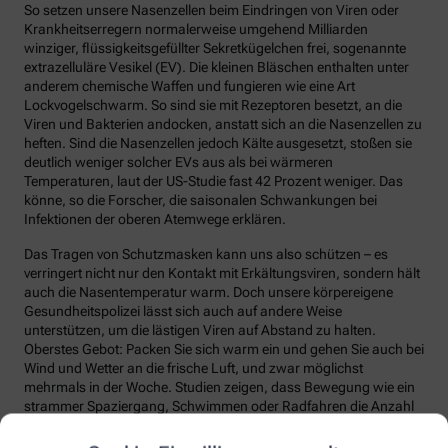
So setzen unsere Nasenzellen beim Eindringen von Viren oder
Krankheitserregern normalerweise umgehend Milliarden
winziger, flüssigkeitsgefüllter Sekretkügelchen frei, sogenannte
extrazelluläre Vesikel (EV). Die kleinen Bläschen enthalten unter
anderem chemische Waffen und fungieren wie eine Art
Lockvogelschwarm. So sind sie mit Rezeptoren besetzt, an die
Viren und Bakterien andocken, anstatt sich an die Nasenzellen zu
heften. Sind die Nasenzellen jedoch Kälte ausgesetzt, stoßen sie
deutlich weniger solcher EVs aus als bei wärmeren
Temperaturen, laut der US-Studie fast 42 Prozent weniger. Das
könne, so die Forscher, die saisonalen Schwankungen bei
Infektionen der oberen Atemwege erklären.
Das Tragen von Schutzmasken kann uns also schützen – es
verringert nicht nur den Kontakt mit Erkältungsviren, sondern hält
auch die Nasentemperatur warm. Doch unsere körpereigene
Gesundheitspolizei lässt sich auch auf andere Weise
unterstützen, um die lästigen Viren auf Abstand zu halten.
Oberstes Gebot: Packen Sie sich warm ein und gehen Sie auch bei
Wind und Wetter an die frische Luft, und zwar möglichst
mehrmals in der Woche. Studien zeigen, dass Bewegung wie ein
strammer Spaziergang, Schwimmen oder Radfahren die Anzahl
und die Qualität unserer Abwehrzellen deutlich steigert.
Regelmäßige Bewegung sorgt auch dafür, dass Fremdstoffe über