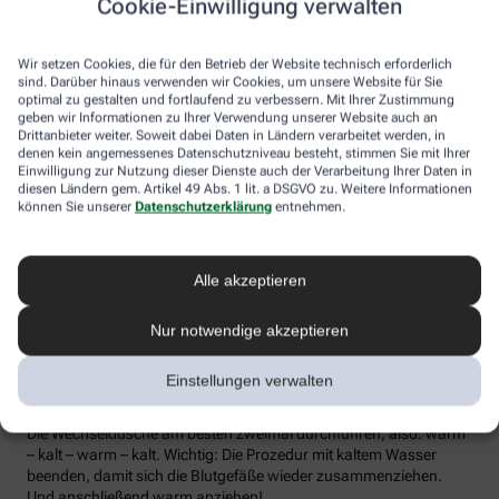
Cookie-Einwilligung verwalten
die Lymphe in die Lymphknoten transportiert werden, wo sich die
Abwehrzellen auf Erreger einstellen können.
Wir setzen Cookies, die für den Betrieb der Website technisch erforderlich
Wer bei Schmuddelwetter nicht vor die Tür mag, kann sein
sind. Darüber hinaus verwenden wir Cookies, um unsere Website für Sie
Immunsystem mit kalt-warmen Wechselduschen auf Trab
optimal zu gestalten und fortlaufend zu verbessern. Mit Ihrer Zustimmung
geben wir Informationen zu Ihrer Verwendung unserer Website auch an
bringen und die Anfälligkeit für Erkältungsinfekte senken. Der
Drittanbieter weiter. Soweit dabei Daten in Ländern verarbeitet werden, in
Kältereiz kurbelt die Durchblutung an und bringt den Kreislauf in
denen kein angemessenes Datenschutzniveau besteht, stimmen Sie mit Ihrer
Schwung, je regelmäßiger wir ihm ausgesetzt sind, desto
Einwilligung zur Nutzung dieser Dienste auch der Verarbeitung Ihrer Daten in
unempfindlicher reagiert der Körper in der kalten Jahreszeit auf
diesen Ländern gem. Artikel 49 Abs. 1 lit. a DSGVO zu. Weitere Informationen
die großen Temperaturunterschiede.
können Sie unserer
Datenschutzerklärung
entnehmen.
Probieren Sie zum Beispiel die Wechseldusche nach Pfarrer
Kneipp aus: Starten Sie mit einer kurzen, angenehm warmen
Alle akzeptieren
Dusche. Anschließend die Wassertemperatur auf kühl bis kalt
stellen und den Wasserstrahl vom rechten Fuß entlang bis zur
Hüfte führen und auf der Innenseite des Oberschenkels wieder
Nur notwendige akzeptieren
zurück zum Fuß. Dann ebenso die linke Körperseite abbrausen.
Dann sind die Arme dran: Auch hier geht’s wieder von unten nach
Einstellungen verwalten
oben, beginnend am rechten Handrücken bis zur Schulter und
von der Achsel am Innenarm wieder bis zur Handfläche zurück.
Die Wechseldusche am besten zweimal durchführen, also: warm
– kalt – warm – kalt. Wichtig: Die Prozedur mit kaltem Wasser
beenden, damit sich die Blutgefäße wieder zusammenziehen.
Und anschließend warm anziehen!