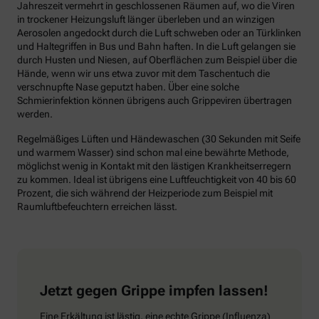
Jahreszeit vermehrt in geschlossenen Räumen auf, wo die Viren
in trockener Heizungsluft länger überleben und an winzigen
Aerosolen angedockt durch die Luft schweben oder an Türklinken
und Haltegriffen in Bus und Bahn haften. In die Luft gelangen sie
durch Husten und Niesen, auf Oberflächen zum Beispiel über die
Hände, wenn wir uns etwa zuvor mit dem Taschentuch die
verschnupfte Nase geputzt haben. Über eine solche
Schmierinfektion können übrigens auch Grippeviren übertragen
werden.
Regelmäßiges Lüften und Händewaschen (30 Sekunden mit Seife
und warmem Wasser) sind schon mal eine bewährte Methode,
möglichst wenig in Kontakt mit den lästigen Krankheitserregern
zu kommen. Ideal ist übrigens eine Luftfeuchtigkeit von 40 bis 60
Prozent, die sich während der Heizperiode zum Beispiel mit
Raumluftbefeuchtern erreichen lässt.
Jetzt gegen Grippe impfen lassen!
Eine Erkältung ist lästig, eine echte Grippe (Influenza)