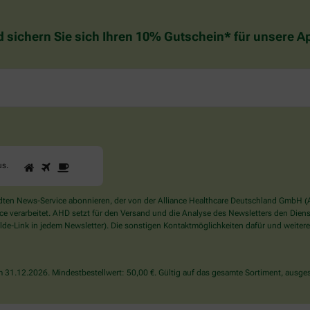
d sichern Sie sich Ihren 10% Gutschein* für unsere 
1
2
3
Sind
us
.
Sie
ein
Mensch?
en News-Service abonnieren, der von der Alliance Healthcare Deutschland GmbH (AH
Dann
verarbeitet. AHD setzt für den Versand und die Analyse des Newsletters den Dienstle
wählen
de-Link in jedem Newsletter). Die sonstigen Kontaktmöglichkeiten dafür und weitere
Sie
bitte
das
31.12.2026. Mindestbestellwert: 50,00 €. Gültig auf das gesamte Sortiment, ausges
Haus.