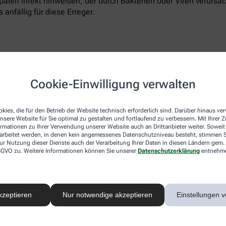
ippalen Infekt hinweisen, der durch Bakterien oder Viren verur
 anfällig für diese Erreger.
chen verantwortlich sein. Der Körper reagiert dann sofort mit
Cookie-Einwilligung verwalten
in Extremitäten wie den Händen gedrosselt, um sie in Körperte
Torso mit Lunge, Leber, Herz und Nieren auch der Kopf mit de
kies, die für den Betrieb der Website technisch erforderlich sind. Darüber hinaus v
nsere Website für Sie optimal zu gestalten und fortlaufend zu verbessern. Mit Ihrer
ormationen zu Ihrer Verwendung unserer Website auch an Drittanbieter weiter. Soweit
rarbeitet werden, in denen kein angemessenes Datenschutzniveau besteht, stimmen Si
ur Nutzung dieser Dienste auch der Verarbeitung Ihrer Daten in diesen Ländern gem. 
 DSGVO zu. Weitere Informationen können Sie unserer
Datenschutzerklärung
entnehm
ch um Ringelröteln handeln. Der hoch ansteckende Virus, der di
Röteln oder dem Dreitagefieber erscheinen Ringelröteln als rot
t ausbreitet.
kzeptieren
Nur notwendige akzeptieren
Einstellungen v