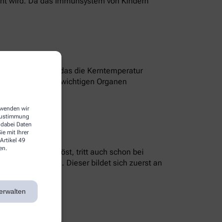
sacht wird. Da das Immunsystem von Kindern
 einem Programm, das die Kerntemperatur
ilen mit überlebenswichtigen Organen
m Gehirn.
erwenden wir
 Zustimmung
 dabei Daten
e mit Ihrer
Artikel 49
en.
e Infektion auslöst, tritt auch schon bei
er Hautausschlag. Dieser bildet sich zuerst an
erwalten