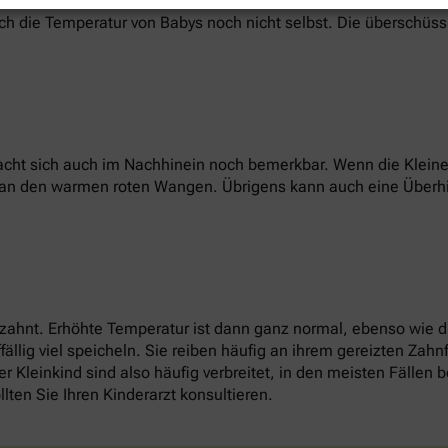
ich die Temperatur von Babys noch nicht selbst. Die überschüs
cht sich auch im Nachhinein noch bemerkbar. Wenn die Kleinen
r an den warmen roten Wangen. Übrigens kann auch eine Überh
 zahnt. Erhöhte Temperatur ist dann ganz normal, ebenso wie 
llig viel speicheln. Sie reiben häufig an ihrem gereizten Zah
r Kleinkind sind also häufig verbreitet, in den meisten Fällen
llten Sie Ihren Kinderarzt konsultieren.