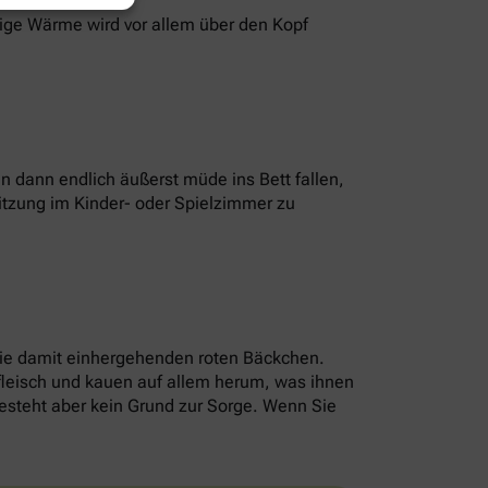
sige Wärme wird vor allem über den Kopf
 dann endlich äußerst müde ins Bett fallen,
itzung im Kinder- oder Spielzimmer zu
die damit einhergehenden roten Bäckchen.
nfleisch und kauen auf allem herum, was ihnen
 besteht aber kein Grund zur Sorge. Wenn Sie