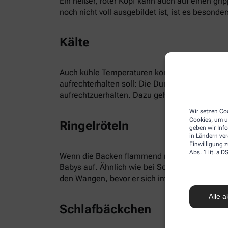
Ein heißer, roter Kopf kann auch auf einen gr
noch nicht voll ausgebildet ist, ist es besonders
Kälte
Auch kühle Temperaturen können für rote Bäck
aufrechterhalten soll: Die Durchblutung wird 
aufrechtzuerhalten. Dazu gehören neben dem 
Wir setzen Coo
Cookies, um u
Ringelröteln
geben wir Inf
in Ländern ve
Einwilligung z
Abs. 1 lit. a
Wenn die Backen flammend rot sind, kann es si
Babys auf. Ähnlich wie bei Scharlach, Masern, 
den Wangen, bevor er sich im gesamten Gesich
Alle a
Schlafbäckchen