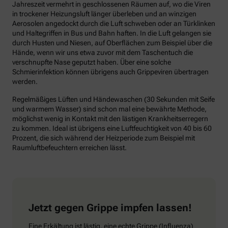
Jahreszeit vermehrt in geschlossenen Räumen auf, wo die Viren
in trockener Heizungsluft länger überleben und an winzigen
Aerosolen angedockt durch die Luft schweben oder an Türklinken
und Haltegriffen in Bus und Bahn haften. In die Luft gelangen sie
durch Husten und Niesen, auf Oberflächen zum Beispiel über die
Hände, wenn wir uns etwa zuvor mit dem Taschentuch die
verschnupfte Nase geputzt haben. Über eine solche
Schmierinfektion können übrigens auch Grippeviren übertragen
werden.
Regelmäßiges Lüften und Händewaschen (30 Sekunden mit Seife
und warmem Wasser) sind schon mal eine bewährte Methode,
möglichst wenig in Kontakt mit den lästigen Krankheitserregern
zu kommen. Ideal ist übrigens eine Luftfeuchtigkeit von 40 bis 60
Prozent, die sich während der Heizperiode zum Beispiel mit
Raumluftbefeuchtern erreichen lässt.
Jetzt gegen Grippe impfen lassen!
Eine Erkältung ist lästig, eine echte Grippe (Influenza)