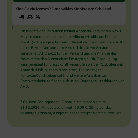
Sind Sie ein Mensch? Dann wählen Sie bitte
den Schlüssel
.
1
2
3
Sind
Sie
ein
Mensch?
Ich möchte den im Namen meiner Apotheke versandten News-
Dann
Service abonnieren, der von der Alliance Healthcare Deutschland
wählen
GmbH (AHD) angeboten wird. Hiermit willige ich ein, dass AHD
Sie
meine E-Mail-Adresse zum Versand des News-Service
bitte
verarbeitet. AHD setzt für den Versand und die Analyse des
den
Newsletters den Dienstleister Emarsys ein. Die Einwilligung
Schlüssel.
kann jederzeit für die Zukunft widerrufen werden (z.B. über den
Abmelde-Link in jedem Newsletter). Die sonstigen
Kontaktmöglichkeiten dafür und weitere Angaben zur
Datenverarbeitung finden sich in der
Datenschutzerklärung
von
AHD.
* Coupon-Bedingungen: Einmalig einlösbar bis zum
31.12.2026. Mindestbestellwert: 50,00 €. Gültig auf das
gesamte Sortiment, ausgeschlossen rezeptpflichtige Produkte.