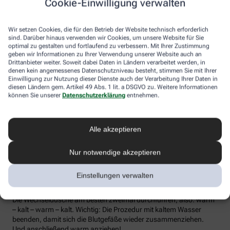
Cookie-Einwilligung verwalten
die Lymphe in die Lymphknoten transportiert werden, wo sich die
Abwehrzellen auf Erreger einstellen können.
Wir setzen Cookies, die für den Betrieb der Website technisch erforderlich
Wer bei Schmuddelwetter nicht vor die Tür mag, kann sein
sind. Darüber hinaus verwenden wir Cookies, um unsere Website für Sie
Immunsystem mit kalt-warmen Wechselduschen auf Trab
optimal zu gestalten und fortlaufend zu verbessern. Mit Ihrer Zustimmung
geben wir Informationen zu Ihrer Verwendung unserer Website auch an
bringen und die Anfälligkeit für Erkältungsinfekte senken. Der
Drittanbieter weiter. Soweit dabei Daten in Ländern verarbeitet werden, in
Kältereiz kurbelt die Durchblutung an und bringt den Kreislauf in
denen kein angemessenes Datenschutzniveau besteht, stimmen Sie mit Ihrer
Schwung, je regelmäßiger wir ihm ausgesetzt sind, desto
Einwilligung zur Nutzung dieser Dienste auch der Verarbeitung Ihrer Daten in
unempfindlicher reagiert der Körper in der kalten Jahreszeit auf
diesen Ländern gem. Artikel 49 Abs. 1 lit. a DSGVO zu. Weitere Informationen
die großen Temperaturunterschiede.
können Sie unserer
Datenschutzerklärung
entnehmen.
Probieren Sie zum Beispiel die Wechseldusche nach Pfarrer
Kneipp aus: Starten Sie mit einer kurzen, angenehm warmen
Alle akzeptieren
Dusche. Anschließend die Wassertemperatur auf kühl bis kalt
stellen und den Wasserstrahl vom rechten Fuß entlang bis zur
Hüfte führen und auf der Innenseite des Oberschenkels wieder
Nur notwendige akzeptieren
zurück zum Fuß. Dann ebenso die linke Körperseite abbrausen.
Dann sind die Arme dran: Auch hier geht’s wieder von unten nach
Einstellungen verwalten
oben, beginnend am rechten Handrücken bis zur Schulter und
von der Achsel am Innenarm wieder bis zur Handfläche zurück.
Die Wechseldusche am besten zweimal durchführen, also: warm
– kalt – warm – kalt. Wichtig: Die Prozedur mit kaltem Wasser
beenden, damit sich die Blutgefäße wieder zusammenziehen.
Und anschließend warm anziehen!