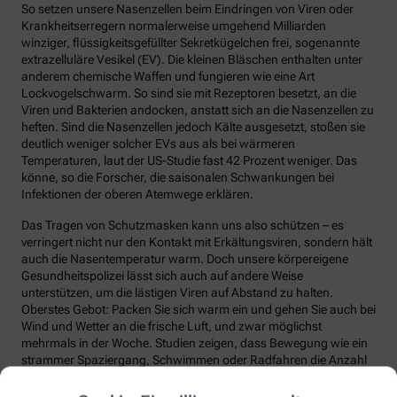
So setzen unsere Nasenzellen beim Eindringen von Viren oder
Krankheitserregern normalerweise umgehend Milliarden
winziger, flüssigkeitsgefüllter Sekretkügelchen frei, sogenannte
extrazelluläre Vesikel (EV). Die kleinen Bläschen enthalten unter
anderem chemische Waffen und fungieren wie eine Art
Lockvogelschwarm. So sind sie mit Rezeptoren besetzt, an die
Viren und Bakterien andocken, anstatt sich an die Nasenzellen zu
heften. Sind die Nasenzellen jedoch Kälte ausgesetzt, stoßen sie
deutlich weniger solcher EVs aus als bei wärmeren
Temperaturen, laut der US-Studie fast 42 Prozent weniger. Das
könne, so die Forscher, die saisonalen Schwankungen bei
Infektionen der oberen Atemwege erklären.
Das Tragen von Schutzmasken kann uns also schützen – es
verringert nicht nur den Kontakt mit Erkältungsviren, sondern hält
auch die Nasentemperatur warm. Doch unsere körpereigene
Gesundheitspolizei lässt sich auch auf andere Weise
unterstützen, um die lästigen Viren auf Abstand zu halten.
Oberstes Gebot: Packen Sie sich warm ein und gehen Sie auch bei
Wind und Wetter an die frische Luft, und zwar möglichst
mehrmals in der Woche. Studien zeigen, dass Bewegung wie ein
strammer Spaziergang, Schwimmen oder Radfahren die Anzahl
und die Qualität unserer Abwehrzellen deutlich steigert.
Regelmäßige Bewegung sorgt auch dafür, dass Fremdstoffe über