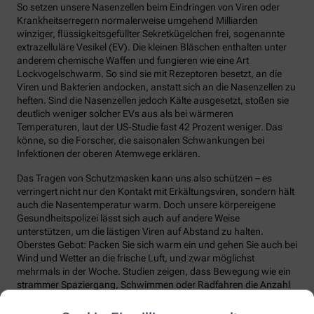
So setzen unsere Nasenzellen beim Eindringen von Viren oder
Krankheitserregern normalerweise umgehend Milliarden
winziger, flüssigkeitsgefüllter Sekretkügelchen frei, sogenannte
extrazelluläre Vesikel (EV). Die kleinen Bläschen enthalten unter
anderem chemische Waffen und fungieren wie eine Art
Lockvogelschwarm. So sind sie mit Rezeptoren besetzt, an die
Viren und Bakterien andocken, anstatt sich an die Nasenzellen zu
heften. Sind die Nasenzellen jedoch Kälte ausgesetzt, stoßen sie
deutlich weniger solcher EVs aus als bei wärmeren
Temperaturen, laut der US-Studie fast 42 Prozent weniger. Das
könne, so die Forscher, die saisonalen Schwankungen bei
Infektionen der oberen Atemwege erklären.
Das Tragen von Schutzmasken kann uns also schützen – es
verringert nicht nur den Kontakt mit Erkältungsviren, sondern hält
auch die Nasentemperatur warm. Doch unsere körpereigene
Gesundheitspolizei lässt sich auch auf andere Weise
unterstützen, um die lästigen Viren auf Abstand zu halten.
Oberstes Gebot: Packen Sie sich warm ein und gehen Sie auch bei
Wind und Wetter an die frische Luft, und zwar möglichst
mehrmals in der Woche. Studien zeigen, dass Bewegung wie ein
strammer Spaziergang, Schwimmen oder Radfahren die Anzahl
und die Qualität unserer Abwehrzellen deutlich steigert.
Regelmäßige Bewegung sorgt auch dafür, dass Fremdstoffe über