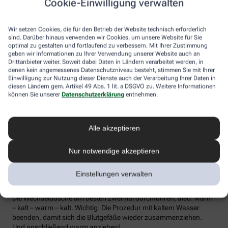
Cookie-Einwilligung verwalten
die Lymphe in die Lymphknoten transportiert werden, wo sich die
Abwehrzellen auf Erreger einstellen können.
Wir setzen Cookies, die für den Betrieb der Website technisch erforderlich
Wer bei Schmuddelwetter nicht vor die Tür mag, kann sein
sind. Darüber hinaus verwenden wir Cookies, um unsere Website für Sie
Immunsystem mit kalt-warmen Wechselduschen auf Trab
optimal zu gestalten und fortlaufend zu verbessern. Mit Ihrer Zustimmung
geben wir Informationen zu Ihrer Verwendung unserer Website auch an
bringen und die Anfälligkeit für Erkältungsinfekte senken. Der
Drittanbieter weiter. Soweit dabei Daten in Ländern verarbeitet werden, in
Kältereiz kurbelt die Durchblutung an und bringt den Kreislauf in
denen kein angemessenes Datenschutzniveau besteht, stimmen Sie mit Ihrer
Schwung, je regelmäßiger wir ihm ausgesetzt sind, desto
Einwilligung zur Nutzung dieser Dienste auch der Verarbeitung Ihrer Daten in
unempfindlicher reagiert der Körper in der kalten Jahreszeit auf
diesen Ländern gem. Artikel 49 Abs. 1 lit. a DSGVO zu. Weitere Informationen
die großen Temperaturunterschiede.
können Sie unserer
Datenschutzerklärung
entnehmen.
Probieren Sie zum Beispiel die Wechseldusche nach Pfarrer
Kneipp aus: Starten Sie mit einer kurzen, angenehm warmen
Alle akzeptieren
Dusche. Anschließend die Wassertemperatur auf kühl bis kalt
stellen und den Wasserstrahl vom rechten Fuß entlang bis zur
Hüfte führen und auf der Innenseite des Oberschenkels wieder
Nur notwendige akzeptieren
zurück zum Fuß. Dann ebenso die linke Körperseite abbrausen.
Dann sind die Arme dran: Auch hier geht’s wieder von unten nach
Einstellungen verwalten
oben, beginnend am rechten Handrücken bis zur Schulter und
von der Achsel am Innenarm wieder bis zur Handfläche zurück.
Die Wechseldusche am besten zweimal durchführen, also: warm
– kalt – warm – kalt. Wichtig: Die Prozedur mit kaltem Wasser
beenden, damit sich die Blutgefäße wieder zusammenziehen.
Und anschließend warm anziehen!