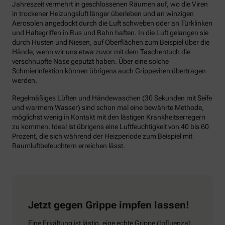
Jahreszeit vermehrt in geschlossenen Räumen auf, wo die Viren
in trockener Heizungsluft länger überleben und an winzigen
Aerosolen angedockt durch die Luft schweben oder an Türklinken
und Haltegriffen in Bus und Bahn haften. In die Luft gelangen sie
durch Husten und Niesen, auf Oberflächen zum Beispiel über die
Hände, wenn wir uns etwa zuvor mit dem Taschentuch die
verschnupfte Nase geputzt haben. Über eine solche
Schmierinfektion können übrigens auch Grippeviren übertragen
werden.
Regelmäßiges Lüften und Händewaschen (30 Sekunden mit Seife
und warmem Wasser) sind schon mal eine bewährte Methode,
möglichst wenig in Kontakt mit den lästigen Krankheitserregern
zu kommen. Ideal ist übrigens eine Luftfeuchtigkeit von 40 bis 60
Prozent, die sich während der Heizperiode zum Beispiel mit
Raumluftbefeuchtern erreichen lässt.
Jetzt gegen Grippe impfen lassen!
Eine Erkältung ist lästig, eine echte Grippe (Influenza)