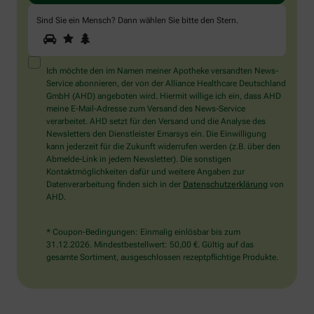
Sind Sie ein Mensch? Dann wählen Sie bitte
den Stern
.
1
2
3
Sind
Sie
ein
Mensch?
Ich möchte den im Namen meiner Apotheke versandten News-
Dann
Service abonnieren, der von der Alliance Healthcare Deutschland
wählen
GmbH (AHD) angeboten wird. Hiermit willige ich ein, dass AHD
Sie
meine E-Mail-Adresse zum Versand des News-Service
bitte
verarbeitet. AHD setzt für den Versand und die Analyse des
den
Newsletters den Dienstleister Emarsys ein. Die Einwilligung
Stern.
kann jederzeit für die Zukunft widerrufen werden (z.B. über den
Abmelde-Link in jedem Newsletter). Die sonstigen
Kontaktmöglichkeiten dafür und weitere Angaben zur
Datenverarbeitung finden sich in der
Datenschutzerklärung
von
AHD.
* Coupon-Bedingungen: Einmalig einlösbar bis zum
31.12.2026. Mindestbestellwert: 50,00 €. Gültig auf das
gesamte Sortiment, ausgeschlossen rezeptpflichtige Produkte.