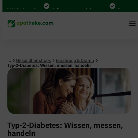
00 Mal in Deutschland
Online bei Ihrer Apotheke bestellen
Bequem zwische
...
Gesundheitstipps
Ernährung & Diäten
Typ-2-Diabetes: Wissen, messen, handeln
Typ-2-Diabetes: Wissen, messen,
handeln