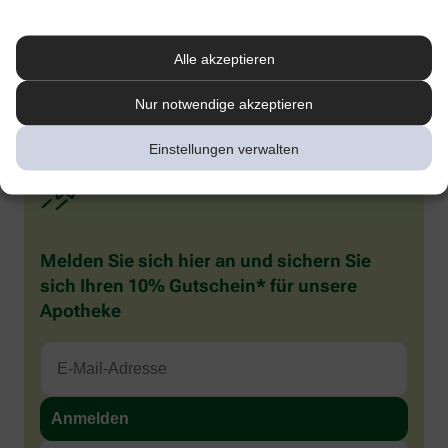
1
Kenning M et al. Comparative System Accuracy of Blood Glucose
Monitoring Systems – Advocacy for a New Accuracy Metric. J Diabetes Sci
Technology. 2024 Oct 16.
Alle akzeptieren
2
Pleus S et al. J Diabetes Sci Technol 2024;18(3):644–652. doi:
10.1177/19322968221141926.
Nur notwendige akzeptieren
Einstellungen verwalten
Melden Sie sich hier an und sichern Sie
sich Ihren 10% Gutschein* für unsere
Apotheke