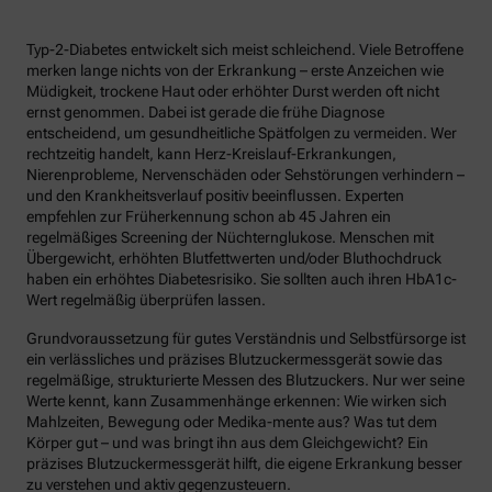
Typ-2-Diabetes entwickelt sich meist schleichend. Viele Betroffene
merken lange nichts von der Erkrankung – erste Anzeichen wie
Müdigkeit, trockene Haut oder erhöhter Durst werden oft nicht
ernst genommen. Dabei ist gerade die frühe Diagnose
entscheidend, um gesundheitliche Spätfolgen zu vermeiden. Wer
rechtzeitig handelt, kann Herz-Kreislauf-Erkrankungen,
Nierenprobleme, Nervenschäden oder Sehstörungen verhindern –
und den Krankheitsverlauf positiv beeinflussen. Experten
empfehlen zur Früherkennung schon ab 45 Jahren ein
regelmäßiges Screening der Nüchternglukose. Menschen mit
Übergewicht, erhöhten Blutfettwerten und/oder Bluthochdruck
haben ein erhöhtes Diabetesrisiko. Sie sollten auch ihren HbA1c-
Wert regelmäßig überprüfen lassen.
Grundvoraussetzung für gutes Verständnis und Selbstfürsorge ist
ein verlässliches und präzises Blutzuckermessgerät sowie das
regelmäßige, strukturierte Messen des Blutzuckers. Nur wer seine
Werte kennt, kann Zusammenhänge erkennen: Wie wirken sich
Mahlzeiten, Bewegung oder Medika-mente aus? Was tut dem
Körper gut – und was bringt ihn aus dem Gleichgewicht? Ein
präzises Blutzuckermessgerät hilft, die eigene Erkrankung besser
zu verstehen und aktiv gegenzusteuern.