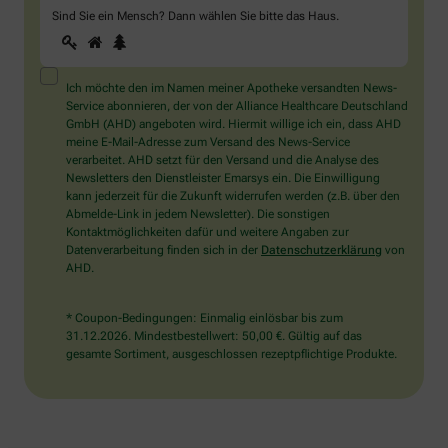
Sind Sie ein Mensch? Dann wählen Sie bitte
das Haus
.
1
2
3
Sind
Sie
ein
Mensch?
Ich möchte den im Namen meiner Apotheke versandten News-
Dann
Service abonnieren, der von der Alliance Healthcare Deutschland
wählen
GmbH (AHD) angeboten wird. Hiermit willige ich ein, dass AHD
Sie
meine E-Mail-Adresse zum Versand des News-Service
bitte
verarbeitet. AHD setzt für den Versand und die Analyse des
das
Newsletters den Dienstleister Emarsys ein. Die Einwilligung
Haus.
kann jederzeit für die Zukunft widerrufen werden (z.B. über den
Abmelde-Link in jedem Newsletter). Die sonstigen
Kontaktmöglichkeiten dafür und weitere Angaben zur
Datenverarbeitung finden sich in der
Datenschutzerklärung
von
AHD.
* Coupon-Bedingungen: Einmalig einlösbar bis zum
31.12.2026. Mindestbestellwert: 50,00 €. Gültig auf das
gesamte Sortiment, ausgeschlossen rezeptpflichtige Produkte.