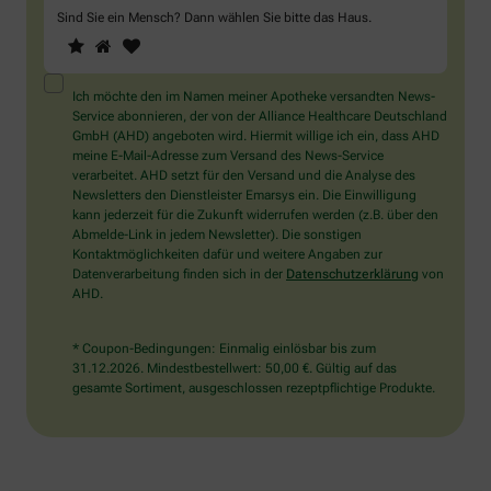
Sind Sie ein Mensch? Dann wählen Sie bitte
das Haus
.
1
2
3
Sind
Sie
ein
Mensch?
Ich möchte den im Namen meiner Apotheke versandten News-
Dann
Service abonnieren, der von der Alliance Healthcare Deutschland
wählen
GmbH (AHD) angeboten wird. Hiermit willige ich ein, dass AHD
Sie
meine E-Mail-Adresse zum Versand des News-Service
bitte
verarbeitet. AHD setzt für den Versand und die Analyse des
das
Newsletters den Dienstleister Emarsys ein. Die Einwilligung
Haus.
kann jederzeit für die Zukunft widerrufen werden (z.B. über den
Abmelde-Link in jedem Newsletter). Die sonstigen
Kontaktmöglichkeiten dafür und weitere Angaben zur
Datenverarbeitung finden sich in der
Datenschutzerklärung
von
AHD.
* Coupon-Bedingungen: Einmalig einlösbar bis zum
31.12.2026. Mindestbestellwert: 50,00 €. Gültig auf das
gesamte Sortiment, ausgeschlossen rezeptpflichtige Produkte.