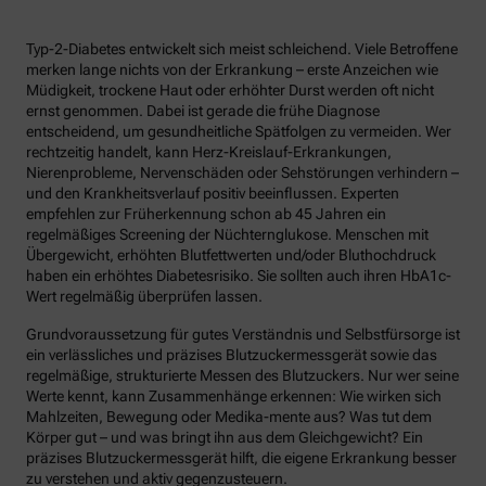
Typ-2-Diabetes entwickelt sich meist schleichend. Viele Betroffene
merken lange nichts von der Erkrankung – erste Anzeichen wie
Müdigkeit, trockene Haut oder erhöhter Durst werden oft nicht
ernst genommen. Dabei ist gerade die frühe Diagnose
entscheidend, um gesundheitliche Spätfolgen zu vermeiden. Wer
rechtzeitig handelt, kann Herz-Kreislauf-Erkrankungen,
Nierenprobleme, Nervenschäden oder Sehstörungen verhindern –
und den Krankheitsverlauf positiv beeinflussen. Experten
empfehlen zur Früherkennung schon ab 45 Jahren ein
regelmäßiges Screening der Nüchternglukose. Menschen mit
Übergewicht, erhöhten Blutfettwerten und/oder Bluthochdruck
haben ein erhöhtes Diabetesrisiko. Sie sollten auch ihren HbA1c-
Wert regelmäßig überprüfen lassen.
Grundvoraussetzung für gutes Verständnis und Selbstfürsorge ist
ein verlässliches und präzises Blutzuckermessgerät sowie das
regelmäßige, strukturierte Messen des Blutzuckers. Nur wer seine
Werte kennt, kann Zusammenhänge erkennen: Wie wirken sich
Mahlzeiten, Bewegung oder Medika-mente aus? Was tut dem
Körper gut – und was bringt ihn aus dem Gleichgewicht? Ein
präzises Blutzuckermessgerät hilft, die eigene Erkrankung besser
zu verstehen und aktiv gegenzusteuern.