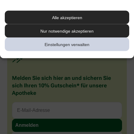
1
Kenning M et al. Comparative System Accuracy of Blood Glucose
Monitoring Systems – Advocacy for a New Accuracy Metric. J Diabetes Sci
Technology. 2024 Oct 16.
Alle akzeptieren
2
Pleus S et al. J Diabetes Sci Technol 2024;18(3):644–652. doi:
10.1177/19322968221141926.
Nur notwendige akzeptieren
Einstellungen verwalten
Melden Sie sich hier an und sichern Sie
sich Ihren 10% Gutschein* für unsere
Apotheke