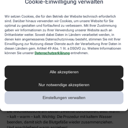
Cookie-Einwilligung verwalten
die Lymphe in die Lymphknoten transportiert werden, wo sich die
Abwehrzellen auf Erreger einstellen können.
Wir setzen Cookies, die für den Betrieb der Website technisch erforderlich
Wer bei Schmuddelwetter nicht vor die Tür mag, kann sein
sind. Darüber hinaus verwenden wir Cookies, um unsere Website für Sie
Immunsystem mit kalt-warmen Wechselduschen auf Trab
optimal zu gestalten und fortlaufend zu verbessern. Mit Ihrer Zustimmung
geben wir Informationen zu Ihrer Verwendung unserer Website auch an
bringen und die Anfälligkeit für Erkältungsinfekte senken. Der
Drittanbieter weiter. Soweit dabei Daten in Ländern verarbeitet werden, in
Kältereiz kurbelt die Durchblutung an und bringt den Kreislauf in
denen kein angemessenes Datenschutzniveau besteht, stimmen Sie mit Ihrer
Schwung, je regelmäßiger wir ihm ausgesetzt sind, desto
Einwilligung zur Nutzung dieser Dienste auch der Verarbeitung Ihrer Daten in
unempfindlicher reagiert der Körper in der kalten Jahreszeit auf
diesen Ländern gem. Artikel 49 Abs. 1 lit. a DSGVO zu. Weitere Informationen
die großen Temperaturunterschiede.
können Sie unserer
Datenschutzerklärung
entnehmen.
Probieren Sie zum Beispiel die Wechseldusche nach Pfarrer
Kneipp aus: Starten Sie mit einer kurzen, angenehm warmen
Alle akzeptieren
Dusche. Anschließend die Wassertemperatur auf kühl bis kalt
stellen und den Wasserstrahl vom rechten Fuß entlang bis zur
Hüfte führen und auf der Innenseite des Oberschenkels wieder
Nur notwendige akzeptieren
zurück zum Fuß. Dann ebenso die linke Körperseite abbrausen.
Dann sind die Arme dran: Auch hier geht’s wieder von unten nach
Einstellungen verwalten
oben, beginnend am rechten Handrücken bis zur Schulter und
von der Achsel am Innenarm wieder bis zur Handfläche zurück.
Die Wechseldusche am besten zweimal durchführen, also: warm
– kalt – warm – kalt. Wichtig: Die Prozedur mit kaltem Wasser
beenden, damit sich die Blutgefäße wieder zusammenziehen.
Und anschließend warm anziehen!