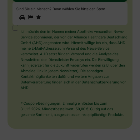
Sind Sie ein Mensch? Dann wählen Sie bitte
den Stern
.
1
2
3
Sind
Sie
ein
Mensch?
Ich möchte den im Namen meiner Apotheke versandten News-
Dann
Service abonnieren, der von der Alliance Healthcare Deutschland
wählen
GmbH (AHD) angeboten wird. Hiermit willige ich ein, dass AHD
Sie
meine E-Mail-Adresse zum Versand des News-Service
bitte
verarbeitet. AHD setzt für den Versand und die Analyse des
den
Newsletters den Dienstleister Emarsys ein. Die Einwilligung
Stern.
kann jederzeit für die Zukunft widerrufen werden (z.B. über den
Abmelde-Link in jedem Newsletter). Die sonstigen
Kontaktmöglichkeiten dafür und weitere Angaben zur
Datenverarbeitung finden sich in der
Datenschutzerklärung
von
AHD.
* Coupon-Bedingungen: Einmalig einlösbar bis zum
31.12.2026. Mindestbestellwert: 50,00 €. Gültig auf das
gesamte Sortiment, ausgeschlossen rezeptpflichtige Produkte.