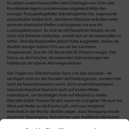
So setzen unsere Nasenzellen beim Eindringen von Viren oder
Krankheitserregern normalerweise umgehend Milliarden
winziger, flüssigkeitsgefüllter Sekretkügelchen frei, sogenannte
extrazelluläre Vesikel (EV). Die kleinen Bläschen enthalten unter
anderem chemische Waffen und fungieren wie eine Art
Lockvogelschwarm. So sind sie mit Rezeptoren besetzt, an die
Viren und Bakterien andocken, anstatt sich an die Nasenzellen zu
heften. Sind die Nasenzellen jedoch Kälte ausgesetzt, stoßen sie
deutlich weniger solcher EVs aus als bei wärmeren
Temperaturen, laut der US-Studie fast 42 Prozent weniger. Das
könne, so die Forscher, die saisonalen Schwankungen bei
Infektionen der oberen Atemwege erklären.
Das Tragen von Schutzmasken kann uns also schützen – es
verringert nicht nur den Kontakt mit Erkältungsviren, sondern hält
auch die Nasentemperatur warm. Doch unsere körpereigene
Gesundheitspolizei lässt sich auch auf andere Weise
unterstützen, um die lästigen Viren auf Abstand zu halten.
Oberstes Gebot: Packen Sie sich warm ein und gehen Sie auch bei
Wind und Wetter an die frische Luft, und zwar möglichst
mehrmals in der Woche. Studien zeigen, dass Bewegung wie ein
strammer Spaziergang, Schwimmen oder Radfahren die Anzahl
und die Qualität unserer Abwehrzellen deutlich steigert.
Regelmäßige Bewegung sorgt auch dafür, dass Fremdstoffe über