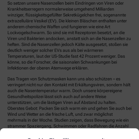
So setzen unsere Nasenzellen beim Eindringen von Viren oder
Krankheitserregern normalerweise umgehend Milliarden
winziger, flüssigkeitsgefüllter Sekretkügelchen frei, sogenannte
extrazelluläre Vesikel (EV). Die kleinen Bläschen enthalten unter
anderem chemische Waffen und fungieren wie eine Art
Lockvogelschwarm. So sind sie mit Rezeptoren besetzt, an die
Viren und Bakterien andocken, anstatt sich an die Nasenzellen zu
heften. Sind die Nasenzellen jedoch Kälte ausgesetzt, stoßen sie
deutlich weniger solcher EVs aus als bei wärmeren
Temperaturen, laut der US-Studie fast 42 Prozent weniger. Das
könne, so die Forscher, die saisonalen Schwankungen bei
Infektionen der oberen Atemwege erklären.
Das Tragen von Schutzmasken kann uns also schützen – es
verringert nicht nur den Kontakt mit Erkältungsviren, sondern hält
auch die Nasentemperatur warm. Doch unsere körpereigene
Gesundheitspolizei lässt sich auch auf andere Weise
unterstützen, um die lästigen Viren auf Abstand zu halten.
Oberstes Gebot: Packen Sie sich warm ein und gehen Sie auch bei
Wind und Wetter an die frische Luft, und zwar möglichst
mehrmals in der Woche. Studien zeigen, dass Bewegung wie ein
strammer Spaziergang, Schwimmen oder Radfahren die Anzahl
und die Qualität unserer Abwehrzellen deutlich steigert.
Regelmäßige Bewegung sorgt auch dafür, dass Fremdstoffe über