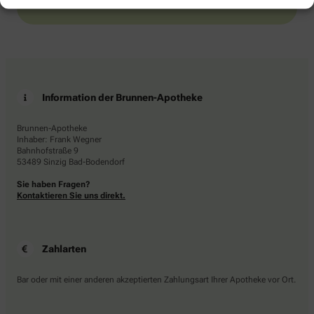
Information der Brunnen-Apotheke
Brunnen-Apotheke
Inhaber: Frank Wegner
Bahnhofstraße 9
53489 Sinzig Bad-Bodendorf
Sie haben Fragen?
Kontaktieren Sie uns direkt.
Zahlarten
Bar oder mit einer anderen akzeptierten Zahlungsart Ihrer Apotheke vor Ort.