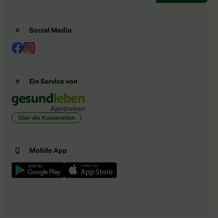
Social Media
Ein Service von
Über die Kooperation
Mobile App