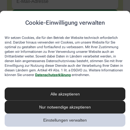
Cookie-Einwilligung verwalten
Sind Sie ein Mensch? Dann wählen Sie bitte
den LKW
.
1
2
3
Sind
Wir setzen Cookies, die für den Betrieb der Website technisch erforderlich
Sie
sind. Darüber hinaus verwenden wir Cookies, um unsere Website für Sie
ein
optimal zu gestalten und fortlaufend zu verbessern. Mit Ihrer Zustimmung
Mensch?
Ich möchte den im Namen meiner Apotheke versandten News-
geben wir Informationen zu Ihrer Verwendung unserer Website auch an
Dann
Service abonnieren, der von der Alliance Healthcare Deutschland
Drittanbieter weiter. Soweit dabei Daten in Ländern verarbeitet werden, in
wählen
GmbH (AHD) angeboten wird. Hiermit willige ich ein, dass AHD
denen kein angemessenes Datenschutzniveau besteht, stimmen Sie mit Ihrer
Sie
Einwilligung zur Nutzung dieser Dienste auch der Verarbeitung Ihrer Daten in
meine E-Mail-Adresse zum Versand des News-Service
diesen Ländern gem. Artikel 49 Abs. 1 lit. a DSGVO zu. Weitere Informationen
bitte
verarbeitet. AHD setzt für den Versand und die Analyse des
können Sie unserer
Datenschutzerklärung
entnehmen.
den
Newsletters den Dienstleister Emarsys ein. Die Einwilligung
LKW.
kann jederzeit für die Zukunft widerrufen werden (z.B. über den
Abmelde-Link in jedem Newsletter). Die sonstigen
Kontaktmöglichkeiten dafür und weitere Angaben zur
Alle akzeptieren
Datenverarbeitung finden sich in der
Datenschutzerklärung
von
AHD.
Nur notwendige akzeptieren
* Coupon-Bedingungen: Einmalig einlösbar bis zum
Einstellungen verwalten
31.12.2026. Mindestbestellwert: 50,00 €. Gültig auf das
gesamte Sortiment, ausgeschlossen rezeptpflichtige Produkte.