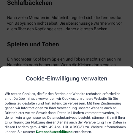
Schlafbäckchen
Nach vielen Monaten im Mutterleib reguliert sich die Temperatur
von Babys noch nicht selbst. Die überschüssige Wärme wird vor
allem über den Kopf abgeleitet – daher die roten Backen.
Spielen und Toben
Ein hochroter Kopf beim Spielen und Toben macht sich auch im
Nachhinein noch bemerkbar. Wenn die Kleinen dann endlich
äußerst müde ins Bett fallen, ist der Kopf noch gut durchblutet –
bemerkbar an den warmen roten Wangen. Übrigens kann auch
Cookie-Einwilligung verwalten
eine Überhitzung im Kinder- oder Spielzimmer zu hochroten
Bäckchen führen.
Wir setzen Cookies, die für den Betrieb der Website technisch erforderlich
sind. Darüber hinaus verwenden wir Cookies, um unsere Website für Sie
Zahnen
optimal zu gestalten und fortlaufend zu verbessern. Mit Ihrer Zustimmung
geben wir Informationen zu Ihrer Verwendung unserer Website auch an
Drittanbieter weiter. Soweit dabei Daten in Ländern verarbeitet werden, in
denen kein angemessenes Datenschutzniveau besteht, stimmen Sie mit Ihrer
Kein Grund zur Sorge besteht, wenn das Baby zahnt. Erhöhte
Einwilligung zur Nutzung dieser Dienste auch der Verarbeitung Ihrer Daten in
Temperatur ist dann ganz normal, ebenso wie die damit
diesen Ländern gem. Artikel 49 Abs. 1 lit. a DSGVO zu. Weitere Informationen
einhergehenden roten Bäckchen. Babys können dann weinerlich
können Sie unserer
Datenschutzerklärung
entnehmen.