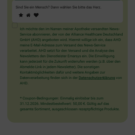
Sind Sie ein Mensch? Dann wählen Sie bitte
das Herz
.
1
2
3
Sind
Sie
ein
Mensch?
Ich möchte den im Namen meiner Apotheke versandten News-
Dann
Service abonnieren, der von der Alliance Healthcare Deutschland
wählen
GmbH (AHD) angeboten wird. Hiermit willige ich ein, dass AHD
Sie
meine E-Mail-Adresse zum Versand des News-Service
bitte
verarbeitet. AHD setzt für den Versand und die Analyse des
das
Newsletters den Dienstleister Emarsys ein. Die Einwilligung
Herz.
kann jederzeit für die Zukunft widerrufen werden (z.B. über den
Abmelde-Link in jedem Newsletter). Die sonstigen
Kontaktmöglichkeiten dafür und weitere Angaben zur
Datenverarbeitung finden sich in der
Datenschutzerklärung
von
AHD.
* Coupon-Bedingungen: Einmalig einlösbar bis zum
31.12.2026. Mindestbestellwert: 50,00 €. Gültig auf das
gesamte Sortiment, ausgeschlossen rezeptpflichtige Produkte.