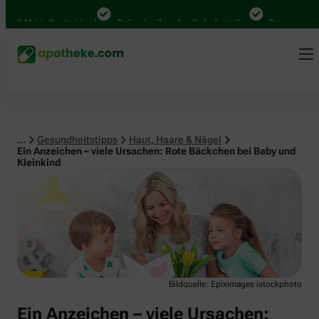
Haut, Haare & Nägel
00 Mal in Deutschland
Online bei Ihrer Apotheke bestellen
Bequem zwische
...
Gesundheitstipps
Haut, Haare & Nägel
Ein Anzeichen – viele Ursachen: Rote Bäckchen bei Baby und
Kleinkind
Bildquelle: Epiximages istockphoto
Ein Anzeichen – viele Ursachen: