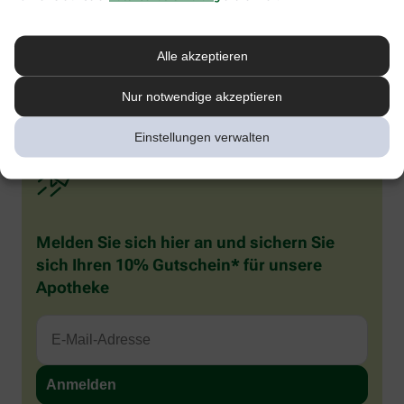
werden und auffällig viel speicheln. Sie reiben häufig an ihrem
gereizten Zahnfleisch und kauen auf allem herum, was ihnen in
die Finger gerät. Rote Backen beim Baby oder Kleinkind sind also
Alle akzeptieren
häufig verbreitet, in den meisten Fällen besteht aber kein Grund
zur Sorge. Wenn Sie sich unsicher sind, was die Ursache betrifft,
sollten Sie Ihren Kinderarzt konsultieren.
Nur notwendige akzeptieren
Einstellungen verwalten
Melden Sie sich hier an und sichern Sie
sich Ihren 10% Gutschein* für unsere
Apotheke