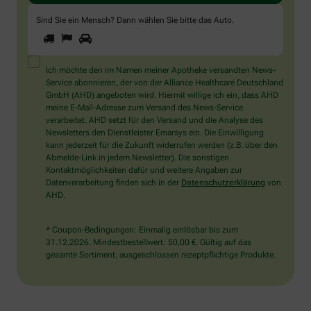
Sind Sie ein Mensch? Dann wählen Sie bitte
das Auto
.
1
2
3
Sind
Sie
ein
Mensch?
Ich möchte den im Namen meiner Apotheke versandten News-
Dann
Service abonnieren, der von der Alliance Healthcare Deutschland
wählen
GmbH (AHD) angeboten wird. Hiermit willige ich ein, dass AHD
Sie
meine E-Mail-Adresse zum Versand des News-Service
bitte
verarbeitet. AHD setzt für den Versand und die Analyse des
das
Newsletters den Dienstleister Emarsys ein. Die Einwilligung
Auto.
kann jederzeit für die Zukunft widerrufen werden (z.B. über den
Abmelde-Link in jedem Newsletter). Die sonstigen
Kontaktmöglichkeiten dafür und weitere Angaben zur
Datenverarbeitung finden sich in der
Datenschutzerklärung
von
AHD.
* Coupon-Bedingungen: Einmalig einlösbar bis zum
31.12.2026. Mindestbestellwert: 50,00 €. Gültig auf das
gesamte Sortiment, ausgeschlossen rezeptpflichtige Produkte.