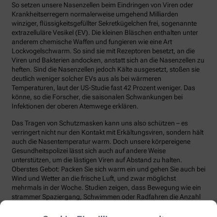
So setzen unsere Nasenzellen beim Eindringen von Viren oder
Krankheitserregern normalerweise umgehend Milliarden
winziger, flüssigkeitsgefüllter Sekretkügelchen frei, sogenannte
extrazelluläre Vesikel (EV). Die kleinen Bläschen enthalten unter
anderem chemische Waffen und fungieren wie eine Art
Lockvogelschwarm. So sind sie mit Rezeptoren besetzt, an die
Viren und Bakterien andocken, anstatt sich an die Nasenzellen zu
heften. Sind die Nasenzellen jedoch Kälte ausgesetzt, stoßen sie
deutlich weniger solcher EVs aus als bei wärmeren
Temperaturen, laut der US-Studie fast 42 Prozent weniger. Das
könne, so die Forscher, die saisonalen Schwankungen bei
Infektionen der oberen Atemwege erklären.
Das Tragen von Schutzmasken kann uns also schützen – es
verringert nicht nur den Kontakt mit Erkältungsviren, sondern hält
auch die Nasentemperatur warm. Doch unsere körpereigene
Gesundheitspolizei lässt sich auch auf andere Weise
unterstützen, um die lästigen Viren auf Abstand zu halten.
Oberstes Gebot: Packen Sie sich warm ein und gehen Sie auch bei
Wind und Wetter an die frische Luft, und zwar möglichst
mehrmals in der Woche. Studien zeigen, dass Bewegung wie ein
strammer Spaziergang, Schwimmen oder Radfahren die Anzahl
und die Qualität unserer Abwehrzellen deutlich steigert.
Regelmäßige Bewegung sorgt auch dafür, dass Fremdstoffe über