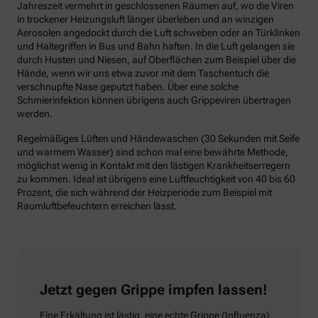
Jahreszeit vermehrt in geschlossenen Räumen auf, wo die Viren
in trockener Heizungsluft länger überleben und an winzigen
Aerosolen angedockt durch die Luft schweben oder an Türklinken
und Haltegriffen in Bus und Bahn haften. In die Luft gelangen sie
durch Husten und Niesen, auf Oberflächen zum Beispiel über die
Hände, wenn wir uns etwa zuvor mit dem Taschentuch die
verschnupfte Nase geputzt haben. Über eine solche
Schmierinfektion können übrigens auch Grippeviren übertragen
werden.
Regelmäßiges Lüften und Händewaschen (30 Sekunden mit Seife
und warmem Wasser) sind schon mal eine bewährte Methode,
möglichst wenig in Kontakt mit den lästigen Krankheitserregern
zu kommen. Ideal ist übrigens eine Luftfeuchtigkeit von 40 bis 60
Prozent, die sich während der Heizperiode zum Beispiel mit
Raumluftbefeuchtern erreichen lässt.
Jetzt gegen Grippe impfen lassen!
Eine Erkältung ist lästig, eine echte Grippe (Influenza)