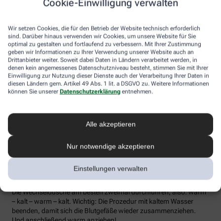
Cookie-Einwilligung verwalten
die Lymphe in die Lymphknoten transportiert werden, wo sich die
Abwehrzellen auf Erreger einstellen können.
Wir setzen Cookies, die für den Betrieb der Website technisch erforderlich
Wer bei Schmuddelwetter nicht vor die Tür mag, kann sein
sind. Darüber hinaus verwenden wir Cookies, um unsere Website für Sie
Immunsystem mit kalt-warmen Wechselduschen auf Trab
optimal zu gestalten und fortlaufend zu verbessern. Mit Ihrer Zustimmung
geben wir Informationen zu Ihrer Verwendung unserer Website auch an
bringen und die Anfälligkeit für Erkältungsinfekte senken. Der
Drittanbieter weiter. Soweit dabei Daten in Ländern verarbeitet werden, in
Kältereiz kurbelt die Durchblutung an und bringt den Kreislauf in
denen kein angemessenes Datenschutzniveau besteht, stimmen Sie mit Ihrer
Schwung, je regelmäßiger wir ihm ausgesetzt sind, desto
Einwilligung zur Nutzung dieser Dienste auch der Verarbeitung Ihrer Daten in
unempfindlicher reagiert der Körper in der kalten Jahreszeit auf
diesen Ländern gem. Artikel 49 Abs. 1 lit. a DSGVO zu. Weitere Informationen
die großen Temperaturunterschiede.
können Sie unserer
Datenschutzerklärung
entnehmen.
Probieren Sie zum Beispiel die Wechseldusche nach Pfarrer
Kneipp aus: Starten Sie mit einer kurzen, angenehm warmen
Alle akzeptieren
Dusche. Anschließend die Wassertemperatur auf kühl bis kalt
stellen und den Wasserstrahl vom rechten Fuß entlang bis zur
Hüfte führen und auf der Innenseite des Oberschenkels wieder
Nur notwendige akzeptieren
zurück zum Fuß. Dann ebenso die linke Körperseite abbrausen.
Dann sind die Arme dran: Auch hier geht’s wieder von unten nach
Einstellungen verwalten
oben, beginnend am rechten Handrücken bis zur Schulter und
von der Achsel am Innenarm wieder bis zur Handfläche zurück.
Die Wechseldusche am besten zweimal durchführen, also: warm
– kalt – warm – kalt. Wichtig: Die Prozedur mit kaltem Wasser
beenden, damit sich die Blutgefäße wieder zusammenziehen.
Und anschließend warm anziehen!