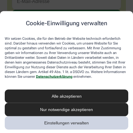
Cookie-Einwilligung verwalten
Sind Sie ein Mensch? Dann wählen Sie bitte
die Flagge
.
1
2
3
Sind
Wir setzen Cookies, die für den Betrieb der Website technisch erforderlich
Sie
sind. Darüber hinaus verwenden wir Cookies, um unsere Website für Sie
ein
optimal zu gestalten und fortlaufend zu verbessern. Mit Ihrer Zustimmung
Mensch?
Ich möchte den im Namen meiner Apotheke versandten News-
geben wir Informationen zu Ihrer Verwendung unserer Website auch an
Dann
Service abonnieren, der von der Alliance Healthcare Deutschland
Drittanbieter weiter. Soweit dabei Daten in Ländern verarbeitet werden, in
wählen
GmbH (AHD) angeboten wird. Hiermit willige ich ein, dass AHD
denen kein angemessenes Datenschutzniveau besteht, stimmen Sie mit Ihrer
Sie
Einwilligung zur Nutzung dieser Dienste auch der Verarbeitung Ihrer Daten in
meine E-Mail-Adresse zum Versand des News-Service
diesen Ländern gem. Artikel 49 Abs. 1 lit. a DSGVO zu. Weitere Informationen
bitte
verarbeitet. AHD setzt für den Versand und die Analyse des
können Sie unserer
Datenschutzerklärung
entnehmen.
die
Newsletters den Dienstleister Emarsys ein. Die Einwilligung
Flagge.
kann jederzeit für die Zukunft widerrufen werden (z.B. über den
Abmelde-Link in jedem Newsletter). Die sonstigen
Kontaktmöglichkeiten dafür und weitere Angaben zur
Alle akzeptieren
Datenverarbeitung finden sich in der
Datenschutzerklärung
von
AHD.
Nur notwendige akzeptieren
* Coupon-Bedingungen: Einmalig einlösbar bis zum
Einstellungen verwalten
31.12.2026. Mindestbestellwert: 50,00 €. Gültig auf das
gesamte Sortiment, ausgeschlossen rezeptpflichtige Produkte.