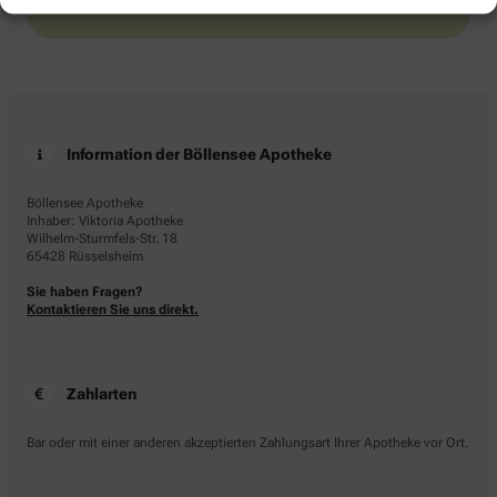
Information der Böllensee Apotheke
Böllensee Apotheke
Inhaber: Viktoria Apotheke
Wilhelm-Sturmfels-Str. 18
65428 Rüsselsheim
Sie haben Fragen?
Kontaktieren Sie uns direkt.
Zahlarten
Bar oder mit einer anderen akzeptierten Zahlungsart Ihrer Apotheke vor Ort.