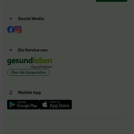
Social Media
Ein Service von
Über die Kooperation
Mobile App