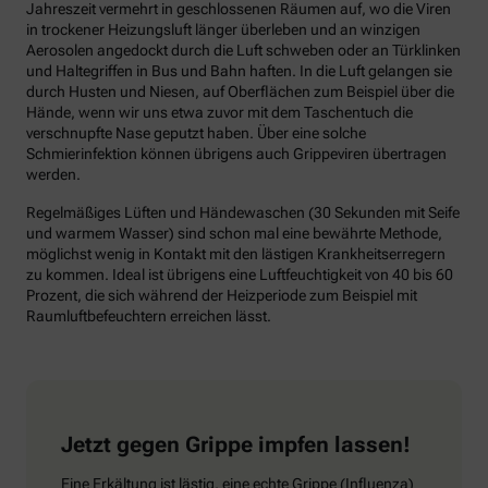
Jahreszeit vermehrt in geschlossenen Räumen auf, wo die Viren
in trockener Heizungsluft länger überleben und an winzigen
Aerosolen angedockt durch die Luft schweben oder an Türklinken
und Haltegriffen in Bus und Bahn haften. In die Luft gelangen sie
durch Husten und Niesen, auf Oberflächen zum Beispiel über die
Hände, wenn wir uns etwa zuvor mit dem Taschentuch die
verschnupfte Nase geputzt haben. Über eine solche
Schmierinfektion können übrigens auch Grippeviren übertragen
werden.
Regelmäßiges Lüften und Händewaschen (30 Sekunden mit Seife
und warmem Wasser) sind schon mal eine bewährte Methode,
möglichst wenig in Kontakt mit den lästigen Krankheitserregern
zu kommen. Ideal ist übrigens eine Luftfeuchtigkeit von 40 bis 60
Prozent, die sich während der Heizperiode zum Beispiel mit
Raumluftbefeuchtern erreichen lässt.
Jetzt gegen Grippe impfen lassen!
Eine Erkältung ist lästig, eine echte Grippe (Influenza)