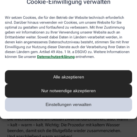
Cookie-Einwilligung verwalten
die Lymphe in die Lymphknoten transportiert werden, wo sich die
Abwehrzellen auf Erreger einstellen können.
Wir setzen Cookies, die für den Betrieb der Website technisch erforderlich
Wer bei Schmuddelwetter nicht vor die Tür mag, kann sein
sind. Darüber hinaus verwenden wir Cookies, um unsere Website für Sie
Immunsystem mit kalt-warmen Wechselduschen auf Trab
optimal zu gestalten und fortlaufend zu verbessern. Mit Ihrer Zustimmung
geben wir Informationen zu Ihrer Verwendung unserer Website auch an
bringen und die Anfälligkeit für Erkältungsinfekte senken. Der
Drittanbieter weiter. Soweit dabei Daten in Ländern verarbeitet werden, in
Kältereiz kurbelt die Durchblutung an und bringt den Kreislauf in
denen kein angemessenes Datenschutzniveau besteht, stimmen Sie mit Ihrer
Schwung, je regelmäßiger wir ihm ausgesetzt sind, desto
Einwilligung zur Nutzung dieser Dienste auch der Verarbeitung Ihrer Daten in
unempfindlicher reagiert der Körper in der kalten Jahreszeit auf
diesen Ländern gem. Artikel 49 Abs. 1 lit. a DSGVO zu. Weitere Informationen
die großen Temperaturunterschiede.
können Sie unserer
Datenschutzerklärung
entnehmen.
Probieren Sie zum Beispiel die Wechseldusche nach Pfarrer
Kneipp aus: Starten Sie mit einer kurzen, angenehm warmen
Alle akzeptieren
Dusche. Anschließend die Wassertemperatur auf kühl bis kalt
stellen und den Wasserstrahl vom rechten Fuß entlang bis zur
Hüfte führen und auf der Innenseite des Oberschenkels wieder
Nur notwendige akzeptieren
zurück zum Fuß. Dann ebenso die linke Körperseite abbrausen.
Dann sind die Arme dran: Auch hier geht’s wieder von unten nach
Einstellungen verwalten
oben, beginnend am rechten Handrücken bis zur Schulter und
von der Achsel am Innenarm wieder bis zur Handfläche zurück.
Die Wechseldusche am besten zweimal durchführen, also: warm
– kalt – warm – kalt. Wichtig: Die Prozedur mit kaltem Wasser
beenden, damit sich die Blutgefäße wieder zusammenziehen.
Und anschließend warm anziehen!