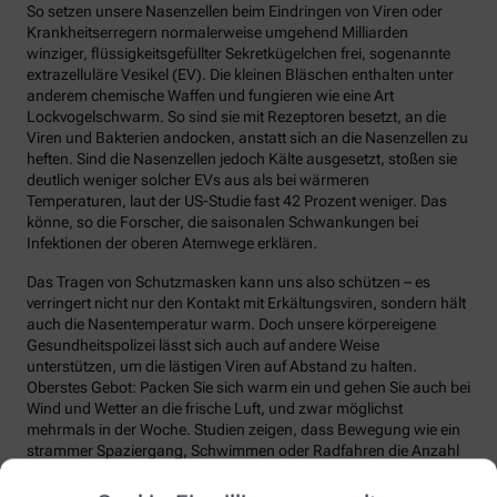
So setzen unsere Nasenzellen beim Eindringen von Viren oder
Krankheitserregern normalerweise umgehend Milliarden
winziger, flüssigkeitsgefüllter Sekretkügelchen frei, sogenannte
extrazelluläre Vesikel (EV). Die kleinen Bläschen enthalten unter
anderem chemische Waffen und fungieren wie eine Art
Lockvogelschwarm. So sind sie mit Rezeptoren besetzt, an die
Viren und Bakterien andocken, anstatt sich an die Nasenzellen zu
heften. Sind die Nasenzellen jedoch Kälte ausgesetzt, stoßen sie
deutlich weniger solcher EVs aus als bei wärmeren
Temperaturen, laut der US-Studie fast 42 Prozent weniger. Das
könne, so die Forscher, die saisonalen Schwankungen bei
Infektionen der oberen Atemwege erklären.
Das Tragen von Schutzmasken kann uns also schützen – es
verringert nicht nur den Kontakt mit Erkältungsviren, sondern hält
auch die Nasentemperatur warm. Doch unsere körpereigene
Gesundheitspolizei lässt sich auch auf andere Weise
unterstützen, um die lästigen Viren auf Abstand zu halten.
Oberstes Gebot: Packen Sie sich warm ein und gehen Sie auch bei
Wind und Wetter an die frische Luft, und zwar möglichst
mehrmals in der Woche. Studien zeigen, dass Bewegung wie ein
strammer Spaziergang, Schwimmen oder Radfahren die Anzahl
und die Qualität unserer Abwehrzellen deutlich steigert.
Regelmäßige Bewegung sorgt auch dafür, dass Fremdstoffe über