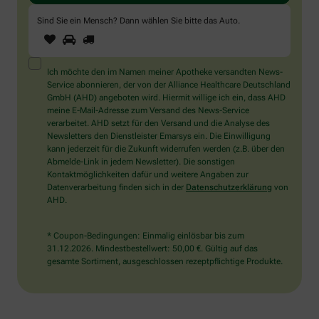
Sind Sie ein Mensch? Dann wählen Sie bitte
das Auto
.
1
2
3
Sind
Sie
ein
Mensch?
Ich möchte den im Namen meiner Apotheke versandten News-
Dann
Service abonnieren, der von der Alliance Healthcare Deutschland
wählen
GmbH (AHD) angeboten wird. Hiermit willige ich ein, dass AHD
Sie
meine E-Mail-Adresse zum Versand des News-Service
bitte
verarbeitet. AHD setzt für den Versand und die Analyse des
das
Newsletters den Dienstleister Emarsys ein. Die Einwilligung
Auto.
kann jederzeit für die Zukunft widerrufen werden (z.B. über den
Abmelde-Link in jedem Newsletter). Die sonstigen
Kontaktmöglichkeiten dafür und weitere Angaben zur
Datenverarbeitung finden sich in der
Datenschutzerklärung
von
AHD.
* Coupon-Bedingungen: Einmalig einlösbar bis zum
31.12.2026. Mindestbestellwert: 50,00 €. Gültig auf das
gesamte Sortiment, ausgeschlossen rezeptpflichtige Produkte.