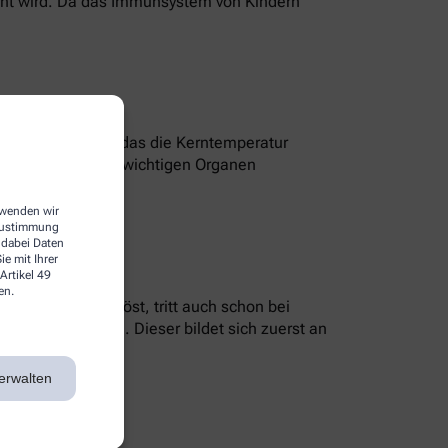
sacht wird. Da das Immunsystem von Kindern
 einem Programm, das die Kerntemperatur
ilen mit überlebenswichtigen Organen
m Gehirn.
erwenden wir
 Zustimmung
 dabei Daten
e mit Ihrer
Artikel 49
en.
e Infektion auslöst, tritt auch schon bei
er Hautausschlag. Dieser bildet sich zuerst an
erwalten