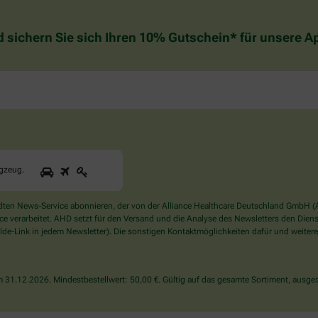
d sichern Sie sich Ihren 10% Gutschein* für unsere 
1
2
3
Sind
ugzeug
.
Sie
ein
Mensch?
en News-Service abonnieren, der von der Alliance Healthcare Deutschland GmbH (AH
Dann
verarbeitet. AHD setzt für den Versand und die Analyse des Newsletters den Dienstle
wählen
de-Link in jedem Newsletter). Die sonstigen Kontaktmöglichkeiten dafür und weitere
Sie
bitte
das
31.12.2026. Mindestbestellwert: 50,00 €. Gültig auf das gesamte Sortiment, ausges
Flugzeug.