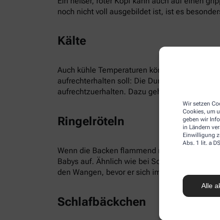
Ein heißer, roter Kopf kann auch auf einen gr
noch nicht voll ausgebildet ist, ist es besonders
Kälte
Auch kühle Temperaturen können für rote Bäck
aufrechterhalten soll: Die Durchblutung wird 
aufrechtzuerhalten. Dazu gehören neben dem 
Wir setzen Coo
Cookies, um u
Ringelröteln
geben wir Inf
in Ländern ve
Einwilligung z
Abs. 1 lit. a
Wenn die Backen flammend rot sind, kann es si
Babys auf. Ähnlich wie bei Scharlach, Masern, 
den Wangen, bevor er sich im gesamten Gesich
Alle a
Schlafbäckchen