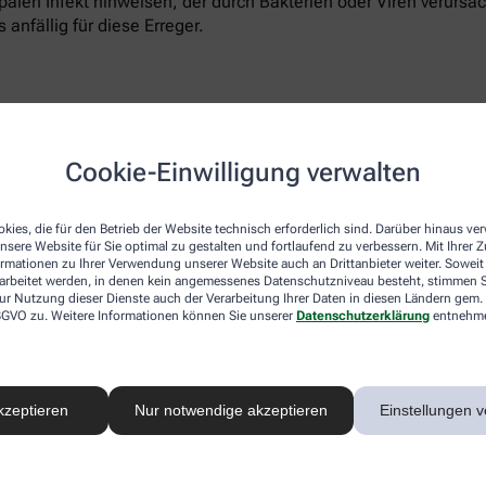
ippalen Infekt hinweisen, der durch Bakterien oder Viren verur
 anfällig für diese Erreger.
chen verantwortlich sein. Der Körper reagiert dann sofort mit
Cookie-Einwilligung verwalten
in Extremitäten wie den Händen gedrosselt, um sie in Körperte
Torso mit Lunge, Leber, Herz und Nieren auch der Kopf mit de
kies, die für den Betrieb der Website technisch erforderlich sind. Darüber hinaus v
nsere Website für Sie optimal zu gestalten und fortlaufend zu verbessern. Mit Ihrer
ormationen zu Ihrer Verwendung unserer Website auch an Drittanbieter weiter. Soweit
rarbeitet werden, in denen kein angemessenes Datenschutzniveau besteht, stimmen Si
ur Nutzung dieser Dienste auch der Verarbeitung Ihrer Daten in diesen Ländern gem. 
 DSGVO zu. Weitere Informationen können Sie unserer
Datenschutzerklärung
entnehm
ch um Ringelröteln handeln. Der hoch ansteckende Virus, der di
Röteln oder dem Dreitagefieber erscheinen Ringelröteln als rot
t ausbreitet.
kzeptieren
Nur notwendige akzeptieren
Einstellungen v