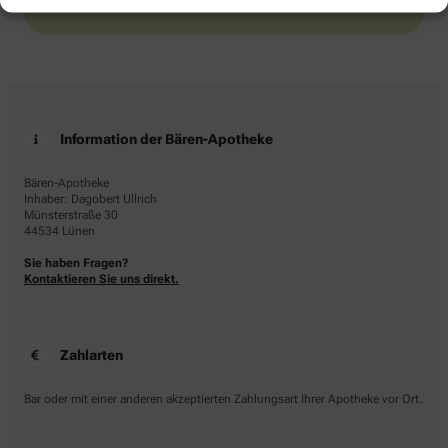
Information der Bären-Apotheke
Bären-Apotheke
Inhaber: Dagobert Ullrich
Münsterstraße 30
44534 Lünen
Sie haben Fragen?
Kontaktieren Sie uns direkt.
Zahlarten
Bar oder mit einer anderen akzeptierten Zahlungsart Ihrer Apotheke vor Ort.