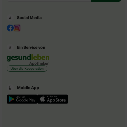
Social Media
Ein Service von
Über die Kooperation
Mobile App