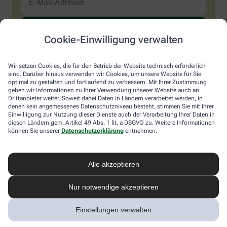
Cookie-Einwilligung verwalten
Sind Sie ein Mensch? Dann wählen Sie bitte
den LKW
.
1
2
3
Sind
Wir setzen Cookies, die für den Betrieb der Website technisch erforderlich
Sie
sind. Darüber hinaus verwenden wir Cookies, um unsere Website für Sie
ein
optimal zu gestalten und fortlaufend zu verbessern. Mit Ihrer Zustimmung
Mensch?
Ich möchte den im Namen meiner Apotheke versandten News-
geben wir Informationen zu Ihrer Verwendung unserer Website auch an
Dann
Service abonnieren, der von der Alliance Healthcare Deutschland
Drittanbieter weiter. Soweit dabei Daten in Ländern verarbeitet werden, in
wählen
GmbH (AHD) angeboten wird. Hiermit willige ich ein, dass AHD
denen kein angemessenes Datenschutzniveau besteht, stimmen Sie mit Ihrer
Sie
Einwilligung zur Nutzung dieser Dienste auch der Verarbeitung Ihrer Daten in
meine E-Mail-Adresse zum Versand des News-Service
diesen Ländern gem. Artikel 49 Abs. 1 lit. a DSGVO zu. Weitere Informationen
bitte
verarbeitet. AHD setzt für den Versand und die Analyse des
können Sie unserer
Datenschutzerklärung
entnehmen.
den
Newsletters den Dienstleister Emarsys ein. Die Einwilligung
LKW.
kann jederzeit für die Zukunft widerrufen werden (z.B. über den
Abmelde-Link in jedem Newsletter). Die sonstigen
Kontaktmöglichkeiten dafür und weitere Angaben zur
Alle akzeptieren
Datenverarbeitung finden sich in der
Datenschutzerklärung
von
AHD.
Nur notwendige akzeptieren
* Coupon-Bedingungen: Einmalig einlösbar bis zum
Einstellungen verwalten
31.12.2026. Mindestbestellwert: 50,00 €. Gültig auf das
gesamte Sortiment, ausgeschlossen rezeptpflichtige Produkte.