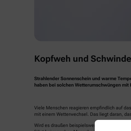
Kopfweh und Schwindel 
Strahlender Sonnenschein und warme Temper
haben bei solchen Wetterumschwüngen mit 
Viele Menschen reagieren empfindlich auf das
mit einem Wetterwechsel. Das liegt daran, da
Wird es draußen beispielsweise plötzlich seh