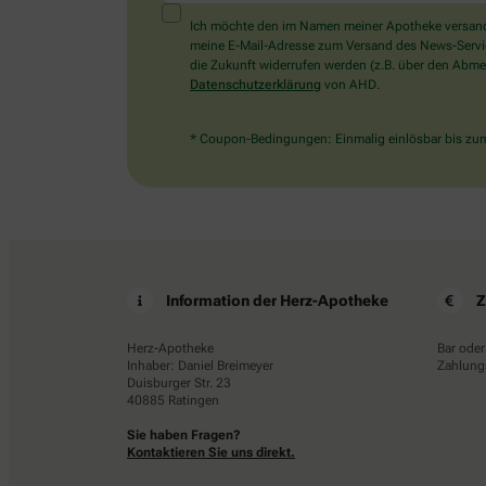
Ich möchte den im Namen meiner Apotheke versandt
meine E-Mail-Adresse zum Versand des News-Service 
die Zukunft widerrufen werden (z.B. über den Abmel
Datenschutzerklärung
von AHD.
* Coupon-Bedingungen: Einmalig einlösbar bis zum 
Information der Herz-Apotheke
Z
Herz-Apotheke
Bar oder
Inhaber: Daniel Breimeyer
Zahlungs
Duisburger Str. 23
40885 Ratingen
Sie haben Fragen?
Kontaktieren Sie uns direkt.