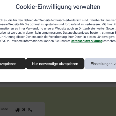
schwerden. Ein weiterer Grund für Wetterfühligkeit ist der Lu
Cookie-Einwilligung verwalten
dert sich dieser, kann das zu Schwindel führen. Besonders be
 ihnen Sonne, Wind und Regen. Dann muss sich der Körper stän
kies, die für den Betrieb der Website technisch erforderlich sind. Darüber hinaus v
nsere Website für Sie optimal zu gestalten und fortlaufend zu verbessern. Mit Ihrer
ne und Bluthochdruck leiden, sind in der Regel stärker von Wet
ormationen zu Ihrer Verwendung unserer Website auch an Drittanbieter weiter. Soweit
ewegt, Wechselduschen macht und in die Sauna geht, kann sein
rarbeitet werden, in denen kein angemessenes Datenschutzniveau besteht, stimmen Si
ur Nutzung dieser Dienste auch der Verarbeitung Ihrer Daten in diesen Ländern gem. 
 DSGVO zu. Weitere Informationen können Sie unserer
Datenschutzerklärung
entnehm
d sichern Sie sich Ihren 10% Gutschein* für unsere 
kzeptieren
Nur notwendige akzeptieren
Einstellungen v
1
2
3
Sind
lüssel
.
Sie