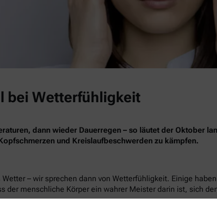
bei Wetterfühligkeit
aturen, dann wieder Dauerregen – so läutet der Oktober l
Kopfschmerzen und Kreislaufbeschwerden zu kämpfen.
 Wetter – wir sprechen dann von Wetterfühligkeit. Einige hab
ss der menschliche Körper ein wahrer Meister darin ist, sich
r heiß, darf die Körpertemperatur nicht steigen. Deswegen set