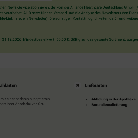
ein
Mensch?
en News-Service abonnieren, der von der Alliance Healthcare Deutschland GmbH (AH
Dann
verarbeitet. AHD setzt für den Versand und die Analyse des Newsletters den Dienstle
wählen
de-Link in jedem Newsletter). Die sonstigen Kontaktmöglichkeiten dafür und weitere
Sie
bitte
den
31.12.2026. Mindestbestellwert: 50,00 €. Gültig auf das gesamte Sortiment, ausges
Schlüssel.
ahlarten
Lieferarten
 mit einer anderen akzeptierten
Abholung in der Apotheke
art Ihrer Apotheke vor Ort.
Botendienstlieferung