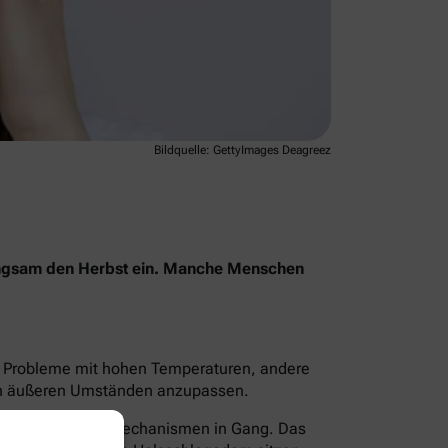
Bildquelle: GettyImages Deagreez
angsam den Herbst ein. Manche Menschen
en Probleme mit hohen Temperaturen, andere
 den äußeren Umständen anzupassen.
zt der Körper Kühlmechanismen in Gang. Das