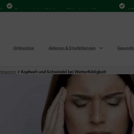
n
Bequem zwischen Abholung und Botendienst wählen
4.000 M
Onlineshop
Aktionen & Empfehlungen
Gesundhe
chmerzen
Kopfweh und Schwindel bei Wetterfühligkeit