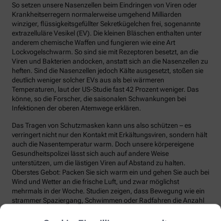
So setzen unsere Nasenzellen beim Eindringen von Viren oder
Krankheitserregern normalerweise umgehend Milliarden
winziger, flüssigkeitsgefüllter Sekretkügelchen frei, sogenannte
extrazelluläre Vesikel (EV). Die kleinen Bläschen enthalten unter
anderem chemische Waffen und fungieren wie eine Art
Lockvogelschwarm. So sind sie mit Rezeptoren besetzt, an die
Viren und Bakterien andocken, anstatt sich an die Nasenzellen zu
heften. Sind die Nasenzellen jedoch Kälte ausgesetzt, stoßen sie
deutlich weniger solcher EVs aus als bei wärmeren
Temperaturen, laut der US-Studie fast 42 Prozent weniger. Das
könne, so die Forscher, die saisonalen Schwankungen bei
Infektionen der oberen Atemwege erklären.
Das Tragen von Schutzmasken kann uns also schützen – es
verringert nicht nur den Kontakt mit Erkältungsviren, sondern hält
auch die Nasentemperatur warm. Doch unsere körpereigene
Gesundheitspolizei lässt sich auch auf andere Weise
unterstützen, um die lästigen Viren auf Abstand zu halten.
Oberstes Gebot: Packen Sie sich warm ein und gehen Sie auch bei
Wind und Wetter an die frische Luft, und zwar möglichst
mehrmals in der Woche. Studien zeigen, dass Bewegung wie ein
strammer Spaziergang, Schwimmen oder Radfahren die Anzahl
und die Qualität unserer Abwehrzellen deutlich steigert.
Regelmäßige Bewegung sorgt auch dafür, dass Fremdstoffe über