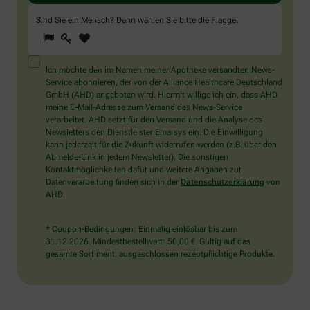
Sind Sie ein Mensch? Dann wählen Sie bitte
die Flagge
.
1
2
3
Sind
Sie
ein
Mensch?
Ich möchte den im Namen meiner Apotheke versandten News-
Dann
Service abonnieren, der von der Alliance Healthcare Deutschland
wählen
GmbH (AHD) angeboten wird. Hiermit willige ich ein, dass AHD
Sie
meine E-Mail-Adresse zum Versand des News-Service
bitte
verarbeitet. AHD setzt für den Versand und die Analyse des
die
Newsletters den Dienstleister Emarsys ein. Die Einwilligung
Flagge.
kann jederzeit für die Zukunft widerrufen werden (z.B. über den
Abmelde-Link in jedem Newsletter). Die sonstigen
Kontaktmöglichkeiten dafür und weitere Angaben zur
Datenverarbeitung finden sich in der
Datenschutzerklärung
von
AHD.
* Coupon-Bedingungen: Einmalig einlösbar bis zum
31.12.2026. Mindestbestellwert: 50,00 €. Gültig auf das
gesamte Sortiment, ausgeschlossen rezeptpflichtige Produkte.