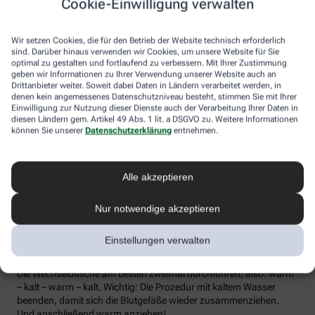
Cookie-Einwilligung verwalten
die Lymphe in die Lymphknoten transportiert werden, wo sich die
Abwehrzellen auf Erreger einstellen können.
Wir setzen Cookies, die für den Betrieb der Website technisch erforderlich
Wer bei Schmuddelwetter nicht vor die Tür mag, kann sein
sind. Darüber hinaus verwenden wir Cookies, um unsere Website für Sie
Immunsystem mit kalt-warmen Wechselduschen auf Trab
optimal zu gestalten und fortlaufend zu verbessern. Mit Ihrer Zustimmung
geben wir Informationen zu Ihrer Verwendung unserer Website auch an
bringen und die Anfälligkeit für Erkältungsinfekte senken. Der
Drittanbieter weiter. Soweit dabei Daten in Ländern verarbeitet werden, in
Kältereiz kurbelt die Durchblutung an und bringt den Kreislauf in
denen kein angemessenes Datenschutzniveau besteht, stimmen Sie mit Ihrer
Schwung, je regelmäßiger wir ihm ausgesetzt sind, desto
Einwilligung zur Nutzung dieser Dienste auch der Verarbeitung Ihrer Daten in
unempfindlicher reagiert der Körper in der kalten Jahreszeit auf
diesen Ländern gem. Artikel 49 Abs. 1 lit. a DSGVO zu. Weitere Informationen
die großen Temperaturunterschiede.
können Sie unserer
Datenschutzerklärung
entnehmen.
Probieren Sie zum Beispiel die Wechseldusche nach Pfarrer
Kneipp aus: Starten Sie mit einer kurzen, angenehm warmen
Alle akzeptieren
Dusche. Anschließend die Wassertemperatur auf kühl bis kalt
stellen und den Wasserstrahl vom rechten Fuß entlang bis zur
Hüfte führen und auf der Innenseite des Oberschenkels wieder
Nur notwendige akzeptieren
zurück zum Fuß. Dann ebenso die linke Körperseite abbrausen.
Dann sind die Arme dran: Auch hier geht’s wieder von unten nach
Einstellungen verwalten
oben, beginnend am rechten Handrücken bis zur Schulter und
von der Achsel am Innenarm wieder bis zur Handfläche zurück.
Die Wechseldusche am besten zweimal durchführen, also: warm
– kalt – warm – kalt. Wichtig: Die Prozedur mit kaltem Wasser
beenden, damit sich die Blutgefäße wieder zusammenziehen.
Und anschließend warm anziehen!