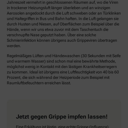
Jahreszeit vermehrt in geschlossenen Räumen auf, wo die Viren
in trockener Heizungsluft länger überleben und an winzigen
Aerosolen angedockt durch die Luft schweben oder an Türklinken
und Haltegriffen in Bus und Bahn haften. In die Luft gelangen sie
durch Husten und Niesen, auf Oberflächen zum Beispiel über die
Hände, wenn wir uns etwa zuvor mit dem Taschentuch die
verschnupfte Nase geputzt haben. Über eine solche
Schmierinfektion können übrigens auch Grippeviren übertragen
werden.
Regelmäßiges Lüften und Händewaschen (30 Sekunden mit Seife
und warmem Wasser) sind schon mal eine bewährte Methode,
möglichst wenig in Kontakt mit den lästigen Krankheitserregern
zu kommen. Ideal ist übrigens eine Luftfeuchtigkeit von 40 bis 60
Prozent, die sich während der Heizperiode zum Beispiel mit
Raumluftbefeuchtern erreichen lässt.
Jetzt gegen Grippe impfen lassen!
Eine Erkältung ist lästig, eine echte Grippe (Influenza)