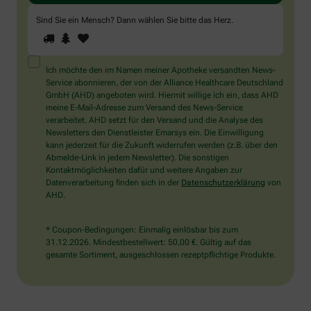
Sind Sie ein Mensch? Dann wählen Sie bitte
das Herz
.
1
2
3
Sind
Sie
ein
Mensch?
Ich möchte den im Namen meiner Apotheke versandten News-
Dann
Service abonnieren, der von der Alliance Healthcare Deutschland
wählen
GmbH (AHD) angeboten wird. Hiermit willige ich ein, dass AHD
Sie
meine E-Mail-Adresse zum Versand des News-Service
bitte
verarbeitet. AHD setzt für den Versand und die Analyse des
das
Newsletters den Dienstleister Emarsys ein. Die Einwilligung
Herz.
kann jederzeit für die Zukunft widerrufen werden (z.B. über den
Abmelde-Link in jedem Newsletter). Die sonstigen
Kontaktmöglichkeiten dafür und weitere Angaben zur
Datenverarbeitung finden sich in der
Datenschutzerklärung
von
AHD.
* Coupon-Bedingungen: Einmalig einlösbar bis zum
31.12.2026. Mindestbestellwert: 50,00 €. Gültig auf das
gesamte Sortiment, ausgeschlossen rezeptpflichtige Produkte.