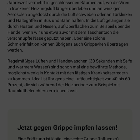
Jahreszeit vermehrt in geschlossenen Räumen auf, wo die Viren
in trockener Heizungsluft länger überleben und an winzigen
Aerosolen angedockt durch die Luft schweben oder an Türklinken
und Haltegriffen in Bus und Bahn haften. In die Luft gelangen sie
durch Husten und Niesen, auf Oberflächen zum Beispiel über die
Hände, wenn wir uns etwa zuvor mit dem Taschentuch die
verschnupfte Nase geputzt haben. Über eine solche
Schmierinfektion können übrigens auch Grippeviren übertragen
werden.
Regelmäßiges Lüften und Händewaschen (30 Sekunden mit Seife
und warmem Wasser) sind schon mal eine bewährte Methode,
möglichst wenig in Kontakt mit den lästigen Krankheitserregern
zu kommen. Ideal ist übrigens eine Luftfeuchtigkeit von 40 bis 60
Prozent, die sich während der Heizperiode zum Beispiel mit
Raumluftbefeuchtern erreichen lässt.
Jetzt gegen Grippe impfen lassen!
Eine Erkältung ist lästig, eine echte Grippe (Influenza)