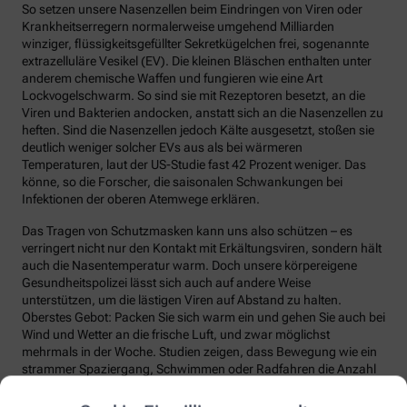
So setzen unsere Nasenzellen beim Eindringen von Viren oder
Krankheitserregern normalerweise umgehend Milliarden
winziger, flüssigkeitsgefüllter Sekretkügelchen frei, sogenannte
extrazelluläre Vesikel (EV). Die kleinen Bläschen enthalten unter
anderem chemische Waffen und fungieren wie eine Art
Lockvogelschwarm. So sind sie mit Rezeptoren besetzt, an die
Viren und Bakterien andocken, anstatt sich an die Nasenzellen zu
heften. Sind die Nasenzellen jedoch Kälte ausgesetzt, stoßen sie
deutlich weniger solcher EVs aus als bei wärmeren
Temperaturen, laut der US-Studie fast 42 Prozent weniger. Das
könne, so die Forscher, die saisonalen Schwankungen bei
Infektionen der oberen Atemwege erklären.
Das Tragen von Schutzmasken kann uns also schützen – es
verringert nicht nur den Kontakt mit Erkältungsviren, sondern hält
auch die Nasentemperatur warm. Doch unsere körpereigene
Gesundheitspolizei lässt sich auch auf andere Weise
unterstützen, um die lästigen Viren auf Abstand zu halten.
Oberstes Gebot: Packen Sie sich warm ein und gehen Sie auch bei
Wind und Wetter an die frische Luft, und zwar möglichst
mehrmals in der Woche. Studien zeigen, dass Bewegung wie ein
strammer Spaziergang, Schwimmen oder Radfahren die Anzahl
und die Qualität unserer Abwehrzellen deutlich steigert.
Regelmäßige Bewegung sorgt auch dafür, dass Fremdstoffe über