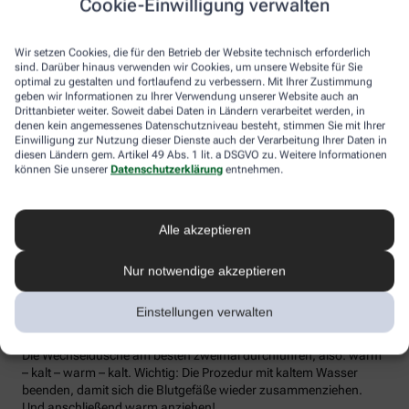
Cookie-Einwilligung verwalten
die Lymphe in die Lymphknoten transportiert werden, wo sich die
Abwehrzellen auf Erreger einstellen können.
Wir setzen Cookies, die für den Betrieb der Website technisch erforderlich
Wer bei Schmuddelwetter nicht vor die Tür mag, kann sein
sind. Darüber hinaus verwenden wir Cookies, um unsere Website für Sie
Immunsystem mit kalt-warmen Wechselduschen auf Trab
optimal zu gestalten und fortlaufend zu verbessern. Mit Ihrer Zustimmung
geben wir Informationen zu Ihrer Verwendung unserer Website auch an
bringen und die Anfälligkeit für Erkältungsinfekte senken. Der
Drittanbieter weiter. Soweit dabei Daten in Ländern verarbeitet werden, in
Kältereiz kurbelt die Durchblutung an und bringt den Kreislauf in
denen kein angemessenes Datenschutzniveau besteht, stimmen Sie mit Ihrer
Schwung, je regelmäßiger wir ihm ausgesetzt sind, desto
Einwilligung zur Nutzung dieser Dienste auch der Verarbeitung Ihrer Daten in
unempfindlicher reagiert der Körper in der kalten Jahreszeit auf
diesen Ländern gem. Artikel 49 Abs. 1 lit. a DSGVO zu. Weitere Informationen
die großen Temperaturunterschiede.
können Sie unserer
Datenschutzerklärung
entnehmen.
Probieren Sie zum Beispiel die Wechseldusche nach Pfarrer
Kneipp aus: Starten Sie mit einer kurzen, angenehm warmen
Alle akzeptieren
Dusche. Anschließend die Wassertemperatur auf kühl bis kalt
stellen und den Wasserstrahl vom rechten Fuß entlang bis zur
Hüfte führen und auf der Innenseite des Oberschenkels wieder
Nur notwendige akzeptieren
zurück zum Fuß. Dann ebenso die linke Körperseite abbrausen.
Dann sind die Arme dran: Auch hier geht’s wieder von unten nach
Einstellungen verwalten
oben, beginnend am rechten Handrücken bis zur Schulter und
von der Achsel am Innenarm wieder bis zur Handfläche zurück.
Die Wechseldusche am besten zweimal durchführen, also: warm
– kalt – warm – kalt. Wichtig: Die Prozedur mit kaltem Wasser
beenden, damit sich die Blutgefäße wieder zusammenziehen.
Und anschließend warm anziehen!