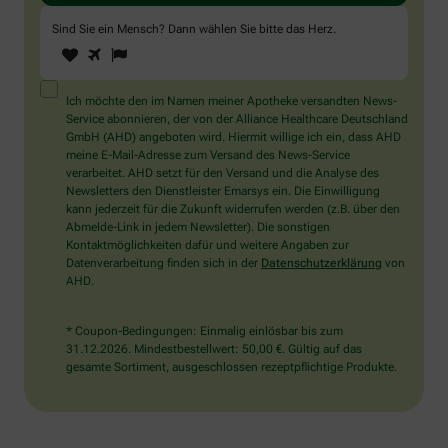
Sind Sie ein Mensch? Dann wählen Sie bitte
das Herz
.
1
2
3
Sind
Sie
ein
Mensch?
Ich möchte den im Namen meiner Apotheke versandten News-
Dann
Service abonnieren, der von der Alliance Healthcare Deutschland
wählen
GmbH (AHD) angeboten wird. Hiermit willige ich ein, dass AHD
Sie
meine E-Mail-Adresse zum Versand des News-Service
bitte
verarbeitet. AHD setzt für den Versand und die Analyse des
das
Newsletters den Dienstleister Emarsys ein. Die Einwilligung
Herz.
kann jederzeit für die Zukunft widerrufen werden (z.B. über den
Abmelde-Link in jedem Newsletter). Die sonstigen
Kontaktmöglichkeiten dafür und weitere Angaben zur
Datenverarbeitung finden sich in der
Datenschutzerklärung
von
AHD.
* Coupon-Bedingungen: Einmalig einlösbar bis zum
31.12.2026. Mindestbestellwert: 50,00 €. Gültig auf das
gesamte Sortiment, ausgeschlossen rezeptpflichtige Produkte.