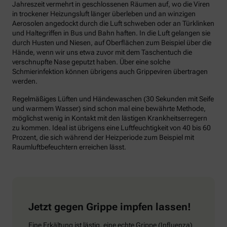
Jahreszeit vermehrt in geschlossenen Räumen auf, wo die Viren
in trockener Heizungsluft länger überleben und an winzigen
Aerosolen angedockt durch die Luft schweben oder an Türklinken
und Haltegriffen in Bus und Bahn haften. In die Luft gelangen sie
durch Husten und Niesen, auf Oberflächen zum Beispiel über die
Hände, wenn wir uns etwa zuvor mit dem Taschentuch die
verschnupfte Nase geputzt haben. Über eine solche
Schmierinfektion können übrigens auch Grippeviren übertragen
werden.
Regelmäßiges Lüften und Händewaschen (30 Sekunden mit Seife
und warmem Wasser) sind schon mal eine bewährte Methode,
möglichst wenig in Kontakt mit den lästigen Krankheitserregern
zu kommen. Ideal ist übrigens eine Luftfeuchtigkeit von 40 bis 60
Prozent, die sich während der Heizperiode zum Beispiel mit
Raumluftbefeuchtern erreichen lässt.
Jetzt gegen Grippe impfen lassen!
Eine Erkältung ist lästig, eine echte Grippe (Influenza)