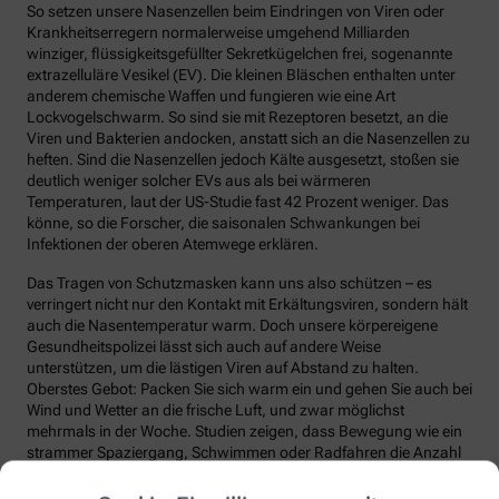
So setzen unsere Nasenzellen beim Eindringen von Viren oder
Krankheitserregern normalerweise umgehend Milliarden
winziger, flüssigkeitsgefüllter Sekretkügelchen frei, sogenannte
extrazelluläre Vesikel (EV). Die kleinen Bläschen enthalten unter
anderem chemische Waffen und fungieren wie eine Art
Lockvogelschwarm. So sind sie mit Rezeptoren besetzt, an die
Viren und Bakterien andocken, anstatt sich an die Nasenzellen zu
heften. Sind die Nasenzellen jedoch Kälte ausgesetzt, stoßen sie
deutlich weniger solcher EVs aus als bei wärmeren
Temperaturen, laut der US-Studie fast 42 Prozent weniger. Das
könne, so die Forscher, die saisonalen Schwankungen bei
Infektionen der oberen Atemwege erklären.
Das Tragen von Schutzmasken kann uns also schützen – es
verringert nicht nur den Kontakt mit Erkältungsviren, sondern hält
auch die Nasentemperatur warm. Doch unsere körpereigene
Gesundheitspolizei lässt sich auch auf andere Weise
unterstützen, um die lästigen Viren auf Abstand zu halten.
Oberstes Gebot: Packen Sie sich warm ein und gehen Sie auch bei
Wind und Wetter an die frische Luft, und zwar möglichst
mehrmals in der Woche. Studien zeigen, dass Bewegung wie ein
strammer Spaziergang, Schwimmen oder Radfahren die Anzahl
und die Qualität unserer Abwehrzellen deutlich steigert.
Regelmäßige Bewegung sorgt auch dafür, dass Fremdstoffe über