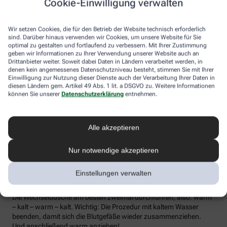
Cookie-Einwilligung verwalten
die Lymphe in die Lymphknoten transportiert werden, wo sich die
Abwehrzellen auf Erreger einstellen können.
Wir setzen Cookies, die für den Betrieb der Website technisch erforderlich
Wer bei Schmuddelwetter nicht vor die Tür mag, kann sein
sind. Darüber hinaus verwenden wir Cookies, um unsere Website für Sie
Immunsystem mit kalt-warmen Wechselduschen auf Trab
optimal zu gestalten und fortlaufend zu verbessern. Mit Ihrer Zustimmung
geben wir Informationen zu Ihrer Verwendung unserer Website auch an
bringen und die Anfälligkeit für Erkältungsinfekte senken. Der
Drittanbieter weiter. Soweit dabei Daten in Ländern verarbeitet werden, in
Kältereiz kurbelt die Durchblutung an und bringt den Kreislauf in
denen kein angemessenes Datenschutzniveau besteht, stimmen Sie mit Ihrer
Schwung, je regelmäßiger wir ihm ausgesetzt sind, desto
Einwilligung zur Nutzung dieser Dienste auch der Verarbeitung Ihrer Daten in
unempfindlicher reagiert der Körper in der kalten Jahreszeit auf
diesen Ländern gem. Artikel 49 Abs. 1 lit. a DSGVO zu. Weitere Informationen
die großen Temperaturunterschiede.
können Sie unserer
Datenschutzerklärung
entnehmen.
Probieren Sie zum Beispiel die Wechseldusche nach Pfarrer
Kneipp aus: Starten Sie mit einer kurzen, angenehm warmen
Alle akzeptieren
Dusche. Anschließend die Wassertemperatur auf kühl bis kalt
stellen und den Wasserstrahl vom rechten Fuß entlang bis zur
Hüfte führen und auf der Innenseite des Oberschenkels wieder
Nur notwendige akzeptieren
zurück zum Fuß. Dann ebenso die linke Körperseite abbrausen.
Dann sind die Arme dran: Auch hier geht’s wieder von unten nach
Einstellungen verwalten
oben, beginnend am rechten Handrücken bis zur Schulter und
von der Achsel am Innenarm wieder bis zur Handfläche zurück.
Die Wechseldusche am besten zweimal durchführen, also: warm
– kalt – warm – kalt. Wichtig: Die Prozedur mit kaltem Wasser
beenden, damit sich die Blutgefäße wieder zusammenziehen.
Und anschließend warm anziehen!