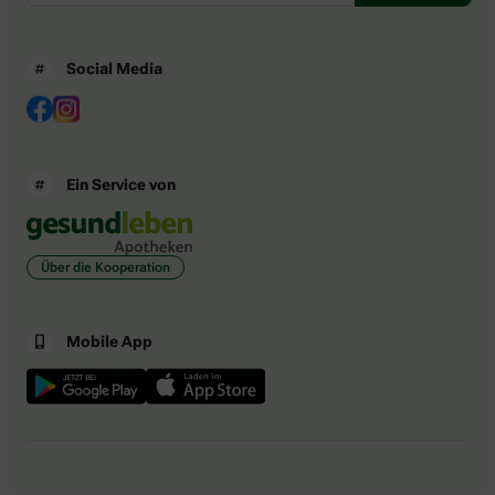
Social Media
Ein Service von
Über die Kooperation
Mobile App