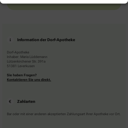
Information der Dorf-Apotheke
Dorf-Apotheke
Inhaber: Maria Lüddemann
Lützenkirchener Str. 391a
51381 Leverkusen
Sie haben Fragen?
Kontaktieren Sie uns direkt.
Zahlarten
Bar oder mit einer anderen akzeptierten Zahlungsart Ihrer Apotheke vor Ort.