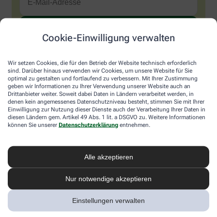
Cookie-Einwilligung verwalten
Sind Sie ein Mensch? Dann wählen Sie bitte
den LKW
.
1
2
3
Sind
Wir setzen Cookies, die für den Betrieb der Website technisch erforderlich
Sie
sind. Darüber hinaus verwenden wir Cookies, um unsere Website für Sie
ein
optimal zu gestalten und fortlaufend zu verbessern. Mit Ihrer Zustimmung
Mensch?
Ich möchte den im Namen meiner Apotheke versandten News-
geben wir Informationen zu Ihrer Verwendung unserer Website auch an
Dann
Service abonnieren, der von der Alliance Healthcare Deutschland
Drittanbieter weiter. Soweit dabei Daten in Ländern verarbeitet werden, in
wählen
GmbH (AHD) angeboten wird. Hiermit willige ich ein, dass AHD
denen kein angemessenes Datenschutzniveau besteht, stimmen Sie mit Ihrer
Sie
Einwilligung zur Nutzung dieser Dienste auch der Verarbeitung Ihrer Daten in
meine E-Mail-Adresse zum Versand des News-Service
diesen Ländern gem. Artikel 49 Abs. 1 lit. a DSGVO zu. Weitere Informationen
bitte
verarbeitet. AHD setzt für den Versand und die Analyse des
können Sie unserer
Datenschutzerklärung
entnehmen.
den
Newsletters den Dienstleister Emarsys ein. Die Einwilligung
LKW.
kann jederzeit für die Zukunft widerrufen werden (z.B. über den
Abmelde-Link in jedem Newsletter). Die sonstigen
Kontaktmöglichkeiten dafür und weitere Angaben zur
Alle akzeptieren
Datenverarbeitung finden sich in der
Datenschutzerklärung
von
AHD.
Nur notwendige akzeptieren
* Coupon-Bedingungen: Einmalig einlösbar bis zum
Einstellungen verwalten
31.12.2026. Mindestbestellwert: 50,00 €. Gültig auf das
gesamte Sortiment, ausgeschlossen rezeptpflichtige Produkte.