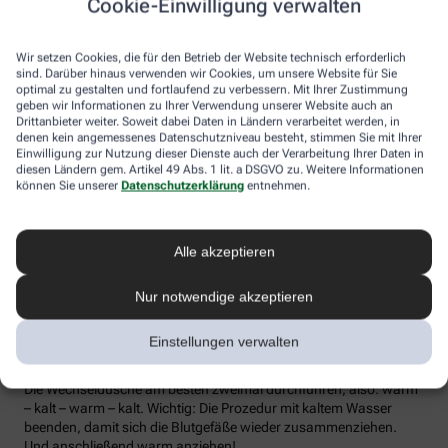
Cookie-Einwilligung verwalten
die Lymphe in die Lymphknoten transportiert werden, wo sich die
Abwehrzellen auf Erreger einstellen können.
Wir setzen Cookies, die für den Betrieb der Website technisch erforderlich
Wer bei Schmuddelwetter nicht vor die Tür mag, kann sein
sind. Darüber hinaus verwenden wir Cookies, um unsere Website für Sie
Immunsystem mit kalt-warmen Wechselduschen auf Trab
optimal zu gestalten und fortlaufend zu verbessern. Mit Ihrer Zustimmung
geben wir Informationen zu Ihrer Verwendung unserer Website auch an
bringen und die Anfälligkeit für Erkältungsinfekte senken. Der
Drittanbieter weiter. Soweit dabei Daten in Ländern verarbeitet werden, in
Kältereiz kurbelt die Durchblutung an und bringt den Kreislauf in
denen kein angemessenes Datenschutzniveau besteht, stimmen Sie mit Ihrer
Schwung, je regelmäßiger wir ihm ausgesetzt sind, desto
Einwilligung zur Nutzung dieser Dienste auch der Verarbeitung Ihrer Daten in
unempfindlicher reagiert der Körper in der kalten Jahreszeit auf
diesen Ländern gem. Artikel 49 Abs. 1 lit. a DSGVO zu. Weitere Informationen
die großen Temperaturunterschiede.
können Sie unserer
Datenschutzerklärung
entnehmen.
Probieren Sie zum Beispiel die Wechseldusche nach Pfarrer
Kneipp aus: Starten Sie mit einer kurzen, angenehm warmen
Alle akzeptieren
Dusche. Anschließend die Wassertemperatur auf kühl bis kalt
stellen und den Wasserstrahl vom rechten Fuß entlang bis zur
Hüfte führen und auf der Innenseite des Oberschenkels wieder
Nur notwendige akzeptieren
zurück zum Fuß. Dann ebenso die linke Körperseite abbrausen.
Dann sind die Arme dran: Auch hier geht’s wieder von unten nach
Einstellungen verwalten
oben, beginnend am rechten Handrücken bis zur Schulter und
von der Achsel am Innenarm wieder bis zur Handfläche zurück.
Die Wechseldusche am besten zweimal durchführen, also: warm
– kalt – warm – kalt. Wichtig: Die Prozedur mit kaltem Wasser
beenden, damit sich die Blutgefäße wieder zusammenziehen.
Und anschließend warm anziehen!