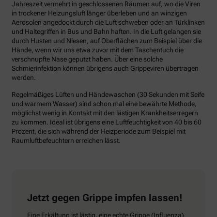
Jahreszeit vermehrt in geschlossenen Räumen auf, wo die Viren
in trockener Heizungsluft länger überleben und an winzigen
Aerosolen angedockt durch die Luft schweben oder an Türklinken
und Haltegriffen in Bus und Bahn haften. In die Luft gelangen sie
durch Husten und Niesen, auf Oberflächen zum Beispiel über die
Hände, wenn wir uns etwa zuvor mit dem Taschentuch die
verschnupfte Nase geputzt haben. Über eine solche
Schmierinfektion können übrigens auch Grippeviren übertragen
werden.
Regelmäßiges Lüften und Händewaschen (30 Sekunden mit Seife
und warmem Wasser) sind schon mal eine bewährte Methode,
möglichst wenig in Kontakt mit den lästigen Krankheitserregern
zu kommen. Ideal ist übrigens eine Luftfeuchtigkeit von 40 bis 60
Prozent, die sich während der Heizperiode zum Beispiel mit
Raumluftbefeuchtern erreichen lässt.
Jetzt gegen Grippe impfen lassen!
Eine Erkältung ist lästig, eine echte Grippe (Influenza)