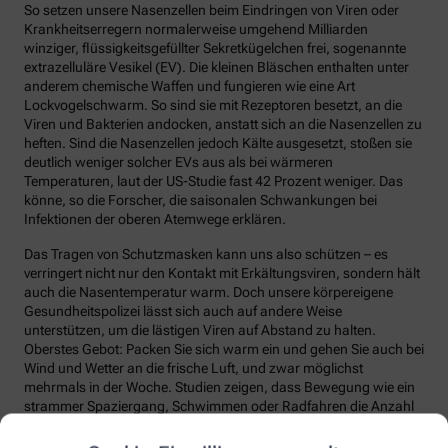
So setzen unsere Nasenzellen beim Eindringen von Viren oder
Krankheitserregern normalerweise umgehend Milliarden
winziger, flüssigkeitsgefüllter Sekretkügelchen frei, sogenannte
extrazelluläre Vesikel (EV). Die kleinen Bläschen enthalten unter
anderem chemische Waffen und fungieren wie eine Art
Lockvogelschwarm. So sind sie mit Rezeptoren besetzt, an die
Viren und Bakterien andocken, anstatt sich an die Nasenzellen zu
heften. Sind die Nasenzellen jedoch Kälte ausgesetzt, stoßen sie
deutlich weniger solcher EVs aus als bei wärmeren
Temperaturen, laut der US-Studie fast 42 Prozent weniger. Das
könne, so die Forscher, die saisonalen Schwankungen bei
Infektionen der oberen Atemwege erklären.
Das Tragen von Schutzmasken kann uns also schützen – es
verringert nicht nur den Kontakt mit Erkältungsviren, sondern hält
auch die Nasentemperatur warm. Doch unsere körpereigene
Gesundheitspolizei lässt sich auch auf andere Weise
unterstützen, um die lästigen Viren auf Abstand zu halten.
Oberstes Gebot: Packen Sie sich warm ein und gehen Sie auch bei
Wind und Wetter an die frische Luft, und zwar möglichst
mehrmals in der Woche. Studien zeigen, dass Bewegung wie ein
strammer Spaziergang, Schwimmen oder Radfahren die Anzahl
und die Qualität unserer Abwehrzellen deutlich steigert.
Regelmäßige Bewegung sorgt auch dafür, dass Fremdstoffe über