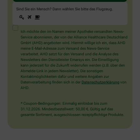
Sind Sie ein Mensch? Dann wählen Sie bitte
das Flugzeug
.
1
2
3
Sind
Sie
ein
Mensch?
Ich möchte den im Namen meiner Apotheke versandten News-
Dann
Service abonnieren, der von der Alliance Healthcare Deutschland
wählen
GmbH (AHD) angeboten wird. Hiermit willige ich ein, dass AHD
Sie
meine E-Mail-Adresse zum Versand des News-Service
bitte
verarbeitet. AHD setzt für den Versand und die Analyse des
das
Newsletters den Dienstleister Emarsys ein. Die Einwilligung
Flugzeug.
kann jederzeit für die Zukunft widerrufen werden (z.B. über den
Abmelde-Link in jedem Newsletter). Die sonstigen
Kontaktmöglichkeiten dafür und weitere Angaben zur
Datenverarbeitung finden sich in der
Datenschutzerklärung
von
AHD.
* Coupon-Bedingungen: Einmalig einlösbar bis zum
31.12.2026. Mindestbestellwert: 50,00 €. Gültig auf das
gesamte Sortiment, ausgeschlossen rezeptpflichtige Produkte.