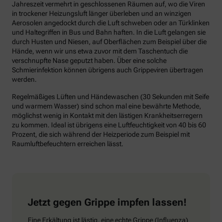
Jahreszeit vermehrt in geschlossenen Räumen auf, wo die Viren
in trockener Heizungsluft länger überleben und an winzigen
Aerosolen angedockt durch die Luft schweben oder an Türklinken
und Haltegriffen in Bus und Bahn haften. In die Luft gelangen sie
durch Husten und Niesen, auf Oberflächen zum Beispiel über die
Hände, wenn wir uns etwa zuvor mit dem Taschentuch die
verschnupfte Nase geputzt haben. Über eine solche
Schmierinfektion können übrigens auch Grippeviren übertragen
werden.
Regelmäßiges Lüften und Händewaschen (30 Sekunden mit Seife
und warmem Wasser) sind schon mal eine bewährte Methode,
möglichst wenig in Kontakt mit den lästigen Krankheitserregern
zu kommen. Ideal ist übrigens eine Luftfeuchtigkeit von 40 bis 60
Prozent, die sich während der Heizperiode zum Beispiel mit
Raumluftbefeuchtern erreichen lässt.
Jetzt gegen Grippe impfen lassen!
Eine Erkältung ist lästig, eine echte Grippe (Influenza)