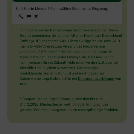
Sind Sie ein Mensch? Dann wählen Sie bitte
das Flugzeug
.
1
2
3
Sind
Sie
ein
Mensch?
Ich möchte den im Namen meiner Apotheke versandten News-
Dann
Service abonnieren, der von der Alliance Healthcare Deutschland
wählen
GmbH (AHD) angeboten wird. Hiermit willige ich ein, dass AHD
Sie
meine E-Mail-Adresse zum Versand des News-Service
bitte
verarbeitet. AHD setzt für den Versand und die Analyse des
das
Newsletters den Dienstleister Emarsys ein. Die Einwilligung
Flugzeug.
kann jederzeit für die Zukunft widerrufen werden (z.B. über den
Abmelde-Link in jedem Newsletter). Die sonstigen
Kontaktmöglichkeiten dafür und weitere Angaben zur
Datenverarbeitung finden sich in der
Datenschutzerklärung
von
AHD.
* Coupon-Bedingungen: Einmalig einlösbar bis zum
31.12.2026. Mindestbestellwert: 50,00 €. Gültig auf das
gesamte Sortiment, ausgeschlossen rezeptpflichtige Produkte.