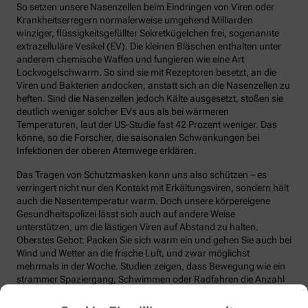
So setzen unsere Nasenzellen beim Eindringen von Viren oder
Krankheitserregern normalerweise umgehend Milliarden
winziger, flüssigkeitsgefüllter Sekretkügelchen frei, sogenannte
extrazelluläre Vesikel (EV). Die kleinen Bläschen enthalten unter
anderem chemische Waffen und fungieren wie eine Art
Lockvogelschwarm. So sind sie mit Rezeptoren besetzt, an die
Viren und Bakterien andocken, anstatt sich an die Nasenzellen zu
heften. Sind die Nasenzellen jedoch Kälte ausgesetzt, stoßen sie
deutlich weniger solcher EVs aus als bei wärmeren
Temperaturen, laut der US-Studie fast 42 Prozent weniger. Das
könne, so die Forscher, die saisonalen Schwankungen bei
Infektionen der oberen Atemwege erklären.
Das Tragen von Schutzmasken kann uns also schützen – es
verringert nicht nur den Kontakt mit Erkältungsviren, sondern hält
auch die Nasentemperatur warm. Doch unsere körpereigene
Gesundheitspolizei lässt sich auch auf andere Weise
unterstützen, um die lästigen Viren auf Abstand zu halten.
Oberstes Gebot: Packen Sie sich warm ein und gehen Sie auch bei
Wind und Wetter an die frische Luft, und zwar möglichst
mehrmals in der Woche. Studien zeigen, dass Bewegung wie ein
strammer Spaziergang, Schwimmen oder Radfahren die Anzahl
und die Qualität unserer Abwehrzellen deutlich steigert.
Regelmäßige Bewegung sorgt auch dafür, dass Fremdstoffe über