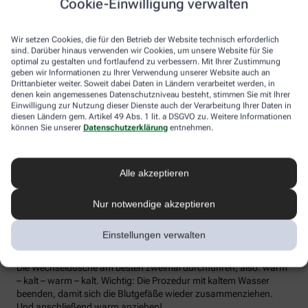
Cookie-Einwilligung verwalten
die Lymphe in die Lymphknoten transportiert werden, wo sich die
Abwehrzellen auf Erreger einstellen können.
Wir setzen Cookies, die für den Betrieb der Website technisch erforderlich
Wer bei Schmuddelwetter nicht vor die Tür mag, kann sein
sind. Darüber hinaus verwenden wir Cookies, um unsere Website für Sie
Immunsystem mit kalt-warmen Wechselduschen auf Trab
optimal zu gestalten und fortlaufend zu verbessern. Mit Ihrer Zustimmung
geben wir Informationen zu Ihrer Verwendung unserer Website auch an
bringen und die Anfälligkeit für Erkältungsinfekte senken. Der
Drittanbieter weiter. Soweit dabei Daten in Ländern verarbeitet werden, in
Kältereiz kurbelt die Durchblutung an und bringt den Kreislauf in
denen kein angemessenes Datenschutzniveau besteht, stimmen Sie mit Ihrer
Schwung, je regelmäßiger wir ihm ausgesetzt sind, desto
Einwilligung zur Nutzung dieser Dienste auch der Verarbeitung Ihrer Daten in
unempfindlicher reagiert der Körper in der kalten Jahreszeit auf
diesen Ländern gem. Artikel 49 Abs. 1 lit. a DSGVO zu. Weitere Informationen
die großen Temperaturunterschiede.
können Sie unserer
Datenschutzerklärung
entnehmen.
Probieren Sie zum Beispiel die Wechseldusche nach Pfarrer
Kneipp aus: Starten Sie mit einer kurzen, angenehm warmen
Alle akzeptieren
Dusche. Anschließend die Wassertemperatur auf kühl bis kalt
stellen und den Wasserstrahl vom rechten Fuß entlang bis zur
Hüfte führen und auf der Innenseite des Oberschenkels wieder
Nur notwendige akzeptieren
zurück zum Fuß. Dann ebenso die linke Körperseite abbrausen.
Dann sind die Arme dran: Auch hier geht’s wieder von unten nach
Einstellungen verwalten
oben, beginnend am rechten Handrücken bis zur Schulter und
von der Achsel am Innenarm wieder bis zur Handfläche zurück.
Die Wechseldusche am besten zweimal durchführen, also: warm
– kalt – warm – kalt. Wichtig: Die Prozedur mit kaltem Wasser
beenden, damit sich die Blutgefäße wieder zusammenziehen.
Und anschließend warm anziehen!