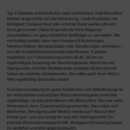
Typ-2-Diabetes entwickelt sich meist schleichend. Viele Betroffene
merken lange nichts von der Erkrankung – erste Anzeichen wie
Müdigkeit, trockene Haut oder erhöhter Durst werden oft nicht
ernst genommen. Dabei ist gerade die frühe Diagnose
entscheidend, um gesundheitliche Spätfolgen zu vermeiden. Wer
rechtzeitig handelt, kann Herz-Kreislauf-Erkrankungen,
Nierenprobleme, Nervenschäden oder Sehstörungen verhindern –
und den Krankheitsverlauf positiv beeinflussen. Experten
empfehlen zur Früherkennung schon ab 45 Jahren ein
regelmäßiges Screening der Nüchternglukose. Menschen mit
Übergewicht, erhöhten Blutfettwerten und/oder Bluthochdruck
haben ein erhöhtes Diabetesrisiko. Sie sollten auch ihren HbA1c-
Wert regelmäßig überprüfen lassen.
Grundvoraussetzung für gutes Verständnis und Selbstfürsorge ist
ein verlässliches und präzises Blutzuckermessgerät sowie das
regelmäßige, strukturierte Messen des Blutzuckers. Nur wer seine
Werte kennt, kann Zusammenhänge erkennen: Wie wirken sich
Mahlzeiten, Bewegung oder Medika-mente aus? Was tut dem
Körper gut – und was bringt ihn aus dem Gleichgewicht? Ein
präzises Blutzuckermessgerät hilft, die eigene Erkrankung besser
zu verstehen und aktiv gegenzusteuern.