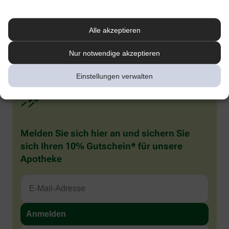
1
Kenning M et al. Comparative System Accuracy of Blood Glucose
Monitoring Systems – Advocacy for a New Accuracy Metric. J Diabetes Sci
Technology. 2024 Oct 16.
Alle akzeptieren
2
Pleus S et al. J Diabetes Sci Technol 2024;18(3):644–652. doi:
10.1177/19322968221141926.
Nur notwendige akzeptieren
Einstellungen verwalten
Melden Sie sich hier an und sichern Sie
sich Ihren 10% Gutschein* für unsere
Apotheke