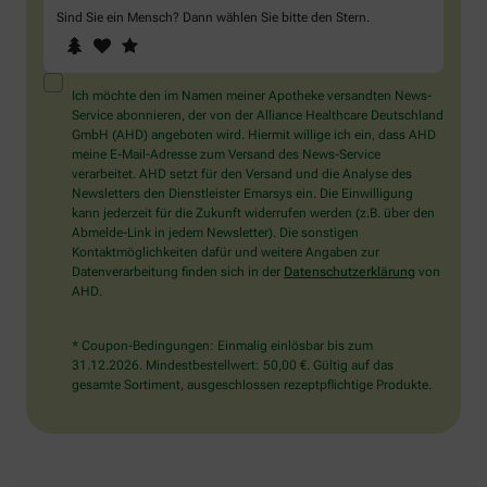
Sind Sie ein Mensch? Dann wählen Sie bitte
den Stern
.
1
2
3
Sind
Sie
ein
Mensch?
Ich möchte den im Namen meiner Apotheke versandten News-
Dann
Service abonnieren, der von der Alliance Healthcare Deutschland
wählen
GmbH (AHD) angeboten wird. Hiermit willige ich ein, dass AHD
Sie
meine E-Mail-Adresse zum Versand des News-Service
bitte
verarbeitet. AHD setzt für den Versand und die Analyse des
den
Newsletters den Dienstleister Emarsys ein. Die Einwilligung
Stern.
kann jederzeit für die Zukunft widerrufen werden (z.B. über den
Abmelde-Link in jedem Newsletter). Die sonstigen
Kontaktmöglichkeiten dafür und weitere Angaben zur
Datenverarbeitung finden sich in der
Datenschutzerklärung
von
AHD.
* Coupon-Bedingungen: Einmalig einlösbar bis zum
31.12.2026. Mindestbestellwert: 50,00 €. Gültig auf das
gesamte Sortiment, ausgeschlossen rezeptpflichtige Produkte.