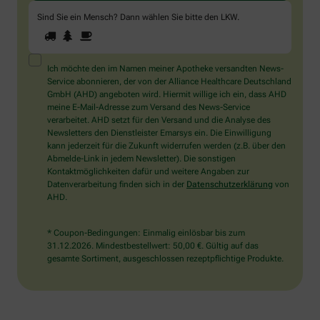
Sind Sie ein Mensch? Dann wählen Sie bitte
den LKW
.
1
2
3
Sind
Sie
ein
Mensch?
Ich möchte den im Namen meiner Apotheke versandten News-
Dann
Service abonnieren, der von der Alliance Healthcare Deutschland
wählen
GmbH (AHD) angeboten wird. Hiermit willige ich ein, dass AHD
Sie
meine E-Mail-Adresse zum Versand des News-Service
bitte
verarbeitet. AHD setzt für den Versand und die Analyse des
den
Newsletters den Dienstleister Emarsys ein. Die Einwilligung
LKW.
kann jederzeit für die Zukunft widerrufen werden (z.B. über den
Abmelde-Link in jedem Newsletter). Die sonstigen
Kontaktmöglichkeiten dafür und weitere Angaben zur
Datenverarbeitung finden sich in der
Datenschutzerklärung
von
AHD.
* Coupon-Bedingungen: Einmalig einlösbar bis zum
31.12.2026. Mindestbestellwert: 50,00 €. Gültig auf das
gesamte Sortiment, ausgeschlossen rezeptpflichtige Produkte.