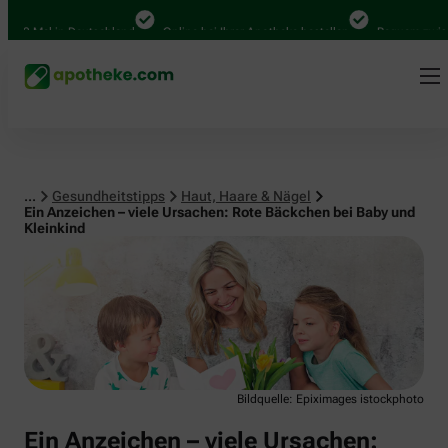
Haut, Haare & Nägel
00 Mal in Deutschland
Online bei Ihrer Apotheke bestellen
Bequem zwischen
...
Gesundheitstipps
Haut, Haare & Nägel
Ein Anzeichen – viele Ursachen: Rote Bäckchen bei Baby und
Kleinkind
Bildquelle: Epiximages istockphoto
Ein Anzeichen – viele Ursachen: