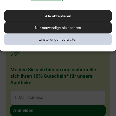
werden und auffällig viel speicheln. Sie reiben häufig an ihrem
gereizten Zahnfleisch und kauen auf allem herum, was ihnen in
die Finger gerät. Rote Backen beim Baby oder Kleinkind sind also
Alle akzeptieren
häufig verbreitet, in den meisten Fällen besteht aber kein Grund
zur Sorge. Wenn Sie sich unsicher sind, was die Ursache betrifft,
sollten Sie Ihren Kinderarzt konsultieren.
Nur notwendige akzeptieren
Einstellungen verwalten
Melden Sie sich hier an und sichern Sie
sich Ihren 10% Gutschein* für unsere
Apotheke