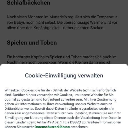
Schlafbäckchen
Nach vielen Monaten im Mutterleib reguliert sich die Temperatur
von Babys noch nicht selbst. Die überschüssige Wärme wird vor
allem über den Kopf abgeleitet – daher die roten Backen.
Spielen und Toben
Ein hochroter Kopf beim Spielen und Toben macht sich auch im
Nachhinein noch bemerkbar. Wenn die Kleinen dann endlich
äußerst müde ins Bett fallen, ist der Kopf noch gut durchblutet –
bemerkbar an den warmen roten Wangen. Übrigens kann auch
Cookie-Einwilligung verwalten
eine Überhitzung im Kinder- oder Spielzimmer zu hochroten
Bäckchen führen.
Wir setzen Cookies, die für den Betrieb der Website technisch erforderlich
sind. Darüber hinaus verwenden wir Cookies, um unsere Website für Sie
Zahnen
optimal zu gestalten und fortlaufend zu verbessern. Mit Ihrer Zustimmung
geben wir Informationen zu Ihrer Verwendung unserer Website auch an
Drittanbieter weiter. Soweit dabei Daten in Ländern verarbeitet werden, in
denen kein angemessenes Datenschutzniveau besteht, stimmen Sie mit Ihrer
Kein Grund zur Sorge besteht, wenn das Baby zahnt. Erhöhte
Einwilligung zur Nutzung dieser Dienste auch der Verarbeitung Ihrer Daten in
Temperatur ist dann ganz normal, ebenso wie die damit
diesen Ländern gem. Artikel 49 Abs. 1 lit. a DSGVO zu. Weitere Informationen
einhergehenden roten Bäckchen. Babys können dann weinerlich
können Sie unserer
Datenschutzerklärung
entnehmen.