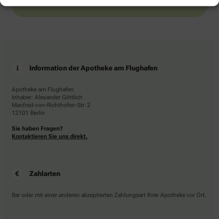
Information der Apotheke am Flughafen
Apotheke am Flughafen
Inhaber: Alexander Göttlich
Manfred-von-Richthofen-Str. 2
12101 Berlin
Sie haben Fragen?
Kontaktieren Sie uns direkt.
Zahlarten
Bar oder mit einer anderen akzeptierten Zahlungsart Ihrer Apotheke vor Ort.