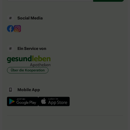
Social Media
Ein Service von
Über die Kooperation
Mobile App