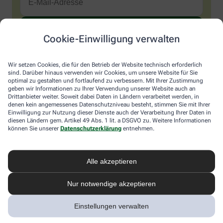
Cookie-Einwilligung verwalten
Sind Sie ein Mensch? Dann wählen Sie bitte
das Flugzeug
.
1
2
3
Sind
Wir setzen Cookies, die für den Betrieb der Website technisch erforderlich
Sie
sind. Darüber hinaus verwenden wir Cookies, um unsere Website für Sie
ein
optimal zu gestalten und fortlaufend zu verbessern. Mit Ihrer Zustimmung
Mensch?
Ich möchte den im Namen meiner Apotheke versandten News-
geben wir Informationen zu Ihrer Verwendung unserer Website auch an
Dann
Service abonnieren, der von der Alliance Healthcare Deutschland
Drittanbieter weiter. Soweit dabei Daten in Ländern verarbeitet werden, in
wählen
GmbH (AHD) angeboten wird. Hiermit willige ich ein, dass AHD
denen kein angemessenes Datenschutzniveau besteht, stimmen Sie mit Ihrer
Sie
Einwilligung zur Nutzung dieser Dienste auch der Verarbeitung Ihrer Daten in
meine E-Mail-Adresse zum Versand des News-Service
diesen Ländern gem. Artikel 49 Abs. 1 lit. a DSGVO zu. Weitere Informationen
bitte
verarbeitet. AHD setzt für den Versand und die Analyse des
können Sie unserer
Datenschutzerklärung
entnehmen.
das
Newsletters den Dienstleister Emarsys ein. Die Einwilligung
Flugzeug.
kann jederzeit für die Zukunft widerrufen werden (z.B. über den
Abmelde-Link in jedem Newsletter). Die sonstigen
Kontaktmöglichkeiten dafür und weitere Angaben zur
Alle akzeptieren
Datenverarbeitung finden sich in der
Datenschutzerklärung
von
AHD.
Nur notwendige akzeptieren
* Coupon-Bedingungen: Einmalig einlösbar bis zum
Einstellungen verwalten
31.12.2026. Mindestbestellwert: 50,00 €. Gültig auf das
gesamte Sortiment, ausgeschlossen rezeptpflichtige Produkte.