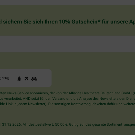
d sichern Sie sich Ihren 10% Gutschein* für unsere 
1
2
3
Sind
ugzeug
.
Sie
ein
Mensch?
en News-Service abonnieren, der von der Alliance Healthcare Deutschland GmbH (AH
Dann
verarbeitet. AHD setzt für den Versand und die Analyse des Newsletters den Dienstle
wählen
de-Link in jedem Newsletter). Die sonstigen Kontaktmöglichkeiten dafür und weitere
Sie
bitte
das
31.12.2026. Mindestbestellwert: 50,00 €. Gültig auf das gesamte Sortiment, ausges
Flugzeug.