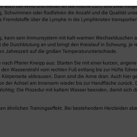
e auch bei Wind und Wetter an die frische Luft, und zwar mögl
 Schwimmen oder Radfahren die Anzahl und die Qualität unsere
Fremdstoffe über die Lymphe in die Lymphknoten transportier
g, kann sein Immunsystem mit kalt-warmen Wechselduschen auf 
t die Durchblutung an und bringt den Kreislauf in Schwung, je 
lten Jahreszeit auf die großen Temperaturunterschiede.
 nach Pfarrer Kneipp aus: Starten Sie mit einer kurzen, ang
d den Wasserstrahl vom rechten Fuß entlang bis zur Hüfte führ
 Körperseite abbrausen. Dann sind die Arme dran: Auch hier g
von der Achsel am Innenarm wieder bis zur Handfläche zurück
. Wichtig: Die Prozedur mit kaltem Wasser beenden, damit sic
n ähnlichen Trainingseffekt. Bei bestehendem Herzleiden aber