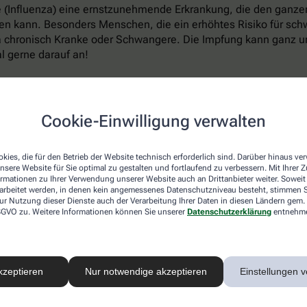
ppe (Influenza) eine ernstzunehmende Erkrankung, die den ganz
 kann. Besonders Menschen, die ein erhöhtes Risiko für schwe
a chronisch Kranke oder Schwangere. Die Impfung kann ganz un
l gerne darauf an!
en
Cookie-Einwilligung verwalten
isten Erkältungserreger in den Körper eindringen, ist im Wint
kies, die für den Betrieb der Website technisch erforderlich sind. Darüber hinaus v
er für Infektionen macht. Forscher der renommierten Harvard U
nsere Website für Sie optimal zu gestalten und fortlaufend zu verbessern. Mit Ihrer
elbar unser Abwehrsystem schwächt und Atemwegserkrankungen 
ormationen zu Ihrer Verwendung unserer Website auch an Drittanbieter weiter. Soweit
rarbeitet werden, in denen kein angemessenes Datenschutzniveau besteht, stimmen Si
ur Nutzung dieser Dienste auch der Verarbeitung Ihrer Daten in diesen Ländern gem. 
 von Viren oder Krankheitserregern normalerweise umgehend Mil
 DSGVO zu. Weitere Informationen können Sie unserer
Datenschutzerklärung
entnehm
re Vesikel (EV). Die kleinen Bläschen enthalten unter anderem
besetzt, an die Viren und Bakterien andocken, anstatt sich an
ie deutlich weniger solcher EVs aus als bei wärmeren Temperat
sonalen Schwankungen bei Infektionen der oberen Atemwege er
kzeptieren
Nur notwendige akzeptieren
Einstellungen v
hützen – es verringert nicht nur den Kontakt mit Erkältungsvi
lizei lässt sich auch auf andere Weise unterstützen, um die l