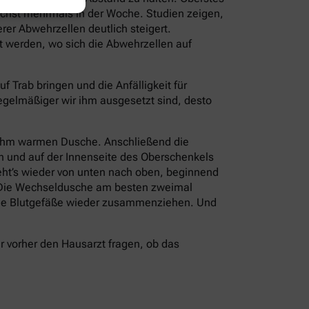
ichst mehrmals in der Woche. Studien zeigen,
r Abwehrzellen deutlich steigert.
t werden, wo sich die Abwehrzellen auf
Trab bringen und die Anfälligkeit für
regelmäßiger wir ihm ausgesetzt sind, desto
enehm warmen Dusche. Anschließend die
en und auf der Innenseite des Oberschenkels
eht’s wieder von unten nach oben, beginnend
. Die Wechseldusche am besten zweimal
h die Blutgefäße wieder zusammenziehen. Und
 vorher den Hausarzt fragen, ob das