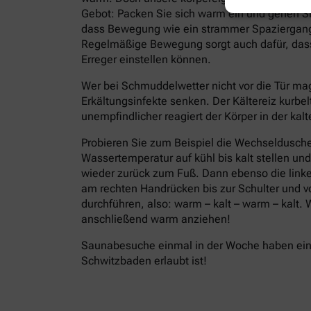
Gebot: Packen Sie sich warm ein und gehen Si
dass Bewegung wie ein strammer Spaziergang,
Regelmäßige Bewegung sorgt auch dafür, dass 
Erreger einstellen können.
Wer bei Schmuddelwetter nicht vor die Tür ma
Erkältungsinfekte senken. Der Kältereiz kurbel
unempfindlicher reagiert der Körper in der ka
Probieren Sie zum Beispiel die Wechseldusche
Wassertemperatur auf kühl bis kalt stellen un
wieder zurück zum Fuß. Dann ebenso die linke
am rechten Handrücken bis zur Schulter und 
durchführen, also: warm – kalt – warm – kalt
anschließend warm anziehen!
Saunabesuche einmal in der Woche haben eine
Schwitzbaden erlaubt ist!