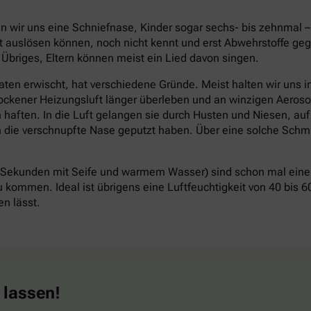
len wir uns eine Schniefnase, Kinder sogar sechs- bis zehnmal 
kt auslösen können, noch nicht kennt und erst Abwehrstoffe ge
 Übriges, Eltern können meist ein Lied davon singen.
n erwischt, hat verschiedene Gründe. Meist halten wir uns in 
ockener Heizungsluft länger überleben und an winzigen Aeros
n haften. In die Luft gelangen sie durch Husten und Niesen, au
die verschnupfte Nase geputzt haben. Über eine solche Schmi
ekunden mit Seife und warmem Wasser) sind schon mal eine 
u kommen. Ideal ist übrigens eine Luftfeuchtigkeit von 40 bis 6
n lässt.
 lassen!