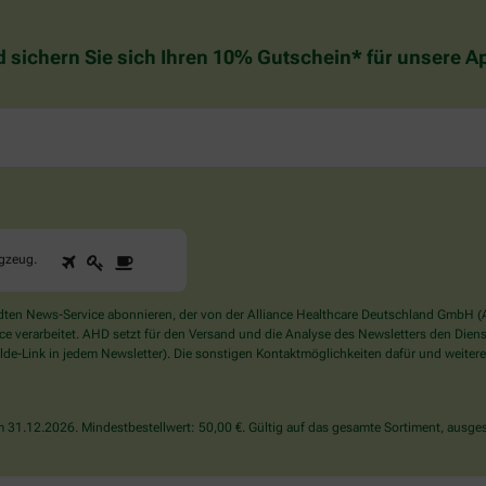
d sichern Sie sich Ihren 10% Gutschein* für unsere 
1
2
3
Sind
ugzeug
.
Sie
ein
Mensch?
en News-Service abonnieren, der von der Alliance Healthcare Deutschland GmbH (AH
Dann
verarbeitet. AHD setzt für den Versand und die Analyse des Newsletters den Dienstle
wählen
de-Link in jedem Newsletter). Die sonstigen Kontaktmöglichkeiten dafür und weitere
Sie
bitte
das
31.12.2026. Mindestbestellwert: 50,00 €. Gültig auf das gesamte Sortiment, ausges
Flugzeug.