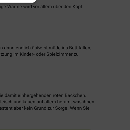
sige Wärme wird vor allem über den Kopf
 dann endlich äußerst müde ins Bett fallen,
itzung im Kinder- oder Spielzimmer zu
die damit einhergehenden roten Bäckchen.
nfleisch und kauen auf allem herum, was ihnen
 besteht aber kein Grund zur Sorge. Wenn Sie