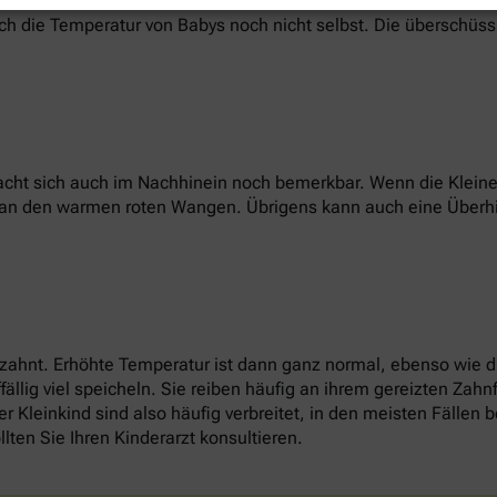
ich die Temperatur von Babys noch nicht selbst. Die überschüs
cht sich auch im Nachhinein noch bemerkbar. Wenn die Kleinen
r an den warmen roten Wangen. Übrigens kann auch eine Überh
 zahnt. Erhöhte Temperatur ist dann ganz normal, ebenso wie 
llig viel speicheln. Sie reiben häufig an ihrem gereizten Zah
r Kleinkind sind also häufig verbreitet, in den meisten Fällen
llten Sie Ihren Kinderarzt konsultieren.