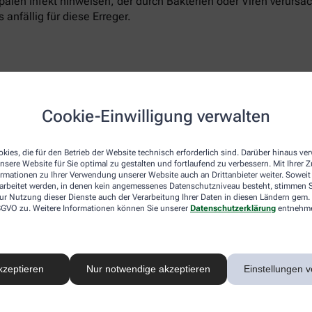
ippalen Infekt hinweisen, der durch Bakterien oder Viren verur
 anfällig für diese Erreger.
chen verantwortlich sein. Der Körper reagiert dann sofort mit
Cookie-Einwilligung verwalten
in Extremitäten wie den Händen gedrosselt, um sie in Körperte
Torso mit Lunge, Leber, Herz und Nieren auch der Kopf mit de
kies, die für den Betrieb der Website technisch erforderlich sind. Darüber hinaus v
nsere Website für Sie optimal zu gestalten und fortlaufend zu verbessern. Mit Ihrer
ormationen zu Ihrer Verwendung unserer Website auch an Drittanbieter weiter. Soweit
rarbeitet werden, in denen kein angemessenes Datenschutzniveau besteht, stimmen Si
ur Nutzung dieser Dienste auch der Verarbeitung Ihrer Daten in diesen Ländern gem. 
 DSGVO zu. Weitere Informationen können Sie unserer
Datenschutzerklärung
entnehm
ch um Ringelröteln handeln. Der hoch ansteckende Virus, der di
Röteln oder dem Dreitagefieber erscheinen Ringelröteln als rot
t ausbreitet.
kzeptieren
Nur notwendige akzeptieren
Einstellungen v