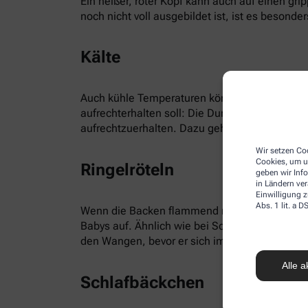
Ein heißer, roter Kopf kann auch auf einen gr
noch nicht voll ausgebildet ist, ist es besonders
Kälte
Auch kühle Temperaturen können für rote Bäck
aufrechterhalten soll: Die Durchblutung wird 
aufrechtzuerhalten. Dazu gehören neben dem 
Wir setzen Coo
Cookies, um u
Ringelröteln
geben wir Inf
in Ländern ve
Einwilligung z
Abs. 1 lit. a
Wenn die Backen flammend rot sind, kann es si
Babys auf. Ähnlich wie bei Scharlach, Masern, 
den Wangen, bevor er sich im gesamten Gesich
Alle a
Schlafbäckchen