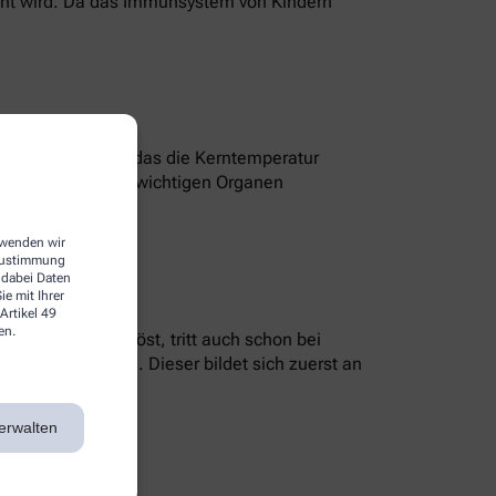
sacht wird. Da das Immunsystem von Kindern
 einem Programm, das die Kerntemperatur
ilen mit überlebenswichtigen Organen
m Gehirn.
erwenden wir
 Zustimmung
 dabei Daten
e mit Ihrer
Artikel 49
en.
e Infektion auslöst, tritt auch schon bei
er Hautausschlag. Dieser bildet sich zuerst an
erwalten