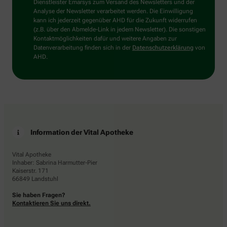
wählen
Dienstleister Emarsys zum Versand des Newsletters und der
Sie
Analyse der Newsletter verarbeitet werden. Die Einwilligung
bitte
kann ich jederzeit gegenüber AHD für die Zukunft widerrufen
die
(z.B. über den Abmelde-Link in jedem Newsletter). Die sonstigen
Flagge.
Kontaktmöglichkeiten dafür und weitere Angaben zur
Datenverarbeitung finden sich in der
Datenschutzerklärung
von
AHD.
Information der Vital Apotheke
Vital Apotheke
Inhaber: Sabrina Harmutter-Pier
Kaiserstr. 171
66849 Landstuhl
Sie haben Fragen?
Kontaktieren Sie uns direkt.