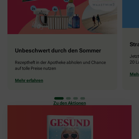
Str
Unbeschwert durch den Sommer
Jetz
20 L
Rezeptheft in der Apotheke abholen und Chance
auf tolle Preise nutzen
Mehr
Mehr erfahren
Zu den Aktionen