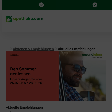
00 Mal in Deutschland
Online bei Ihrer Apotheke bestellen
Bequem zwischen
...
Aktionen & Empfehlungen
Aktuelle Empfehlungen
Aktuelle Empfehlungen