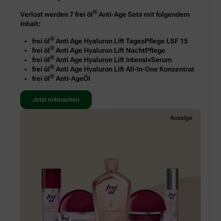
®
Verlost werden 7 frei öl
Anti-Age Sets mit folgendem
Inhalt:
®
frei öl
Anti Age Hyaluron Lift TagesPflege LSF 15
®
frei öl
Anti Age Hyaluron Lift NachtPflege
®
frei öl
Anti Age Hyaluron Lift IntensivSerum
®
frei öl
Anti Age Hyaluron Lift All-In-One Konzentrat
®
frei öl
Anti-AgeÖl
Jetzt mitmachen