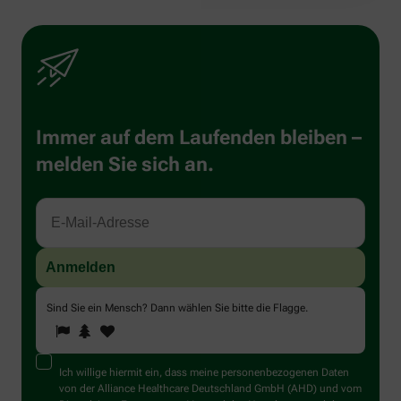
Immer auf dem Laufenden bleiben –
melden Sie sich an.
Sind Sie ein Mensch? Dann wählen Sie bitte
die Flagge
.
1
2
3
Sind
Sie
ein
Mensch?
Ich willige hiermit ein, dass meine personenbezogenen Daten
Dann
von der Alliance Healthcare Deutschland GmbH (AHD) und vom