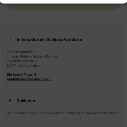
Information der Schloss-Apotheke
Schloss-Apotheke
Inhaber: Stefanie Schmitt-Zlatovic
Oggersheimer Str. 4
67071 Ludwigshafen
Sie haben Fragen?
Kontaktieren Sie uns direkt.
Zahlarten
Bar oder mit einer anderen akzeptierten Zahlungsart Ihrer Apotheke vor Ort.