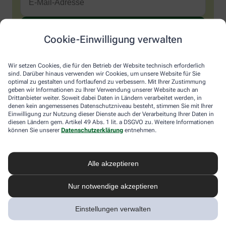
Cookie-Einwilligung verwalten
Sind Sie ein Mensch? Dann wählen Sie bitte
das Auto
.
1
2
3
Sind
Wir setzen Cookies, die für den Betrieb der Website technisch erforderlich
Sie
sind. Darüber hinaus verwenden wir Cookies, um unsere Website für Sie
ein
optimal zu gestalten und fortlaufend zu verbessern. Mit Ihrer Zustimmung
Mensch?
Ich möchte den im Namen meiner Apotheke versandten News-
geben wir Informationen zu Ihrer Verwendung unserer Website auch an
Dann
Service abonnieren, der von der Alliance Healthcare Deutschland
Drittanbieter weiter. Soweit dabei Daten in Ländern verarbeitet werden, in
wählen
GmbH (AHD) angeboten wird. Hiermit willige ich ein, dass AHD
denen kein angemessenes Datenschutzniveau besteht, stimmen Sie mit Ihrer
Sie
Einwilligung zur Nutzung dieser Dienste auch der Verarbeitung Ihrer Daten in
meine E-Mail-Adresse zum Versand des News-Service
diesen Ländern gem. Artikel 49 Abs. 1 lit. a DSGVO zu. Weitere Informationen
bitte
verarbeitet. AHD setzt für den Versand und die Analyse des
können Sie unserer
Datenschutzerklärung
entnehmen.
das
Newsletters den Dienstleister Emarsys ein. Die Einwilligung
Auto.
kann jederzeit für die Zukunft widerrufen werden (z.B. über den
Abmelde-Link in jedem Newsletter). Die sonstigen
Kontaktmöglichkeiten dafür und weitere Angaben zur
Alle akzeptieren
Datenverarbeitung finden sich in der
Datenschutzerklärung
von
AHD.
Nur notwendige akzeptieren
* Coupon-Bedingungen: Einmalig einlösbar bis zum
Einstellungen verwalten
31.12.2026. Mindestbestellwert: 50,00 €. Gültig auf das
gesamte Sortiment, ausgeschlossen rezeptpflichtige Produkte.