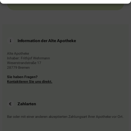
Information der Alte Apotheke
Alte Apotheke
Inhaber: Frithjof Wehrmann
Weserstrandstraße 17
28779 Bremen
Sie haben Fragen?
Kontaktieren Sie uns direkt.
Zahlarten
Bar oder mit einer anderen akzeptierten Zahlungsart Ihrer Apotheke vor Ort.