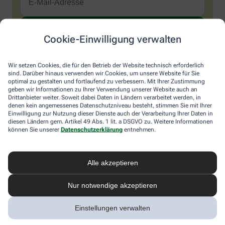
Cookie-Einwilligung verwalten
Sind Sie ein Mensch? Dann wählen Sie bitte
das Auto
.
1
2
3
Sind
Wir setzen Cookies, die für den Betrieb der Website technisch erforderlich
Sie
sind. Darüber hinaus verwenden wir Cookies, um unsere Website für Sie
ein
optimal zu gestalten und fortlaufend zu verbessern. Mit Ihrer Zustimmung
Mensch?
Ich möchte den im Namen meiner Apotheke versandten News-
geben wir Informationen zu Ihrer Verwendung unserer Website auch an
Dann
Service abonnieren, der von der Alliance Healthcare Deutschland
Drittanbieter weiter. Soweit dabei Daten in Ländern verarbeitet werden, in
wählen
GmbH (AHD) angeboten wird. Hiermit willige ich ein, dass AHD
denen kein angemessenes Datenschutzniveau besteht, stimmen Sie mit Ihrer
Sie
Einwilligung zur Nutzung dieser Dienste auch der Verarbeitung Ihrer Daten in
meine E-Mail-Adresse zum Versand des News-Service
diesen Ländern gem. Artikel 49 Abs. 1 lit. a DSGVO zu. Weitere Informationen
bitte
verarbeitet. AHD setzt für den Versand und die Analyse des
können Sie unserer
Datenschutzerklärung
entnehmen.
das
Newsletters den Dienstleister Emarsys ein. Die Einwilligung
Auto.
kann jederzeit für die Zukunft widerrufen werden (z.B. über den
Abmelde-Link in jedem Newsletter). Die sonstigen
Kontaktmöglichkeiten dafür und weitere Angaben zur
Alle akzeptieren
Datenverarbeitung finden sich in der
Datenschutzerklärung
von
AHD.
Nur notwendige akzeptieren
* Coupon-Bedingungen: Einmalig einlösbar bis zum
Einstellungen verwalten
31.12.2026. Mindestbestellwert: 50,00 €. Gültig auf das
gesamte Sortiment, ausgeschlossen rezeptpflichtige Produkte.