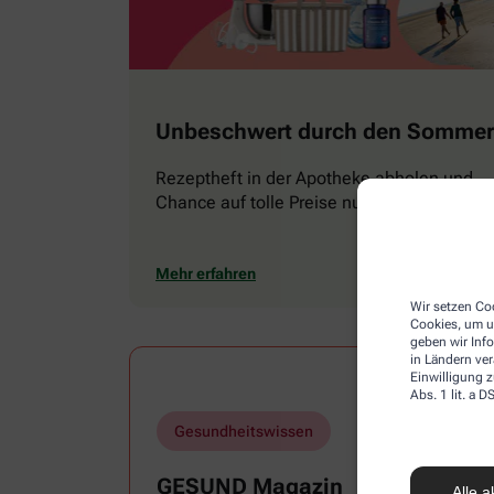
Unbeschwert durch den Sommer
Rezeptheft in der Apotheke abholen und
Chance auf tolle Preise nutzen
Mehr erfahren
Wir setzen Coo
Cookies, um u
geben wir Inf
in Ländern ve
Einwilligung z
Abs. 1 lit. a
Gesundheitswissen
GESUND Magazin
Alle a