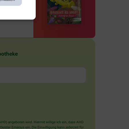
Apotheke
D) angeboten wird. Hiermit willige ich ein, dass AHD
ister Emarsys ein. Die Einwilligung kann jederzeit für