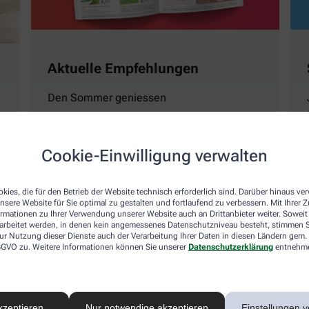
Aktuelle Empfehlungen
Den Sommer geniessen
Cookie-Einwilligung verwalten
Mehr erfahren
kies, die für den Betrieb der Website technisch erforderlich sind. Darüber hinaus v
nsere Website für Sie optimal zu gestalten und fortlaufend zu verbessern. Mit Ihrer
ormationen zu Ihrer Verwendung unserer Website auch an Drittanbieter weiter. Soweit
rarbeitet werden, in denen kein angemessenes Datenschutzniveau besteht, stimmen Si
ur Nutzung dieser Dienste auch der Verarbeitung Ihrer Daten in diesen Ländern gem. 
 DSGVO zu. Weitere Informationen können Sie unserer
Datenschutzerklärung
entnehm
Naturwissen
Magazin GESUND Ki
kzeptieren
Nur notwendige akzeptieren
Einstellungen v