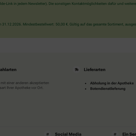
wählen
de-Link in jedem Newsletter). Die sonstigen Kontaktmöglichkeiten dafür und weitere
Sie
bitte
das
31.12.2026. Mindestbestellwert: 50,00 €. Gültig auf das gesamte Sortiment, ausges
Haus.
ahlarten
Lieferarten
 mit einer anderen akzeptierten
Abholung in der Apotheke
art Ihrer Apotheke vor Ort.
Botendienstlieferung
Social Media
Ein Se