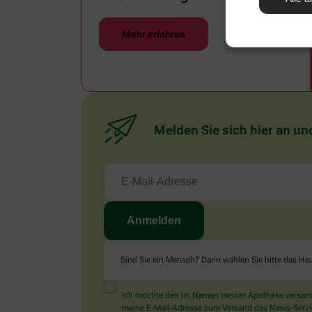
Mehr erfahren
Melden Sie sich hier an un
Sind Sie ein Mensch? Dann wählen Sie bitte
das Ha
Ich möchte den im Namen meiner Apotheke versandt
meine E-Mail-Adresse zum Versand des News-Service 