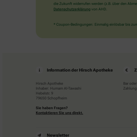
die Zukunft widerrufen werden (z.B. über den Abmel
Datenschutzerklärung
von AHD.
* Coupon-Bedingungen: Einmalig einlösbar bis zum 
Information der Hirsch Apotheke
Z
Hirsch Apotheke
Bar oder
Inhaber: Humam Al-Tawashi
Zahlungs
Hebelstr. 9
79650 Schopfheim
Sie haben Fragen?
Kontaktieren Sie uns direkt.
Newsletter