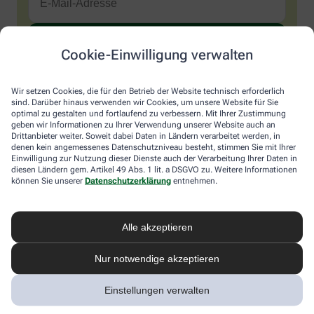
Cookie-Einwilligung verwalten
Sind Sie ein Mensch? Dann wählen Sie bitte
das Herz
.
1
2
3
Sind
Wir setzen Cookies, die für den Betrieb der Website technisch erforderlich
Sie
sind. Darüber hinaus verwenden wir Cookies, um unsere Website für Sie
ein
optimal zu gestalten und fortlaufend zu verbessern. Mit Ihrer Zustimmung
Mensch?
Ich möchte den im Namen meiner Apotheke versandten News-
geben wir Informationen zu Ihrer Verwendung unserer Website auch an
Dann
Service abonnieren, der von der Alliance Healthcare Deutschland
Drittanbieter weiter. Soweit dabei Daten in Ländern verarbeitet werden, in
wählen
GmbH (AHD) angeboten wird. Hiermit willige ich ein, dass AHD
denen kein angemessenes Datenschutzniveau besteht, stimmen Sie mit Ihrer
Sie
Einwilligung zur Nutzung dieser Dienste auch der Verarbeitung Ihrer Daten in
meine E-Mail-Adresse zum Versand des News-Service
diesen Ländern gem. Artikel 49 Abs. 1 lit. a DSGVO zu. Weitere Informationen
bitte
verarbeitet. AHD setzt für den Versand und die Analyse des
können Sie unserer
Datenschutzerklärung
entnehmen.
das
Newsletters den Dienstleister Emarsys ein. Die Einwilligung
Herz.
kann jederzeit für die Zukunft widerrufen werden (z.B. über den
Abmelde-Link in jedem Newsletter). Die sonstigen
Kontaktmöglichkeiten dafür und weitere Angaben zur
Alle akzeptieren
Datenverarbeitung finden sich in der
Datenschutzerklärung
von
AHD.
Nur notwendige akzeptieren
* Coupon-Bedingungen: Einmalig einlösbar bis zum
Einstellungen verwalten
31.12.2026. Mindestbestellwert: 50,00 €. Gültig auf das
gesamte Sortiment, ausgeschlossen rezeptpflichtige Produkte.