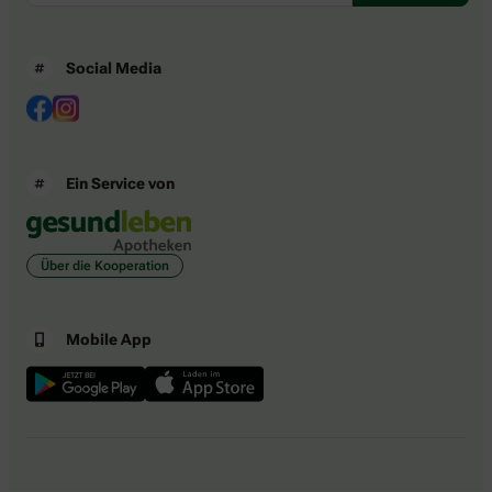
Social Media
Ein Service von
Über die Kooperation
Mobile App