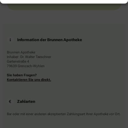
Information der Brunnen Apotheke
Brunnen Apotheke
Inhaber: Dr. Walter Taeschner
Gartenstraße 4
79639 Grenzach-Wyhlen
Sie haben Fragen?
Kontaktieren Sie uns direkt.
Zahlarten
Bar oder mit einer anderen akzeptierten Zahlungsart Ihrer Apotheke vor Ort.