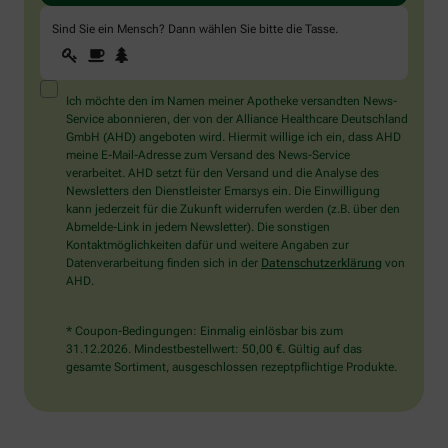
Sind Sie ein Mensch? Dann wählen Sie bitte
die Tasse
.
1
2
3
Sind
Sie
ein
Mensch?
Ich möchte den im Namen meiner Apotheke versandten News-
Dann
Service abonnieren, der von der Alliance Healthcare Deutschland
wählen
GmbH (AHD) angeboten wird. Hiermit willige ich ein, dass AHD
Sie
meine E-Mail-Adresse zum Versand des News-Service
bitte
verarbeitet. AHD setzt für den Versand und die Analyse des
die
Newsletters den Dienstleister Emarsys ein. Die Einwilligung
Tasse.
kann jederzeit für die Zukunft widerrufen werden (z.B. über den
Abmelde-Link in jedem Newsletter). Die sonstigen
Kontaktmöglichkeiten dafür und weitere Angaben zur
Datenverarbeitung finden sich in der
Datenschutzerklärung
von
AHD.
* Coupon-Bedingungen: Einmalig einlösbar bis zum
31.12.2026. Mindestbestellwert: 50,00 €. Gültig auf das
gesamte Sortiment, ausgeschlossen rezeptpflichtige Produkte.