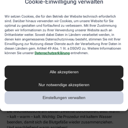
Cookie-Einwilligung verwalten
die Lymphe in die Lymphknoten transportiert werden, wo sich die
Abwehrzellen auf Erreger einstellen können.
Wir setzen Cookies, die für den Betrieb der Website technisch erforderlich
Wer bei Schmuddelwetter nicht vor die Tür mag, kann sein
sind. Darüber hinaus verwenden wir Cookies, um unsere Website für Sie
Immunsystem mit kalt-warmen Wechselduschen auf Trab
optimal zu gestalten und fortlaufend zu verbessern. Mit Ihrer Zustimmung
geben wir Informationen zu Ihrer Verwendung unserer Website auch an
bringen und die Anfälligkeit für Erkältungsinfekte senken. Der
Drittanbieter weiter. Soweit dabei Daten in Ländern verarbeitet werden, in
Kältereiz kurbelt die Durchblutung an und bringt den Kreislauf in
denen kein angemessenes Datenschutzniveau besteht, stimmen Sie mit Ihrer
Schwung, je regelmäßiger wir ihm ausgesetzt sind, desto
Einwilligung zur Nutzung dieser Dienste auch der Verarbeitung Ihrer Daten in
unempfindlicher reagiert der Körper in der kalten Jahreszeit auf
diesen Ländern gem. Artikel 49 Abs. 1 lit. a DSGVO zu. Weitere Informationen
die großen Temperaturunterschiede.
können Sie unserer
Datenschutzerklärung
entnehmen.
Probieren Sie zum Beispiel die Wechseldusche nach Pfarrer
Kneipp aus: Starten Sie mit einer kurzen, angenehm warmen
Alle akzeptieren
Dusche. Anschließend die Wassertemperatur auf kühl bis kalt
stellen und den Wasserstrahl vom rechten Fuß entlang bis zur
Hüfte führen und auf der Innenseite des Oberschenkels wieder
Nur notwendige akzeptieren
zurück zum Fuß. Dann ebenso die linke Körperseite abbrausen.
Dann sind die Arme dran: Auch hier geht’s wieder von unten nach
Einstellungen verwalten
oben, beginnend am rechten Handrücken bis zur Schulter und
von der Achsel am Innenarm wieder bis zur Handfläche zurück.
Die Wechseldusche am besten zweimal durchführen, also: warm
– kalt – warm – kalt. Wichtig: Die Prozedur mit kaltem Wasser
beenden, damit sich die Blutgefäße wieder zusammenziehen.
Und anschließend warm anziehen!