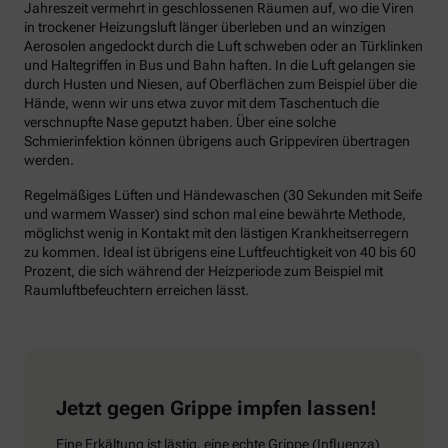
Jahreszeit vermehrt in geschlossenen Räumen auf, wo die Viren
in trockener Heizungsluft länger überleben und an winzigen
Aerosolen angedockt durch die Luft schweben oder an Türklinken
und Haltegriffen in Bus und Bahn haften. In die Luft gelangen sie
durch Husten und Niesen, auf Oberflächen zum Beispiel über die
Hände, wenn wir uns etwa zuvor mit dem Taschentuch die
verschnupfte Nase geputzt haben. Über eine solche
Schmierinfektion können übrigens auch Grippeviren übertragen
werden.
Regelmäßiges Lüften und Händewaschen (30 Sekunden mit Seife
und warmem Wasser) sind schon mal eine bewährte Methode,
möglichst wenig in Kontakt mit den lästigen Krankheitserregern
zu kommen. Ideal ist übrigens eine Luftfeuchtigkeit von 40 bis 60
Prozent, die sich während der Heizperiode zum Beispiel mit
Raumluftbefeuchtern erreichen lässt.
Jetzt gegen Grippe impfen lassen!
Eine Erkältung ist lästig, eine echte Grippe (Influenza)