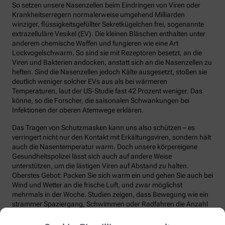
So setzen unsere Nasenzellen beim Eindringen von Viren oder
Krankheitserregern normalerweise umgehend Milliarden
winziger, flüssigkeitsgefüllter Sekretkügelchen frei, sogenannte
extrazelluläre Vesikel (EV). Die kleinen Bläschen enthalten unter
anderem chemische Waffen und fungieren wie eine Art
Lockvogelschwarm. So sind sie mit Rezeptoren besetzt, an die
Viren und Bakterien andocken, anstatt sich an die Nasenzellen zu
heften. Sind die Nasenzellen jedoch Kälte ausgesetzt, stoßen sie
deutlich weniger solcher EVs aus als bei wärmeren
Temperaturen, laut der US-Studie fast 42 Prozent weniger. Das
könne, so die Forscher, die saisonalen Schwankungen bei
Infektionen der oberen Atemwege erklären.
Das Tragen von Schutzmasken kann uns also schützen – es
verringert nicht nur den Kontakt mit Erkältungsviren, sondern hält
auch die Nasentemperatur warm. Doch unsere körpereigene
Gesundheitspolizei lässt sich auch auf andere Weise
unterstützen, um die lästigen Viren auf Abstand zu halten.
Oberstes Gebot: Packen Sie sich warm ein und gehen Sie auch bei
Wind und Wetter an die frische Luft, und zwar möglichst
mehrmals in der Woche. Studien zeigen, dass Bewegung wie ein
strammer Spaziergang, Schwimmen oder Radfahren die Anzahl
und die Qualität unserer Abwehrzellen deutlich steigert.
Regelmäßige Bewegung sorgt auch dafür, dass Fremdstoffe über