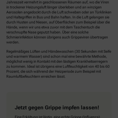
Jahreszeit vermehrt in geschlossenen Räumen auf, wo die Viren
in trockener Heizungsluft länger überleben und an winzigen
Aerosolen angedockt durch die Luft schweben oder an Türklinken
und Haltegriffen in Bus und Bahn haften. In die Luft gelangen sie
durch Husten und Niesen, auf Oberflächen zum Beispiel über die
Hände, wenn wir uns etwa zuvor mit dem Taschentuch die
verschnupfte Nase geputzt haben. Über eine solche
Schmierinfektion können übrigens auch Grippeviren übertragen
werden.
Regelmäßiges Lüften und Händewaschen (30 Sekunden mit Seife
und warmem Wasser) sind schon mal eine bewährte Methode,
möglichst wenig in Kontakt mit den lästigen Krankheitserregern
zu kommen. Ideal ist übrigens eine Luftfeuchtigkeit von 40 bis 60
Prozent, die sich während der Heizperiode zum Beispiel mit
Raumluftbefeuchtern erreichen lässt.
Jetzt gegen Grippe impfen lassen!
Eine Erkältung ist lästig, eine echte Grippe (Influenza)