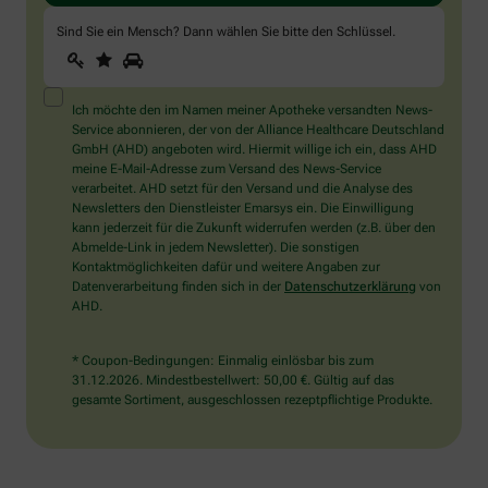
Sind Sie ein Mensch? Dann wählen Sie bitte
den Schlüssel
.
1
2
3
Sind
Sie
ein
Mensch?
Ich möchte den im Namen meiner Apotheke versandten News-
Dann
Service abonnieren, der von der Alliance Healthcare Deutschland
wählen
GmbH (AHD) angeboten wird. Hiermit willige ich ein, dass AHD
Sie
meine E-Mail-Adresse zum Versand des News-Service
bitte
verarbeitet. AHD setzt für den Versand und die Analyse des
den
Newsletters den Dienstleister Emarsys ein. Die Einwilligung
Schlüssel.
kann jederzeit für die Zukunft widerrufen werden (z.B. über den
Abmelde-Link in jedem Newsletter). Die sonstigen
Kontaktmöglichkeiten dafür und weitere Angaben zur
Datenverarbeitung finden sich in der
Datenschutzerklärung
von
AHD.
* Coupon-Bedingungen: Einmalig einlösbar bis zum
31.12.2026. Mindestbestellwert: 50,00 €. Gültig auf das
gesamte Sortiment, ausgeschlossen rezeptpflichtige Produkte.