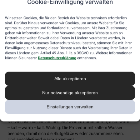
Cookie-Einwilligung verwalten
die Lymphe in die Lymphknoten transportiert werden, wo sich die
Abwehrzellen auf Erreger einstellen können.
Wir setzen Cookies, die für den Betrieb der Website technisch erforderlich
Wer bei Schmuddelwetter nicht vor die Tür mag, kann sein
sind. Darüber hinaus verwenden wir Cookies, um unsere Website für Sie
Immunsystem mit kalt-warmen Wechselduschen auf Trab
optimal zu gestalten und fortlaufend zu verbessern. Mit Ihrer Zustimmung
geben wir Informationen zu Ihrer Verwendung unserer Website auch an
bringen und die Anfälligkeit für Erkältungsinfekte senken. Der
Drittanbieter weiter. Soweit dabei Daten in Ländern verarbeitet werden, in
Kältereiz kurbelt die Durchblutung an und bringt den Kreislauf in
denen kein angemessenes Datenschutzniveau besteht, stimmen Sie mit Ihrer
Schwung, je regelmäßiger wir ihm ausgesetzt sind, desto
Einwilligung zur Nutzung dieser Dienste auch der Verarbeitung Ihrer Daten in
unempfindlicher reagiert der Körper in der kalten Jahreszeit auf
diesen Ländern gem. Artikel 49 Abs. 1 lit. a DSGVO zu. Weitere Informationen
die großen Temperaturunterschiede.
können Sie unserer
Datenschutzerklärung
entnehmen.
Probieren Sie zum Beispiel die Wechseldusche nach Pfarrer
Kneipp aus: Starten Sie mit einer kurzen, angenehm warmen
Alle akzeptieren
Dusche. Anschließend die Wassertemperatur auf kühl bis kalt
stellen und den Wasserstrahl vom rechten Fuß entlang bis zur
Hüfte führen und auf der Innenseite des Oberschenkels wieder
Nur notwendige akzeptieren
zurück zum Fuß. Dann ebenso die linke Körperseite abbrausen.
Dann sind die Arme dran: Auch hier geht’s wieder von unten nach
Einstellungen verwalten
oben, beginnend am rechten Handrücken bis zur Schulter und
von der Achsel am Innenarm wieder bis zur Handfläche zurück.
Die Wechseldusche am besten zweimal durchführen, also: warm
– kalt – warm – kalt. Wichtig: Die Prozedur mit kaltem Wasser
beenden, damit sich die Blutgefäße wieder zusammenziehen.
Und anschließend warm anziehen!