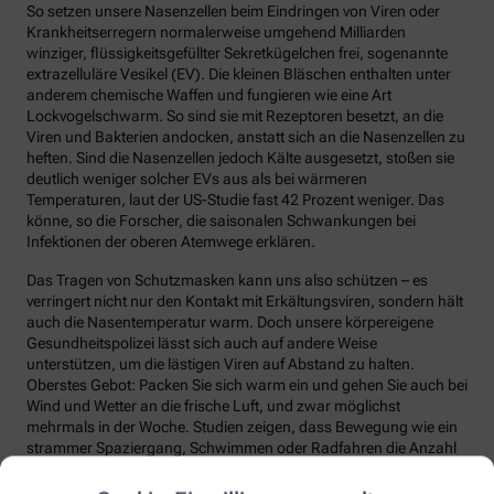
So setzen unsere Nasenzellen beim Eindringen von Viren oder
Krankheitserregern normalerweise umgehend Milliarden
winziger, flüssigkeitsgefüllter Sekretkügelchen frei, sogenannte
extrazelluläre Vesikel (EV). Die kleinen Bläschen enthalten unter
anderem chemische Waffen und fungieren wie eine Art
Lockvogelschwarm. So sind sie mit Rezeptoren besetzt, an die
Viren und Bakterien andocken, anstatt sich an die Nasenzellen zu
heften. Sind die Nasenzellen jedoch Kälte ausgesetzt, stoßen sie
deutlich weniger solcher EVs aus als bei wärmeren
Temperaturen, laut der US-Studie fast 42 Prozent weniger. Das
könne, so die Forscher, die saisonalen Schwankungen bei
Infektionen der oberen Atemwege erklären.
Das Tragen von Schutzmasken kann uns also schützen – es
verringert nicht nur den Kontakt mit Erkältungsviren, sondern hält
auch die Nasentemperatur warm. Doch unsere körpereigene
Gesundheitspolizei lässt sich auch auf andere Weise
unterstützen, um die lästigen Viren auf Abstand zu halten.
Oberstes Gebot: Packen Sie sich warm ein und gehen Sie auch bei
Wind und Wetter an die frische Luft, und zwar möglichst
mehrmals in der Woche. Studien zeigen, dass Bewegung wie ein
strammer Spaziergang, Schwimmen oder Radfahren die Anzahl
und die Qualität unserer Abwehrzellen deutlich steigert.
Regelmäßige Bewegung sorgt auch dafür, dass Fremdstoffe über