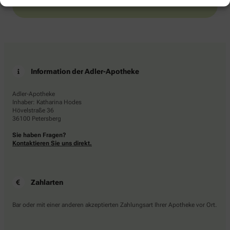
Information der Adler-Apotheke
Adler-Apotheke
Inhaber: Katharina Hodes
Hövelstraße 36
36100 Petersberg
Sie haben Fragen?
Kontaktieren Sie uns direkt.
Zahlarten
Bar oder mit einer anderen akzeptierten Zahlungsart Ihrer Apotheke vor Ort.