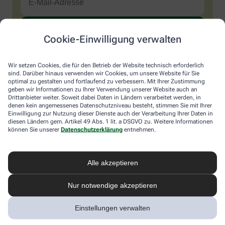
Cookie-Einwilligung verwalten
Sind Sie ein Mensch? Dann wählen Sie bitte
das Haus
.
1
2
3
Sind
Wir setzen Cookies, die für den Betrieb der Website technisch erforderlich
Sie
sind. Darüber hinaus verwenden wir Cookies, um unsere Website für Sie
ein
optimal zu gestalten und fortlaufend zu verbessern. Mit Ihrer Zustimmung
Mensch?
Ich möchte den im Namen meiner Apotheke versandten News-
geben wir Informationen zu Ihrer Verwendung unserer Website auch an
Dann
Service abonnieren, der von der Alliance Healthcare Deutschland
Drittanbieter weiter. Soweit dabei Daten in Ländern verarbeitet werden, in
wählen
GmbH (AHD) angeboten wird. Hiermit willige ich ein, dass AHD
denen kein angemessenes Datenschutzniveau besteht, stimmen Sie mit Ihrer
Sie
Einwilligung zur Nutzung dieser Dienste auch der Verarbeitung Ihrer Daten in
meine E-Mail-Adresse zum Versand des News-Service
diesen Ländern gem. Artikel 49 Abs. 1 lit. a DSGVO zu. Weitere Informationen
bitte
verarbeitet. AHD setzt für den Versand und die Analyse des
können Sie unserer
Datenschutzerklärung
entnehmen.
das
Newsletters den Dienstleister Emarsys ein. Die Einwilligung
Haus.
kann jederzeit für die Zukunft widerrufen werden (z.B. über den
Abmelde-Link in jedem Newsletter). Die sonstigen
Kontaktmöglichkeiten dafür und weitere Angaben zur
Alle akzeptieren
Datenverarbeitung finden sich in der
Datenschutzerklärung
von
AHD.
Nur notwendige akzeptieren
* Coupon-Bedingungen: Einmalig einlösbar bis zum
Einstellungen verwalten
31.12.2026. Mindestbestellwert: 50,00 €. Gültig auf das
gesamte Sortiment, ausgeschlossen rezeptpflichtige Produkte.