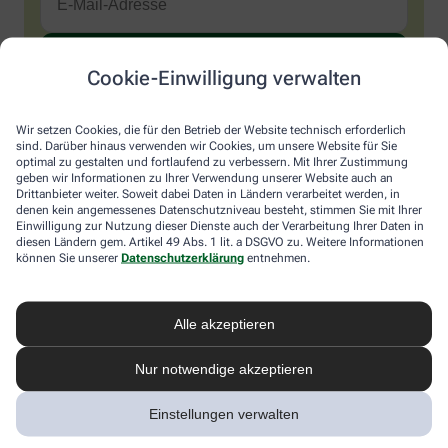
Cookie-Einwilligung verwalten
Sind Sie ein Mensch? Dann wählen Sie bitte
das Haus
.
1
2
3
Sind
Wir setzen Cookies, die für den Betrieb der Website technisch erforderlich
Sie
sind. Darüber hinaus verwenden wir Cookies, um unsere Website für Sie
ein
optimal zu gestalten und fortlaufend zu verbessern. Mit Ihrer Zustimmung
Mensch?
Ich möchte den im Namen meiner Apotheke versandten News-
geben wir Informationen zu Ihrer Verwendung unserer Website auch an
Dann
Service abonnieren, der von der Alliance Healthcare Deutschland
Drittanbieter weiter. Soweit dabei Daten in Ländern verarbeitet werden, in
wählen
GmbH (AHD) angeboten wird. Hiermit willige ich ein, dass AHD
denen kein angemessenes Datenschutzniveau besteht, stimmen Sie mit Ihrer
Sie
Einwilligung zur Nutzung dieser Dienste auch der Verarbeitung Ihrer Daten in
meine E-Mail-Adresse zum Versand des News-Service
diesen Ländern gem. Artikel 49 Abs. 1 lit. a DSGVO zu. Weitere Informationen
bitte
verarbeitet. AHD setzt für den Versand und die Analyse des
können Sie unserer
Datenschutzerklärung
entnehmen.
das
Newsletters den Dienstleister Emarsys ein. Die Einwilligung
Haus.
kann jederzeit für die Zukunft widerrufen werden (z.B. über den
Abmelde-Link in jedem Newsletter). Die sonstigen
Kontaktmöglichkeiten dafür und weitere Angaben zur
Alle akzeptieren
Datenverarbeitung finden sich in der
Datenschutzerklärung
von
AHD.
Nur notwendige akzeptieren
* Coupon-Bedingungen: Einmalig einlösbar bis zum
Einstellungen verwalten
31.12.2026. Mindestbestellwert: 50,00 €. Gültig auf das
gesamte Sortiment, ausgeschlossen rezeptpflichtige Produkte.