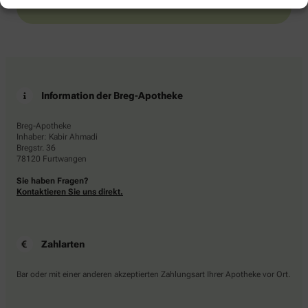
Information der Breg-Apotheke
Breg-Apotheke
Inhaber: Kabir Ahmadi
Bregstr. 36
78120 Furtwangen
Sie haben Fragen?
Kontaktieren Sie uns direkt.
Zahlarten
Bar oder mit einer anderen akzeptierten Zahlungsart Ihrer Apotheke vor Ort.